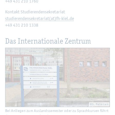
+49 431 210 1760
Kon­takt Stu­die­ren­den­se­kre­ta­ri­at
stu­die­ren­den­se­kre­ta­ri­at(at)fh-kiel.de
+49 431 210 1338
Das In­ter­na­tio­na­le Zen­trum
©S. Pe­ter­sen
Bei An­lie­gen zum Aus­lands­se­mes­ter oder zu Sprach­kur­sen führt