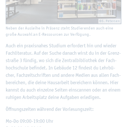
©S. Pe­ter­sen
Neben der Aus­lei­he in Prä­senz steht Stu­die­ren­den auch eine
große Aus­wahl an E-Res­sour­cen zur Ver­fü­gung.
Auch ein pra­xis­na­hes Stu­di­um er­for­dert hin und wie­der
Fach­li­te­ra­tur. Auf der Suche da­nach wirst du in der Grenz­
stra­ße 3 fün­dig, wo sich die Zen­tral­bi­blio­thek der Fach­
hoch­schu­le be­fin­det. In Ge­bäu­de 12 fin­dest du Lehr­bü­
cher, Fach­zeit­schrif­ten und an­de­re Me­di­en aus allen Fach­
be­rei­chen, die deine Haus­ar­beit be­rei­chern kön­nen. Hier
kannst du auch ein­zel­ne Sei­ten ein­scan­nen oder an einem
ru­hi­gen Ar­beits­platz deine Auf­ga­ben er­le­di­gen.
Öff­nungs­zei­ten wäh­rend der Vor­le­sungs­zeit:
Mo-Do 09:00-19:00 Uhr