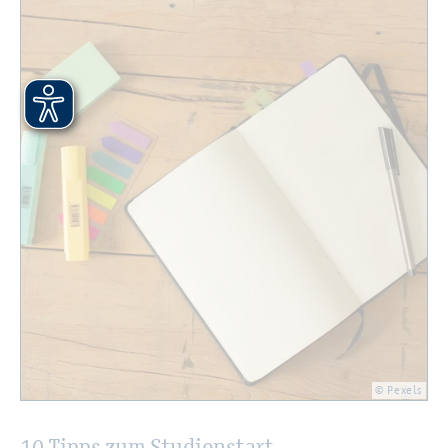
© Pe­xels
10 Tipps zum Stu­di­en­start