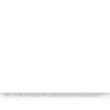
©S. Pe­ter­sen
Auf den roten Sitz­bän­ken lässt es sich in Frei­stun­den auch gut
an Grup­pen­pro­jek­ten ar­bei­ten.
Eine wei­te­re Mög­lich­keit, nicht mit lee­rem Magen ins
nächs­te Se­mi­nar zu gehen, bie­tet das Ame­ri­can Diner im
Un­ter­ge­schoss des gro­ßen Hör­saal­ge­bäu­des C2 am So­kra­
tes­platz 6. Neben Ta­ges­ge­rich­ten, Ge­trän­ken und be­leg­
ten Bröt­chen schme­cken die Waf­feln mit Pu­der­zu­cker auf
den roten Pols­ter­bän­ken be­son­ders gut.
So­kra­tes­platz 6
Mo – Fr 08.00-16.00 Uhr (wäh­rend der Vor­le­sungs­zeit)