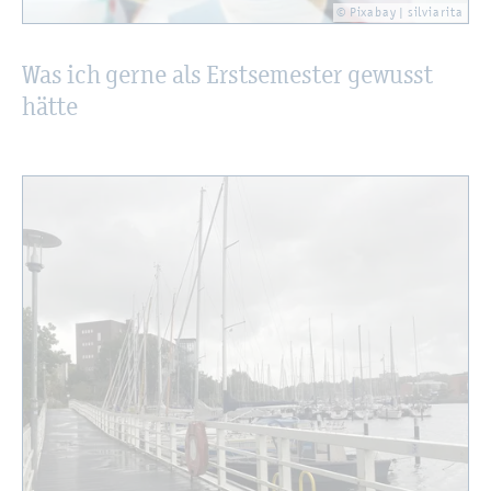
© Pixa­bay | sil­via­ri­ta
Was ich gerne als Erst­se­mes­ter ge­wusst
hätte