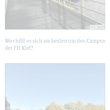
© L. Kuhn
Wo chillt es sich am bes­ten um den Cam­pus
der FH Kiel?