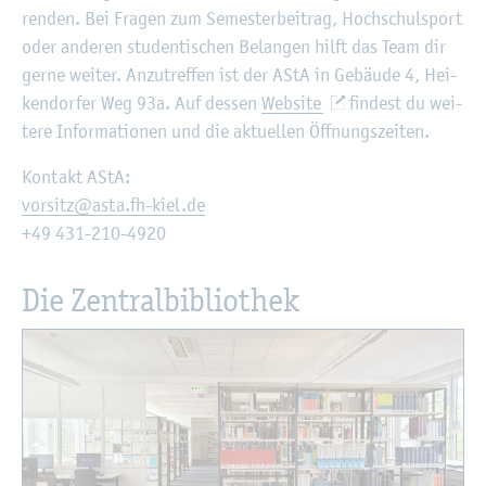
ren­den. Bei Fra­gen zum Se­mes­ter­bei­trag, Hoch­schul­sport
oder an­de­ren stu­den­ti­schen Be­lan­gen hilft das Team dir
gerne wei­ter. An­zu­tref­fen ist der AStA in Ge­bäu­de 4, Hei­
ken­dor­fer Weg 93a. Auf des­sen
Web­site
fin­dest du wei­
te­re In­for­ma­tio­nen und die ak­tu­el­len Öff­nungs­zei­ten.
Kon­takt AStA:
vor­sitz@​asta.​fh-​kiel.​de
+49 431-210-4920
Die Zen­tral­bi­blio­thek