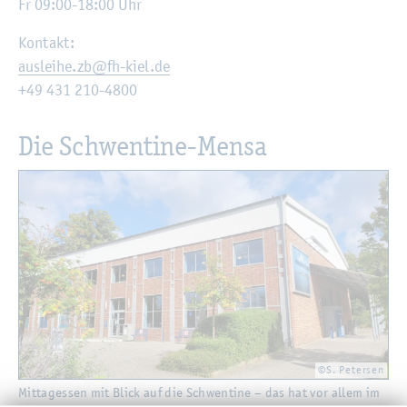
Fr 09:00-18:00 Uhr
Kon­takt:
aus­lei­he.​zb@​fh-​kiel.​de
+49 431 210-4800
Die Schwen­ti­ne-Mensa
©S. Pe­ter­sen
Mit­tag­essen mit Blick auf die Schwen­ti­ne – das hat vor allem im