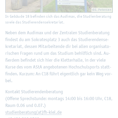
©S. Pe­ter­sen
In Ge­bäu­de 18 be­fin­den sich das Au­di­max, die Stu­di­en­be­ra­tung
sowie das Stu­die­ren­den­se­kre­ta­ri­at.
Neben dem Au­di­max und der Zen­tra­len Stu­di­en­be­ra­tung
fin­dest du am So­kra­tes­platz 3 auch das Stu­die­ren­den­se­
kre­ta­ri­at, des­sen Mit­ar­bei­ten­de dir bei allen or­ga­ni­sa­to­
ri­schen Fra­gen rund um das Stu­di­um be­hilf­lich sind. Au­
ßer­dem be­fin­det sich hier die Klet­ter­hal­le, in der viele
Kurse des vom AStA an­ge­bo­te­nen Hoch­schul­sports statt­
fin­den. Kurz­um: An C18 führt ei­gent­lich gar kein Weg vor­
bei.
Kon­takt Stu­die­ren­den­be­ra­tung
(Of­fe­ne Sprech­stun­de: mon­tags 14:00 bis 16:00 Uhr, C18,
Raum 0.06 und 0.07.)
stu­di­en­be­ra­tung(at)fh-kiel.de