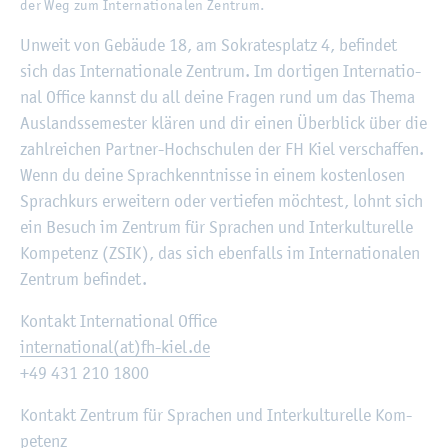
der Weg zum In­ter­na­tio­na­len Zen­trum.
Un­weit von Ge­bäu­de 18, am So­kra­tes­platz 4, be­fin­det
sich das In­ter­na­tio­na­le Zen­trum. Im dor­ti­gen In­ter­na­tio­
nal Of­fice kannst du all deine Fra­gen rund um das Thema
Aus­lands­se­mes­ter klä­ren und dir einen Über­blick über die
zahl­rei­chen Part­ner-Hoch­schu­len der FH Kiel ver­schaf­fen.
Wenn du deine Sprach­kennt­nis­se in einem kos­ten­lo­sen
Sprach­kurs er­wei­tern oder ver­tie­fen möch­test, lohnt sich
ein Be­such im Zen­trum für Spra­chen und In­ter­kul­tu­rel­le
Kom­pe­tenz (ZSIK), das sich eben­falls im In­ter­na­tio­na­len
Zen­trum be­fin­det.
Kon­takt In­ter­na­tio­nal Of­fice
in­ter­na­tio­nal(at)fh-kiel.de
+49 431 210 1800
Kon­takt Zen­trum für Spra­chen und In­ter­kul­tu­rel­le Kom­
pe­tenz