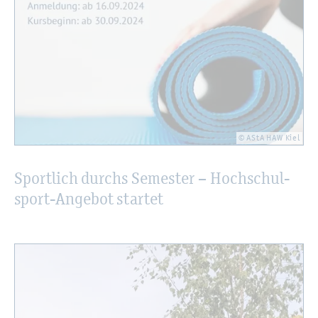
© AStA HAW Kiel
Sport­lich durchs Se­mes­ter – Hoch­schul­
sport-An­ge­bot star­tet