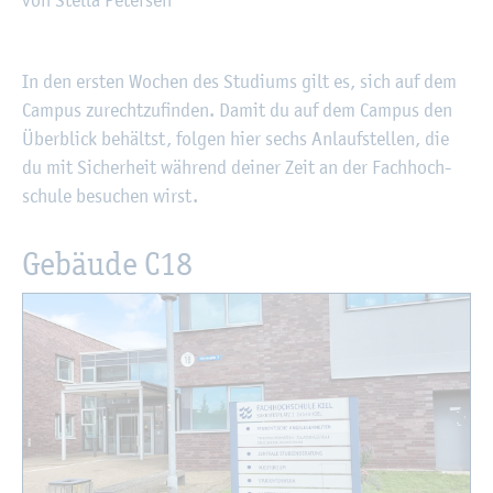
©
Fach­hoch­schu­le Kiel
In den ers­ten Wo­chen des Stu­di­ums gilt es, sich auf dem
Cam­pus zu­recht­zu­fin­den. Damit du auf dem Cam­pus den
Über­blick be­hältst, fol­gen hier sechs An­lauf­stel­len, die
du mit Si­cher­heit wäh­rend dei­ner Zeit an der Fach­hoch­
schu­le be­su­chen wirst.
Ge­bäu­de C18