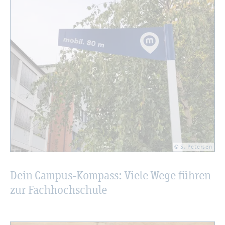
© S. Pe­ter­sen
Dein Cam­pus-Kom­pass: Viele Wege füh­ren
zur Fach­hoch­schu­le