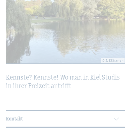
© J. Kläschen
Kennste? Kennste! Wo man in Kiel Stu­dis
in ihrer Frei­zeit an­trifft
Wei­ter­füh­ren­de In­for­ma­tio­nen
Kontakt