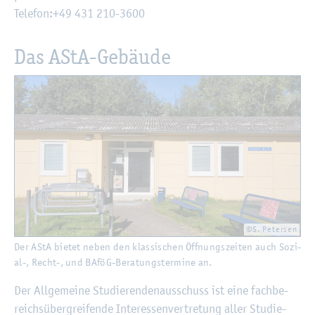
Te­le­fon:+49 431 210-3600
Das AStA-Ge­bäu­de
©S. Pe­ter­sen
Der AStA bie­tet neben den klas­si­schen Öff­nungs­zei­ten auch So­zi­
al-, Recht-, und BAföG-Be­ra­tungs­ter­mi­ne an.
Der All­ge­mei­ne Stu­die­ren­den­aus­schuss ist eine fach­be­
reichs­über­grei­fen­de In­ter­es­sen­ver­tre­tung aller Stu­die­