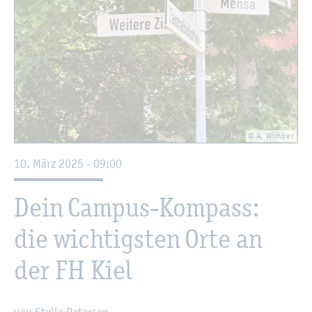
© A. Wim­ber
10. März 2025 - 09:00
Dein Cam­pus-Kom­pass:
die wich­tigs­ten Orte an
der FH Kiel
von Stel­la Pe­ter­sen