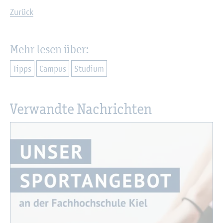
Zu­rück
Mehr lesen über:
Tipps
Cam­pus
Stu­di­um
Ver­wand­te Nach­rich­ten