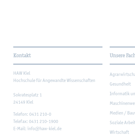
Wei­ter­füh­ren­de In­for­ma
Kontakt
Unsere Fac
HAW Kiel
Agrar­wirt­sch
Hoch­schu­le für An­ge­wand­te Wis­sen­schaf­ten
Ge­sund­heit
In­for­ma­tik u
So­kra­tes­platz 1
24149
Kiel
Ma­schi­nen­we
Me­di­en / Bau
Te­le­fon:
0431 210-0
Te­le­fax:
0431 210-1900
So­zia­le Ar­be
E-Mail:
info@​haw-​kiel.​de
Wirt­schaft