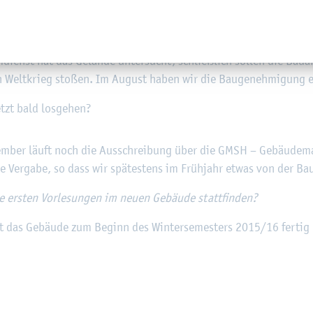
ie Pla­nung mit der Un­te­ren Denk­mal­schutz­be­hör­de ab­ge­stimmt
se­um, unter Denk­mal­schutz steht. Im Mai folg­te das ob­li­ga­to­ri­
dienst hat das Ge­län­de un­ter­sucht, schlie­ß­lich sol­len die Bau­ar
Welt­krieg sto­ßen. Im Au­gust haben wir die Bau­ge­neh­mi­gung er
tzt bald los­ge­hen?
em­ber läuft noch die Aus­schrei­bung über die GMSH – Ge­bäu­de­m
ie Ver­ga­be, so dass wir spä­tes­tens im Früh­jahr etwas von der Bau
rs­ten Vor­le­sun­gen im neuen Ge­bäu­de statt­fin­den?
 das Ge­bäu­de zum Be­ginn des Win­ter­se­mes­ters 2015/16 fer­tig 