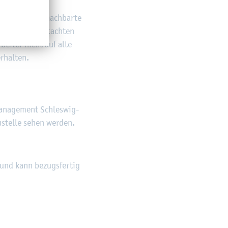
, weil der be­nach­bar­te
sche Bo­den­gut­ach­ten
­bei­ter nicht auf alte
­hal­ten.
a­nage­ment Schles­wig-
­stel­le sehen wer­den.
und kann be­zugs­fer­tig