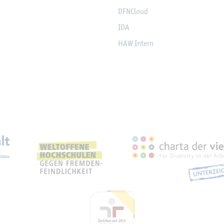
DF­NCloud
IDA
HAW In­tern
eich­nun­gen, Part­ner­schaf­