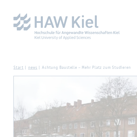
Zur Haupt­na­vi­ga­ti­on sprin­gen
Zum Haupt­in­halt sprin­g
Start
news
Ach­tung Bau­stel­le – Mehr Platz zum Stu­die­ren