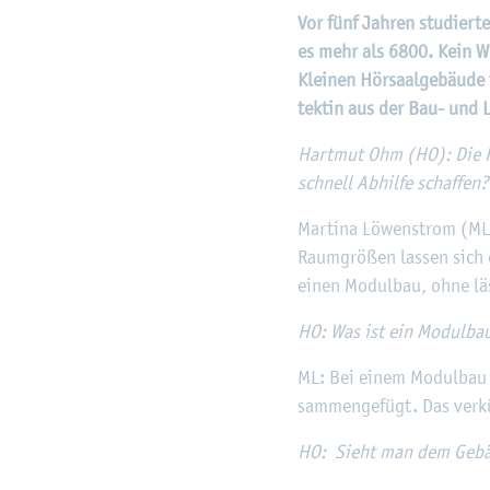
Vor fünf Jah­ren stu­dier­
es mehr als 6800. Kein Wu
Klei­nen Hör­saal­ge­bäu­de
tek­tin aus der Bau- und Li
Hart­mut Ohm (HO): Die Ra
schnell Ab­hil­fe schaf­fen?
Mar­ti­na Lö­wen­strom (ML)
Raum­grö­ßen las­sen sich 
einen Mo­dul­bau, ohne läs­
HO: Was ist ein Mo­dul­ba
ML: Bei einem Mo­dul­bau 
sam­men­ge­fügt. Das ver­kür
HO: Sieht man dem Ge­bäu­d