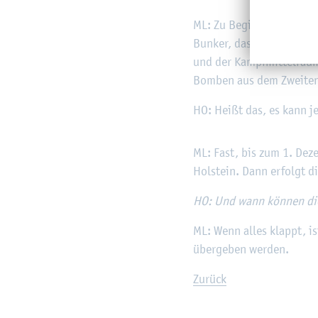
ML: Zu Be­ginn hatte ich d
Bun­ker, das Com­pu­ter­mu­
und der Kampf­mit­tel­räum­
Bom­ben aus dem Zwei­ten 
HO: Heißt das, es kann je
ML: Fast, bis zum 1. De­z
Hol­stein. Dann er­folgt d
HO: Und wann kön­nen die e
ML: Wenn alles klappt, ist
über­ge­ben wer­den.
Zu­rück