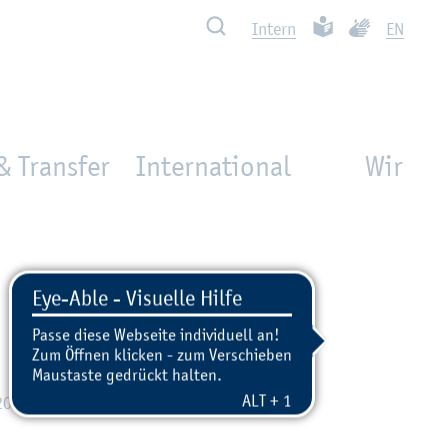
Such­ben
Leich­te Spra­che
Ge­bär­den­spra
In­tern
EN
& Transfer
International
Wir
2014 - 16:10