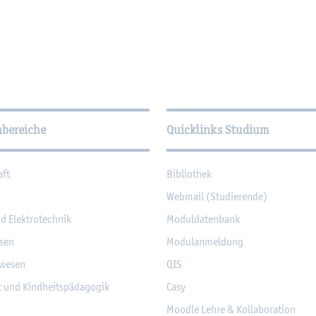
­tio­nen
hbereiche
Quicklinks Studium
aft
Bi­blio­thek
Web­mail (Stu­die­ren­de)
nd Elek­tro­tech­nik
Mo­dul­da­ten­bank
­sen
Mo­du­l­an­mel­dung
­we­sen
QIS
it und Kind­heits­päd­ago­gik
Casy
Mood­le Lehre & Kol­la­bo­ra­ti­on