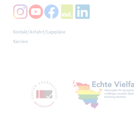
Kon­takt/An­fahrt/La­ge­plä­ne
Kar­rie­re
Mit­glied­schaf­ten, Aus­z