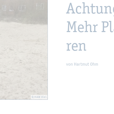
Ach­tung
Mehr Pl
ren
von Hart­mut Ohm
© HAW Kiel