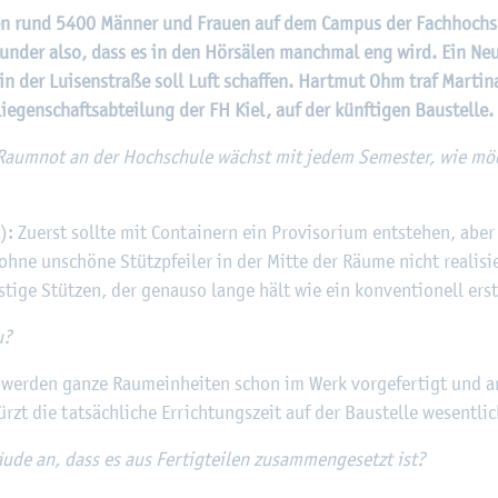
©
Fach­hoch­schu­le Kiel
ten rund 5400 Män­ner und Frau­en auf dem Cam­pus der Fach­hoch­sch
n­der also, dass es in den Hör­sä­len manch­mal eng wird. Ein Ne
 in der Lui­sen­stra­ße soll Luft schaf­fen. Hart­mut Ohm traf Mar­ti­
e­gen­schafts­ab­tei­lung der FH Kiel, auf der künf­ti­gen Bau­stel­le.
um­not an der Hoch­schu­le wächst mit jedem Se­mes­ter, wie möch
: Zu­erst soll­te mit Con­tai­nern ein Pro­vi­so­ri­um ent­ste­hen, abe
ohne un­schö­ne Stütz­pfei­ler in der Mitte der Räume nicht rea­li­si
ti­ge Stüt­zen, der ge­nau­so lange hält wie ein kon­ven­tio­nell er­st
u?
wer­den ganze Raum­ein­hei­ten schon im Werk vor­ge­fer­tigt und a
zt die tat­säch­li­che Er­rich­tungs­zeit auf der Bau­stel­le we­sent­lic
e an, dass es aus Fer­tig­tei­len zu­sam­men­ge­setzt ist?