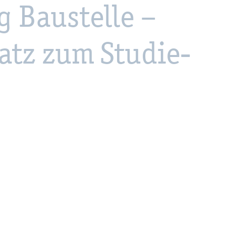
 Bau­stel­le –
atz zum Stu­die­