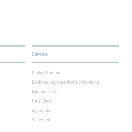
Service
Dua­les Stu­di­um
Be­hin­de­rung/chro­ni­sche Er­kran­kung
Fa­mi­li­en­ser­vice
HAW-Shop
myu­ni­jobs
Si­cher­heit