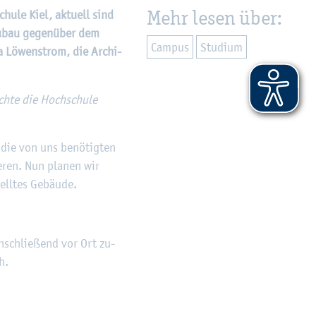
Mehr lesen über:
u­le Kiel, ak­tu­ell sind
u­bau ge­gen­über dem
Cam­pus
Stu­di­um
na Lö­wen­strom, die Ar­chi­
­te die Hoch­schu­le
r die von uns be­nö­tig­ten
e­ren. Nun pla­nen wir
ell­tes Ge­bäu­de.
n­schlie­ßend vor Ort zu­
h.