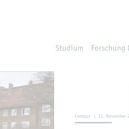
en
Zur Un­ter­na­vi­ga­ti­on sprin­gen
per­son_­se­arch
mo­ve­d_lo­ca­ti­on
Studium
Forschung 
Cam­pus
|
12. No­vem­ber 