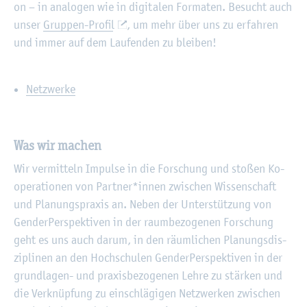
on – in ana­lo­gen wie in di­gi­ta­len For­ma­ten. Be­sucht auch
unser
Grup­pen-Pro­fil
, um mehr über uns zu er­fah­ren
und immer auf dem Lau­fen­den zu blei­ben!
Netz­wer­ke
Was wir ma­chen
Wir ver­mit­teln Im­pul­se in die For­schung und sto­ßen Ko­
ope­ra­tio­nen von Part­ner*innen zwi­schen Wis­sen­schaft
und Pla­nungs­pra­xis an. Neben der Un­ter­stüt­zung von
Gen­der­Per­spek­ti­ven in der raum­be­zo­ge­nen For­schung
geht es uns auch darum, in den räum­li­chen Pla­nungs­dis­
zi­pli­nen an den Hoch­schu­len Gen­der­Per­spek­ti­ven in der
grund­la­gen- und pra­xis­be­zo­ge­nen Lehre zu stär­ken und
die Ver­knüp­fung zu ein­schlä­gi­gen Netz­wer­ken zwi­schen