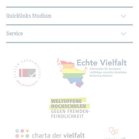
Quicklinks Studium
Service
Mit­glied­schaf­ten, Aus­zeich­nun­gen,