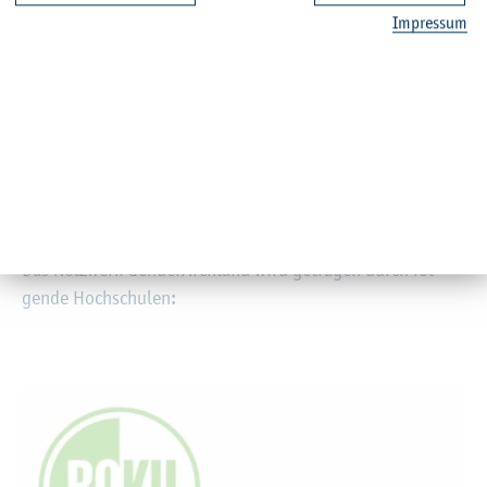
net­zun­gen über den deutsch­spra­chi­gen Raum hin­aus ge­
Im­pres­sum
stärkt sowie in­no­va­ti­ve Lehr­for­ma­te und neue For­
schungs­in­itia­ti­ven be­för­dert.
Wis­sen ver­net­zen
Kon­takt:
info@​gender-​archland.​de
Das Netz­werk Gen­derArch­land wird ge­tra­gen durch fol­
gen­de Hoch­schu­len: