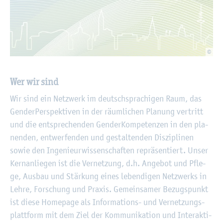
©
Wer wir sind
Wir sind ein Netz­werk im deutsch­spra­chi­gen Raum, das
Gen­der­Per­spek­ti­ven in der räum­li­chen Pla­nung ver­tritt
und die ent­spre­chen­den Gen­der­Kom­pe­ten­zen in den pla­
nen­den, ent­wer­fen­den und ge­stal­ten­den Dis­zi­pli­nen
sowie den In­ge­nieur­wis­sen­schaf­ten re­prä­sen­tiert. Unser
Kern­an­lie­gen ist die Ver­net­zung, d.h. An­ge­bot und Pfle­
ge, Aus­bau und Stär­kung eines le­ben­di­gen Netz­werks in
Lehre, For­schung und Pra­xis. Ge­mein­sa­mer Be­zugs­punkt
ist diese Home­page als In­for­ma­ti­ons- und Ver­net­zungs­
platt­form mit dem Ziel der Kom­mu­ni­ka­ti­on und In­ter­ak­ti­