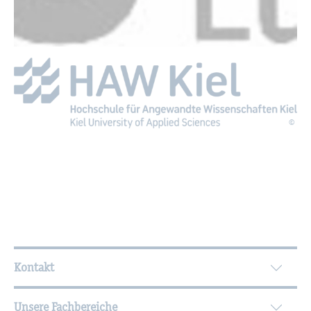
©
Wei­ter­füh­ren­de In­for­ma­tio­nen
Kontakt
Unsere Fachbereiche