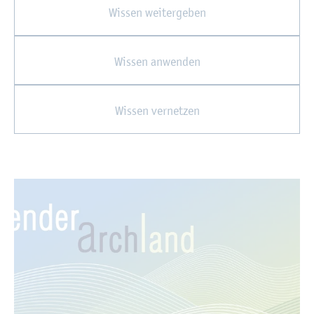
Wis­sen wei­ter­ge­ben
Wis­sen an­wen­den
Wis­sen ver­net­zen