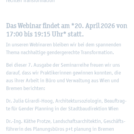
rech­ten Trans­for­ma­ti­on"
Das We­bi­nar fin­det am *20. April 2026 von
17:00 bis 19:15 Uhr* statt.
In un­se­ren We­bi­na­ren blei­ben wir bei dem span­nen­den
Thema nach­hal­ti­ge gen­der­ge­rech­te Trans­for­ma­ti­on.
Bei die­ser 7. Aus­ga­be der Se­mi­nar­rei­he freu­en wir uns
dar­auf, dass wir Prak­ti­ke­rin­nen ge­win­nen konn­ten, die
aus ihrer Ar­beit in Büro und Ver­wal­tung aus Wien und
Bre­men be­rich­ten:
Dr. Julia Gi­r­ar­di-Hoog, Ar­chi­tek­tur­so­zio­lo­gin, Be­auf­trag­
te für Gen­der Plan­ning in der Stadt­bau­di­rek­ti­on Wien
Dr.-Ing. Käthe Prot­ze, Land­schafts­ar­chi­tek­tin, Ge­schäfts­
füh­re­rin des Pla­nungs­bü­ros p+t pla­nung in Bre­men