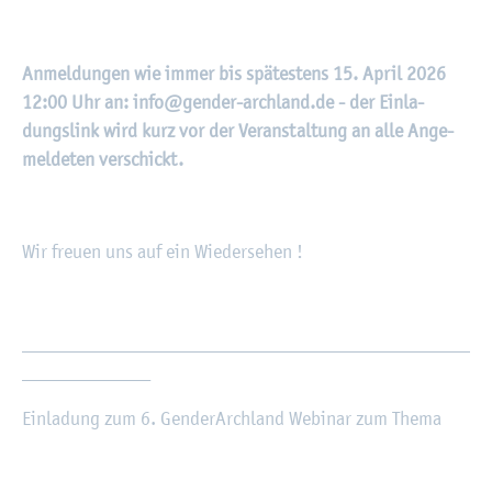
An­mel­dun­gen wie immer bis spä­tes­tens 15. April 2026
12:00 Uhr an: info@​gender-​archland.​de - der Ein­la­
dungs­link wird kurz vor der Ver­an­stal­tung an alle An­ge­
mel­de­ten ver­schickt.
Wir freu­en uns auf ein Wie­der­se­hen !
_______________________________________________
_­_­_­_­_­_­_­_­_­_­_­__
Ein­la­dung zum 6. Gen­derArch­land We­bi­nar zum Thema