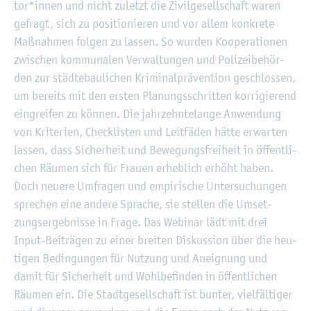
tor*innen und nicht zu­letzt die Zi­vil­ge­sell­schaft waren
ge­fragt, sich zu po­si­tio­nie­ren und vor allem kon­kre­te
Maß­nah­men fol­gen zu las­sen. So wur­den Ko­ope­ra­tio­nen
zwi­schen kom­mu­na­len Ver­wal­tun­gen und Po­li­zei­be­hör­
den zur städ­te­bau­li­chen Kri­mi­nal­prä­ven­ti­on ge­schlos­sen,
um be­reits mit den ers­ten Pla­nungs­schrit­ten kor­ri­gie­rend
ein­grei­fen zu kön­nen. Die jahr­zehn­te­lan­ge An­wen­dung
von Kri­te­ri­en, Check­lis­ten und Leit­fä­den hätte er­war­ten
las­sen, dass Si­cher­heit und Be­we­gungs­frei­heit in öf­fent­li­
chen Räu­men sich für Frau­en er­heb­lich er­höht haben.
Doch neue­re Um­fra­gen und em­pi­ri­sche Un­ter­su­chun­gen
spre­chen eine an­de­re Spra­che, sie stel­len die Um­set­
zungs­er­geb­nis­se in Frage. Das We­bi­nar lädt mit drei
Input-Bei­trä­gen zu einer brei­ten Dis­kus­si­on über die heu­
ti­gen Be­din­gun­gen für Nut­zung und An­eig­nung und
damit für Si­cher­heit und Wohl­be­fin­den in öf­fent­li­chen
Räu­men ein. Die Stadt­ge­sell­schaft ist bun­ter, viel­fäl­ti­ger