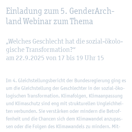
Ein­la­dung zum 5. Gen­derArch­
land We­bi­nar zum Thema
„Wel­ches Ge­schlecht hat die so­zi­al-öko­lo­
gi­sche Trans­for­ma­ti­on?“
am 22.9.2025 von 17 bis 19 Uhr 15
Im 4. Gleich­stel­lungs­be­richt der Bun­des­re­gie­rung ging es
um die Gleich­stel­lung der Ge­schlech­ter in der so­zi­al-öko­
lo­gi­schen Trans­for­ma­ti­on. Kli­ma­fol­gen, Kli­ma­an­pas­sung
und Kli­ma­schutz sind eng mit struk­tu­rel­len Un­gleich­hei­
ten ver­bun­den. Sie ver­stär­ken oder min­dern die Be­trof­
fen­heit und die Chan­cen sich dem Kli­ma­wan­del an­zu­pas­
sen oder die Fol­gen des Kli­ma­wan­dels zu min­dern. Mit­