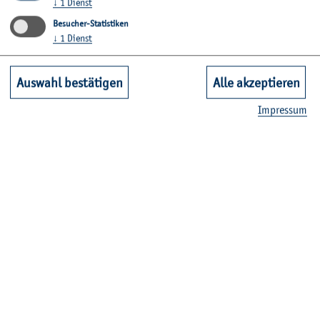
↓
1
Dienst
vom 13.6. bis 14.6.2024 in Essen
Besucher-Statistiken
↓
1
Dienst
Der Kli­ma­wan­del birgt Ri­si­ken, die über­pro­por­tio­nal
Frau­en* be­tref­fen. Die Mög­lich­kei­ten, sich dem Kli­ma­
Auswahl bestätigen
Alle akzeptieren
wan­del an­zu­pas­sen und ihm aktiv ent­ge­gen zu tre­ten,
sind für Frau­en* be­deu­tend schwie­ri­ger. Dabei ist die un­
Im­pres­sum
glei­che Ver­tei­lung von be­zahl­ter und un­be­zahl­ter Care-
Ar­beit ein be­las­ten­der Fak­tor. Der Ruf nach mehr Teil­ha­
be, mehr Chan­cen­gleich­heit und mehr Ver­net­zung von
Struk­tu­ren sowie ein be­hut­sa­mer Um­gang mit Res­sour­cen
sind un­über­hör­ba­re Ap­pel­le für eine so­zi­al- und kli­ma­ge­
rech­te Zu­kunft. Doch wie fin­den sich diese An­for­de­run­gen
im Raum wie­der, wenn The­men- und Hand­lungs­fel­der sek­
to­ral auf­ge­stellt sind und bei­spiels­wei­se Mo­bi­li­tät von
Ge­sund­heit und Frei­raum, Wirt­schaft und Ar­beit von so­
zia­ler In­fra­struk­tur oder Woh­nen von Bil­dung ge­trennt
be­trach­tet wer­den?