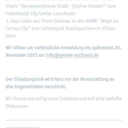
the­sis "Die eman­zi­pier­te Stadt - (k)eine Uto­pie?" zum
Fall­bei­spiel City Cen­ter Le­ver­ku­sen
3. Ines Lüder aus ihrem Se­mi­nar an der HAWK "Wege zur
Ca­ring City" zum Fall­bei­spiel Stadt­quar­tie­re in Hil­des­
heim
Wir bit­ten um ver­bind­li­che An­mel­dung bis spä­tes­tens 20.
No­vem­ber 2025 an:
info@​gender-​archland.​de
Der Ein­la­dungs­link wird kurz vor der Ver­an­stal­tung an
alle An­ge­mel­de­ten ver­schickt.
Wir freu­en uns auf gros­ses In­ter­es­se und auf eine leb­haf­te
Dis­kus­si­on.
_______________________________________________
_­_­_­_­_­_­_­_­_­_­_­__