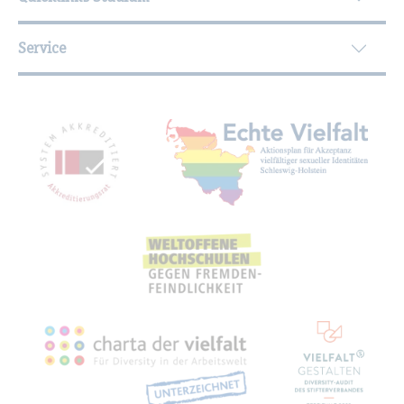
Service
Mit­glied­schaf­ten, Aus­zeich­nun­gen,