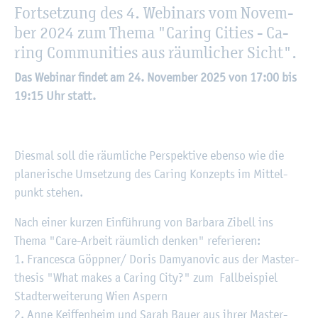
Fort­set­zung des 4. We­bi­nars vom No­vem­
ber 2024 zum Thema "Ca­ring Ci­ties - Ca­
ring Com­mu­nities aus räum­li­cher Sicht".
Das We­bi­nar fin­det am 24. No­vem­ber 2025 von 17:00 bis
19:15 Uhr statt.
Dies­mal soll die räum­li­che Per­spek­ti­ve eben­so wie die
pla­ne­ri­sche Um­set­zung des Ca­ring Kon­zepts im Mit­tel­
punkt ste­hen.
Nach einer kur­zen Ein­füh­rung von Bar­ba­ra Zi­bell ins
Thema "Care-Ar­beit räum­lich den­ken" re­fe­rie­ren:
1. Fran­ce­s­ca Göpp­ner/ Doris Da­mya­no­vic aus der Mas­ter­
the­sis "What makes a Ca­ring City?" zum Fall­bei­spiel
Stadt­er­wei­te­rung Wien As­pern
2. Anne Keif­fen­heim und Sarah Bauer aus ihrer Mas­ter­