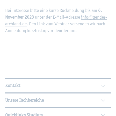
Bei In­ter­es­se bitte eine kurze Rück­mel­dung bis am
6.​
November 2023
unter der E-Mail-Adres­se
info@​gender-​
archland.​de
. Den Link zum We­bi­nar ver­sen­den wir nach
An­mel­dung kurz­fris­tig vor dem Ter­min.
Wei­ter­füh­ren­de In­for­ma­tio­nen
Kontakt
Unsere Fachbereiche
Quicklinks Studium