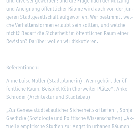
und di­ver­ser ge­wor­den; und die Frage nach der Nut­zung
und An­eig­nung öf­fent­li­cher Räume wird auch von der jün­
ge­ren Stadt­ge­sell­schaft auf­ge­wor­fen. Wer be­stimmt, wel­
che Ver­hal­tens­for­men er­laubt sein soll­ten, und wel­che
nicht? Be­darf die Si­cher­heit im öf­fent­li­chen Raum einer
Re­vi­si­on? Dar­über wol­len wir dis­ku­tie­ren.
Re­fe­ren­tin­nen:
Anne Luise Mül­ler (Stadt­pla­ne­rin) „Wem ge­hört der öf­
fent­li­che Raum. Bei­spiel Köln Chor­wei­ler Plät­ze", Anke
Schrö­der (Ar­chi­tek­tur und Städ­te­bau)
„Zur Ge­ne­se städ­te­bau­li­cher Si­cher­heits­kri­te­ri­en", Sonja
Ga­edi­cke (So­zio­lo­gie und Po­li­ti­sche Wis­sen­schaf­ten) „Ak­
tu­el­le em­pi­ri­sche Stu­di­en zur Angst in ur­ba­nen Räu­men"