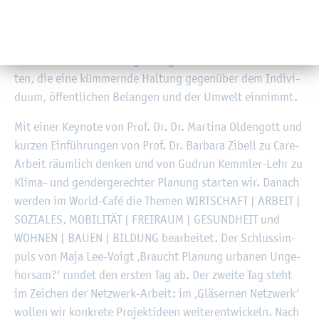
Die Kon­fe­renz will der Frage nach­ge­hen, wel­che Po­ten­tia­
le dif­fe­ren­zier­te­re Per­spek­ti­ven für eine Trans­for­ma­ti­on
hin zu einer klima- und gen­der­ge­rech­ten Ge­sell­schaft bie­
ten, die eine küm­mern­de Hal­tung ge­gen­über dem In­di­vi­
du­um, öf­fent­li­chen Be­lan­gen und der Um­welt ein­nimmt.
Mit einer Key­note von Prof. Dr. Dr. Mar­ti­na Old­en­gott und
kur­zen Ein­füh­run­gen von Prof. Dr. Bar­ba­ra Zi­bell zu Care-
Ar­beit räum­lich den­ken und von Gud­run Kemm­ler-Lehr zu
Klima- und gen­der­ge­rech­ter Pla­nung star­ten wir. Da­nach
wer­den im World-Café die The­men WIRT­SCHAFT | AR­BEIT |
SO­ZIA­LES, MO­BI­LI­TÄT | FREI­RAUM | GE­SUND­HEIT und
WOH­NEN | BAUEN | BIL­DUNG be­ar­bei­tet. Der Schluss­im­
puls von Maja Lee-Voigt ‚Braucht Pla­nung ur­ba­nen Un­ge­
hor­sam?‘ run­det den ers­ten Tag ab. Der zwei­te Tag steht
im Zei­chen der Netz­werk-Ar­beit: im ‚Glä­ser­nen Netz­werk‘
wol­len wir kon­kre­te Pro­jekt­ide­en wei­ter­ent­wi­ckeln. Nach