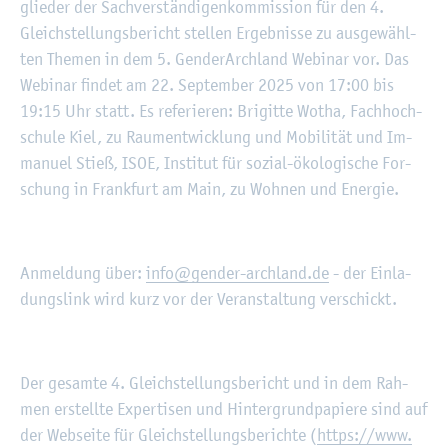
glie­der der Sach­ver­stän­di­gen­kom­mis­si­on für den 4.
Gleich­stel­lungs­be­richt stel­len Er­geb­nis­se zu aus­ge­wähl­
ten The­men in dem 5. Gen­derArch­land We­bi­nar vor. Das
We­bi­nar fin­det am 22. Sep­tem­ber 2025 von 17:00 bis
19:15 Uhr statt. Es re­fe­rie­ren: Bri­git­te Wotha, Fach­hoch­
schu­le Kiel, zu Raum­ent­wick­lung und Mo­bi­li­tät und Im­
ma­nu­el Stieß, ISOE, In­sti­tut für so­zi­al-öko­lo­gi­sche For­
schung in Frank­furt am Main, zu Woh­nen und En­er­gie.
An­mel­dung über:
info@​gender-​archland.​de
- der Ein­la­
dungs­link wird kurz vor der Ver­an­stal­tung ver­schickt.
Der ge­sam­te 4. Gleich­stel­lungs­be­richt und in dem Rah­
men er­stell­te Ex­per­ti­sen und Hin­ter­grund­pa­pie­re sind auf
der Web­sei­te für Gleich­stel­lungs­be­rich­te (
https://​www.​