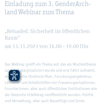
­­­­­­­­­­­­­­­­­­­­­­­­­­­­­Einladung zum 3. Gen­derArch­
land We­bi­nar zum Thema
„Reloa­ded: Si­cher­heit im öf­fent­li­chen
Raum“
am 13.11.2023 von 16.00 - 19.00 Uhr
Das We­bi­nar greift ein Thema auf, das als Ni­schen­the­ma
zu­nächst mar­gi­na­li­siert wurde und erst Fahrt auf­nahm,
als zahl­rei­che Streit­schrif­ten, For­schungs­er­geb­nis­se,
Leit­fä­den und Ar­beits­hil­fen von Frau­en­or­ga­ni­sa­tio­nen,
For­sche­rin­nen, aber auch öf­fent­li­chen In­sti­tu­tio­nen wie
der Deut­sche Städ­te­tag ver­öf­fent­licht wur­den. Po­li­tik
und Ver­wal­tung, aber auch Bau­wil­li­ge und In­ves­