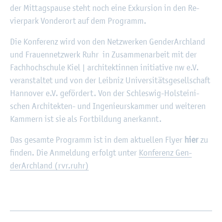
der Mit­tags­pau­se steht noch eine Ex­kur­si­on in den Re­
vier­park Von­der­ort auf dem Pro­gramm.
Die Kon­fe­renz wird von den Netz­wer­ken Gen­derArch­land
und Frau­en­netz­werk Ruhr in Zu­sam­men­ar­beit mit der
Fach­hoch­schu­le Kiel | ar­chi­tek­tin­nen in­itia­ti­ve nw e.V.
ver­an­stal­tet und von der Leib­niz Uni­ver­si­täts­ge­sell­schaft
Han­no­ver e.V. ge­för­dert. Von der Schles­wig-Hol­stei­ni­
schen Ar­chi­tek­ten- und In­ge­nieurs­kam­mer und wei­te­ren
Kam­mern ist sie als Fort­bil­dung an­er­kannt.
Das ge­sam­te Pro­gramm ist in dem ak­tu­el­len Flyer
hier
zu
fin­den. Die An­mel­dung er­folgt unter
Kon­fe­renz Gen­
derArch­land (rvr.​ruhr)
_____________________________________________________