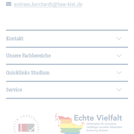
E-Mail:
an­dre­as.​borchardt@​haw-​kiel.​de
Wei­ter­füh­ren­de In­for­ma­tio­nen
Kontakt
Unsere Fachbereiche
Quicklinks Studium
Service
Mit­glied­schaf­ten, Aus­zeich­nun­gen,