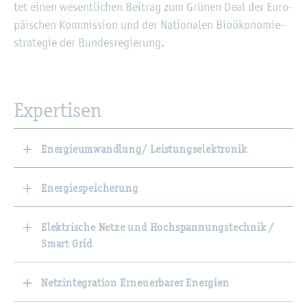
tet einen we­sent­li­chen Bei­trag zum Grü­nen Deal der Eu­ro­
päi­schen Kom­mis­si­on und der Na­tio­na­len Bio­öko­no­mie­
stra­te­gie der Bun­des­re­gie­rung.
Ex­per­ti­sen
Energieumwandlung/ Leistungselektronik
Energiespeicherung
Elektrische Netze und Hochspannungstechnik /
Smart Grid
Netzintegration Erneuerbarer Energien