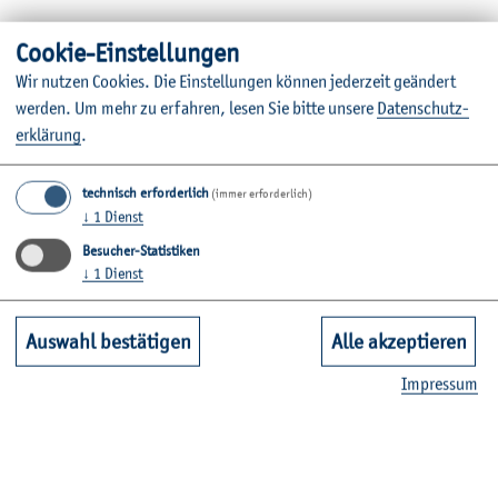
Automatisierungstechnik
Coo­kie-Ein­stel­lun­gen
Wir nut­zen Coo­kies. Die Ein­stel­lun­gen kön­nen je­der­zeit ge­än­dert
Energiesysteme im ländlichen Raum
wer­den.
Um mehr zu er­fah­ren, lesen Sie bitte un­se­re
Da­ten­schut­z­
er­klä­rung
.
technisch erforderlich
(immer erforderlich)
↓
1
Dienst
Besucher-Statistiken
↓
1
Dienst
Hier kli­cken, um ex­ter­ne In­hal­te zu laden.
Auswahl bestätigen
Alle akzeptieren
Im­pres­sum