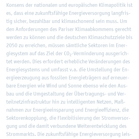
Kon­sens der na­tio­na­len und eu­ro­päi­schen Kli­ma­po­li­tik ist
es, dass eine zu­kunfts­fä­hi­ge En­er­gie­ver­sor­gung lang­fris­
tig si­cher, be­zahl­bar und kli­ma­scho­nend sein muss. Um
den An­for­de­run­gen des Pa­ri­ser Kli­ma­ab­kom­mens ge­recht
wer­den zu kön­nen und die deut­schen Kli­ma­schutz­zie­le bis
2050 zu er­rei­chen, müs­sen sämt­li­che Sek­to­ren im En­er­
gie­sys­tem auf das Ziel der CO
-Ver­min­de­rung aus­ge­rich­
2
tet wer­den. Dies er­for­dert er­heb­li­che Ver­än­de­run­gen des
En­er­gie­sys­tems und um­fasst v.a. die Um­stel­lung der En­
er­gie­er­zeu­gung aus fos­si­len En­er­gie­trä­gern auf er­neu­er­
ba­re En­er­gi­en wie Wind und Sonne eben­so wie den Aus­
bau und die Um­ge­stal­tung der Über­tra­gungs- und Ver­
teil­netz­in­fra­struk­tur hin zu in­tel­li­gen­ten Net­zen, Maß­
nah­men zur En­er­gie­ein­spa­rung und En­er­gie­ef­fi­zi­enz, die
Sek­to­ren­kopp­lung, die Fle­xi­bi­li­sie­rung der Strom­ver­sor­
gung und die damit ver­bun­de­ne Wei­ter­ent­wick­lung des
Strom­markts. Die zu­kunfts­fä­hi­ge En­er­gie­ver­sor­gung leis­