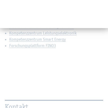
In­fra­struk­tu­ren und Kom­pe­tenz­
zen­tren
In­sti­tut für Elek­tri­sche En­er­gie­tech­nik
Kom­pe­tenz­zen­trum Leis­tungs­elek­tro­nik
Kom­pe­tenz­zen­trum Smart En­er­gy
For­schungs­platt­form FINO3
Kon­takt