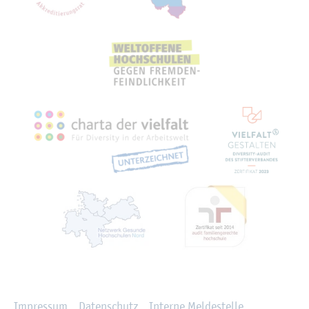
Recht­li­ches
Im­pres­sum
Da­ten­schutz
In­ter­ne Mel­de­stel­le