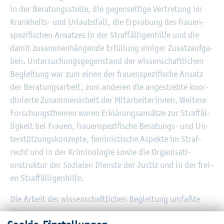
in der Be­ra­tungs­stel­le, die ge­gen­sei­ti­ge Ver­tre­tung im
Krank­heits- und Ur­laubs­fall, die Er­pro­bung des frau­en­
spe­zi­fi­schen An­sat­zes in der Straf­fäl­li­gen­hil­fe und die
damit zu­sam­men­hän­gen­de Er­fül­lung ei­ni­ger Zu­satz­auf­ga­
ben. Un­ter­su­chungs­ge­gen­stand der wis­sen­schaft­li­chen
Be­glei­tung war zum einen der frau­en­spe­zi­fi­sche An­satz
der Be­ra­tungs­ar­beit, zum an­de­ren die an­ge­streb­te ko­or­
di­nier­te Zu­sam­men­ar­beit der Mit­ar­bei­te­rin­nen. Wei­te­re
For­schungs­the­men waren Er­klä­rungs­an­sät­ze zur Straf­fäl­
lig­keit bei Frau­en, frau­en­spe­zi­fi­sche Be­ra­tungs- und Un­
ter­stüt­zungs­kon­zep­te, fe­mi­nis­ti­sche As­pek­te im Straf­
recht und in der Kri­mi­no­lo­gie sowie die Or­ga­ni­sa­ti­
onstruk­tur der So­zia­len Diens­te der Jus­tiz und in der frei­
en Straf­fäl­li­gen­hil­fe.
Die Ar­beit der wis­sen­schaft­li­chen Be­glei­tung um­faß­te
1. eine münd­li­che halb­of­fe­ne Pro­ban­din­nen­be­fra­gung der