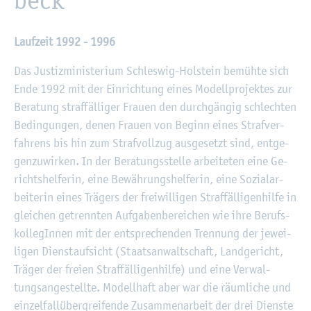
Lauf­zeit 1992 - 1996
Das Jus­tiz­mi­nis­te­ri­um Schles­wig-Hol­stein be­müh­te sich
Ende 1992 mit der Ein­rich­tung eines Mo­dell­pro­jek­tes zur
Be­ra­tung straf­fäl­li­ger Frau­en den durch­gän­gig schlech­ten
Be­din­gun­gen, denen Frau­en von Be­ginn eines Straf­ver­
fah­rens bis hin zum Straf­voll­zug aus­ge­setzt sind, ent­ge­
gen­zu­wir­ken. In der Be­ra­tungs­stel­le ar­bei­te­ten eine Ge­
richts­hel­fe­rin, eine Be­wäh­rungs­hel­fe­rin, eine So­zi­al­ar­
bei­te­rin eines Trä­gers der frei­wil­li­gen Straf­fäl­li­gen­hil­fe in
glei­chen ge­trenn­ten Auf­ga­ben­be­rei­chen wie ihre Be­rufs­
kol­le­gIn­nen mit der ent­spre­chen­den Tren­nung der je­wei­
li­gen Dienst­auf­sicht (Staats­an­walt­schaft, Land­ge­richt,
Trä­ger der frei­en Straf­fäl­li­gen­hil­fe) und eine Ver­wal­
tungs­an­ge­stell­te. Mo­dell­haft aber war die räum­li­che und
ein­zel­fall­über­grei­fen­de Zu­sam­men­ar­beit der drei Diens­te