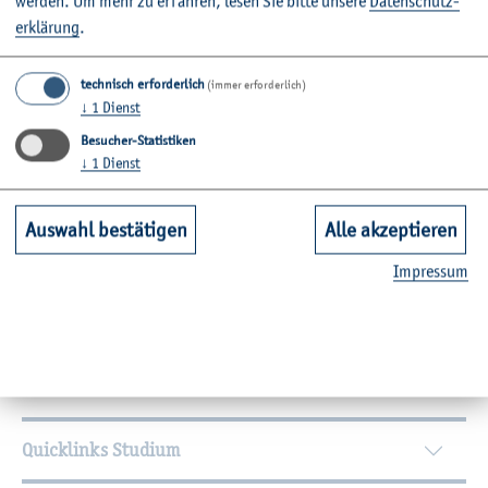
wer­den.
Um mehr zu er­fah­ren, lesen Sie bitte un­se­re
Da­ten­schut­z­
er­klä­rung
.
Idea­ler­wei­se sind alle oben ge­nann­ten Do­ku­men­te der E-
Mail als PDF-Do­ku­men­te an­zu­hän­gen. Bitte sen­den Sie
technisch erforderlich
(immer erforderlich)
Ihre E-Mail an alle drei Mit­glie­der der Schlich­tungs­stel­le.
↓
1
Dienst
Besucher-Statistiken
↓
1
Dienst
Auswahl bestätigen
Alle akzeptieren
Im­pres­sum
Wei­ter­füh­ren­de In­for­ma­tio­nen
Kontakt
Unsere Fachbereiche
Quicklinks Studium