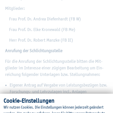
Mit­glie­der:
Frau Prof. Dr. An­drea Die­fen­hardt (FB W)
Frau Prof. Dr. Elke Kro­ne­wald (FB Me)
Herr Prof. Dr. Ro­bert Manz­ke (FB IE)
An­ru­fung der Schlich­tungs­stel­le
Für die An­ru­fung der Schlich­tungs­stel­le bit­ten die Mit­
glie­der im In­ter­es­se einer zü­gi­gen Be­ar­bei­tung um Ein­
rei­chung fol­gen­der Un­ter­la­gen bzw. Stel­lung­nah­men:
Ei­ge­ner An­trag auf Ver­ga­be von Leis­tungs­be­zü­gen bzw.
For­schungs- und Lehr­zu­la­gen incl. An­la­gen
Stel­lung­nah­me Kom­mis­si­on incl. even­tu­el­ler An­la­gen
Coo­kie-Ein­stel­lun­gen
Dar­stel­lung an­der­wei­ti­ger Auf­fas­sung – be­zo­gen auf
Wir nut­zen Coo­kies. Die Ein­stel­lun­gen kön­nen je­der­zeit ge­än­dert
die Vor­ga­ben eines Leis­tungs­be­zu­ges incl. An­la­gen