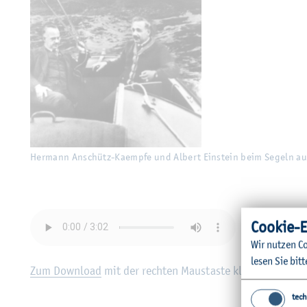
Her­mann An­schütz-Ka­emp­fe und Al­bert Ein­stein beim Se­geln auf
Coo­kie-E
Wir nut­zen Co
lesen Sie bitt
Zum Down­load
mit der rech­ten Maus­tas­te kli­cken, dann "
tech