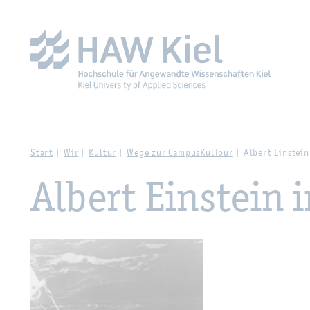
Zur Haupt­na­vi­ga­ti­on sprin­gen
Zum Haupt­in­halt sprin­g
Start
Wir
Kul­tur
Wege zur Cam­pus­Kul­Tour
Al­bert Ein­stein
Al­bert Ein­stein 