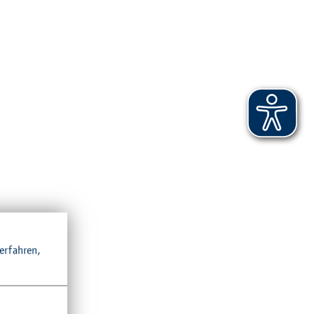
r­fah­ren,