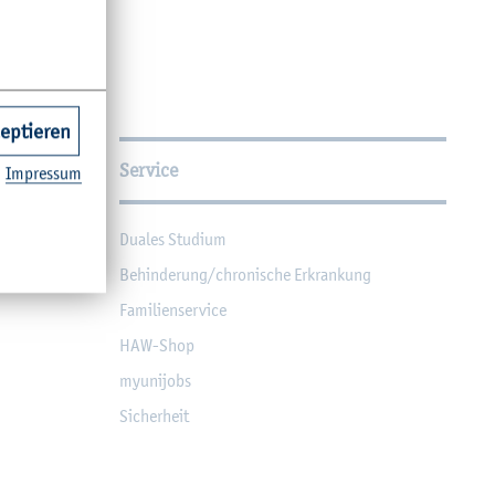
zeptieren
Service
Im­pres­sum
Dua­les Stu­di­um
Be­hin­de­rung/chro­ni­sche Er­kran­kung
Fa­mi­li­en­ser­vice
HAW-Shop
myu­ni­jobs
Si­cher­heit