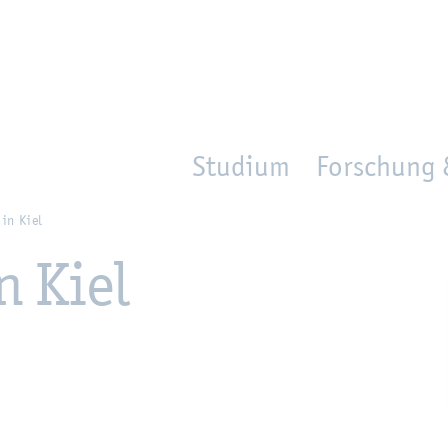
en
Zur Un­ter­na­vi­ga­ti­on sprin­gen
per­son_­se­arch
mo­ve­d_lo­ca­ti­on
Studium
Forschung 
 in Kiel
in Kiel