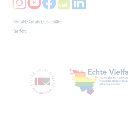
Kon­takt/An­fahrt/La­ge­plä­ne
Kar­rie­re
Mit­glied­schaf­ten, Aus­z