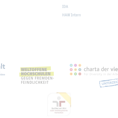
IDA
HAW In­tern
eich­nun­gen, Part­ner­schaf­