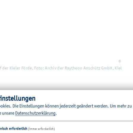
©
 der Kie­ler Förde, Foto: Ar­chiv der Ray­the­on An­schütz GmbH, Kiel
in­stel­lun­gen
o­kies. Die Ein­stel­lun­gen kön­nen je­der­zeit ge­än­dert wer­den.
Um mehr zu e
e un­se­re
Da­ten­schut­z­er­klä­rung
.
Ziel spei­chern unter..."
nisch erforderlich
(immer erforderlich)