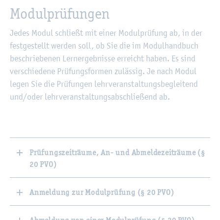
Mo­dul­prü­fun­gen
Jedes Modul schlie­ßt mit einer Mo­dul­prü­fung ab, in der
fest­ge­stellt wer­den soll, ob Sie die im Mo­dul­hand­buch
be­schrie­be­nen Lern­er­geb­nis­se er­reicht haben. Es sind
ver­schie­de­ne Prü­fungs­for­men zu­läs­sig. Je nach Modul
legen Sie die Prü­fun­gen lehr­ver­an­stal­tungs­be­glei­tend
und/oder lehr­ver­an­stal­tungs­ab­schlie­ßend ab.
Prüfungszeiträume, An- und Abmeldezeiträume (§
20 PVO)
Anmeldung zur Modulprüfung (§ 20 PVO)