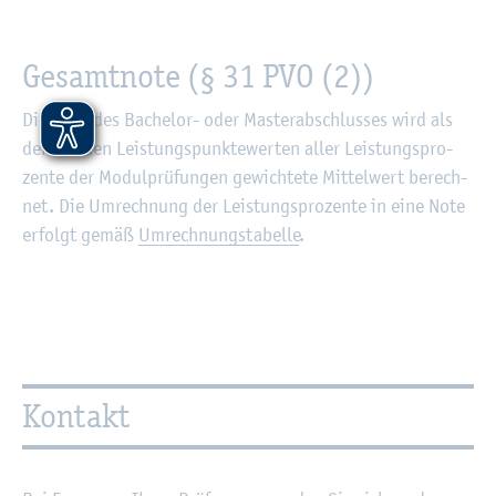
Ge­samt­no­te (§ 31 PVO (2))
Die Note des Ba­che­lor- oder Mas­ter­ab­schlus­ses wird als
der mit den Leis­tungs­punk­te­wer­ten aller Leis­tungs­pro­
zen­te der Mo­dul­prü­fun­gen ge­wich­te­te Mit­tel­wert be­rech­
net. Die Um­rech­nung der Leis­tungs­pro­zen­te in eine Note
er­folgt gemäß
Um­rech­nungs­ta­bel­le
.
Kon­takt