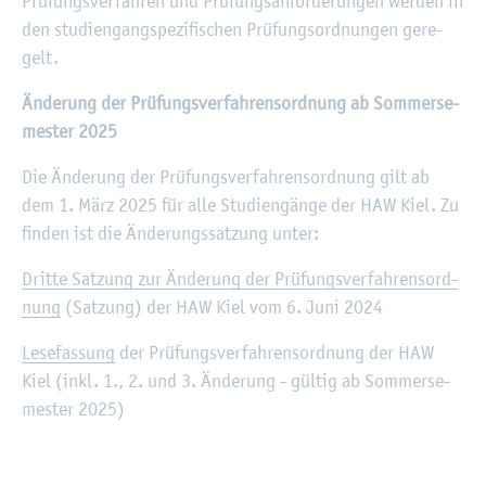
Prü­fungs­ver­fah­ren und Prü­fungs­an­for­de­run­gen wer­den in
den stu­di­en­gang­spe­zi­fi­schen Prü­fungs­ord­nun­gen ge­re­
gelt.
Än­de­rung der Prü­fungs­ver­fah­rens­ord­nung ab Som­mer­se­
mes­ter 2025
Die Än­de­rung der Prü­fungs­ver­fah­rens­ord­nung gilt ab
dem 1. März 2025 für alle Stu­di­en­gän­ge der HAW Kiel. Zu
fin­den ist die Än­de­rungs­sat­zung unter:
Drit­te Sat­zung zur Än­de­rung der Prü­fungs­ver­fah­rens­ord­
nung
(Sat­zung) der HAW Kiel vom 6. Juni 2024
Le­se­fas­sung
der Prü­fungs­ver­fah­rens­ord­nung der HAW
Kiel (inkl. 1., 2. und 3. Än­de­rung - gül­tig ab Som­mer­se­
mes­ter 2025)