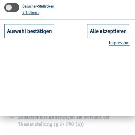
Besucher-Statistiken
Rah­men eines fest­ge­leg­ten The­mas.
↓
1
Dienst
Auswahl bestätigen
Alle akzeptieren
Anmeldung zur Thesis (§ 27 PVO)
Im­pres­sum
Zulassung zur Thesis (§ 25 PVO)
Bearbeitungszeit und Abgabe der Thesis (§ 27 PVO
(2), § 28 PVO)
Verlängerung der Bearbeitungszeit (§ 27 PVO (1))
Redaktionelle Änderungen am Wortlaut der
Themenstellung (§ 27 PVO (6))