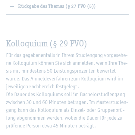
Rückgabe des Themas (§ 27 PVO (5))
Kol­lo­qui­um (§ 29 PVO)
Für das ge­ge­be­nen­falls in Ihrem Stu­di­en­gang vor­ge­se­he­
ne Kol­lo­qui­um kön­nen Sie sich an­mel­den, wenn Ihre The­
sis mit min­des­tens 50 Leis­tungs­pro­zen­ten be­wer­tet
wurde. Das An­mel­de­ver­fah­ren zum Kol­lo­qui­um wird im
je­wei­li­gen Fach­be­reich fest­ge­legt.
Die Dauer des Kol­lo­qui­ums soll im Ba­che­lor­stu­di­en­gang
zwi­schen 30 und 60 Mi­nu­ten be­tra­gen. Im Mas­ter­stu­di­en­
gang kann das Kol­lo­qui­um als Ein­zel- oder Grup­pen­prü­
fung ab­ge­nom­men wer­den, wobei die Dauer für jede zu
prü­fen­de Per­son etwa 45 Mi­nu­ten be­trägt.