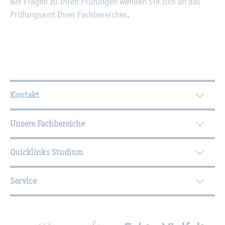
Bei Fra­gen zu Ihren Prü­fun­gen wen­den Sie sich an das
Prü­fungs­amt Ihres Fach­be­rei­ches.
Wei­ter­füh­ren­de In­for­ma­tio­nen
Kontakt
Unsere Fachbereiche
Quicklinks Studium
Service
Mit­glied­schaf­ten, Aus­zeich­nun­gen,