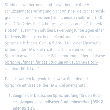
Stu­di­en­be­wer­be­rin­nen und -be­wer­ber, die ihre Hoch­
schul­zu­gangs­be­rech­ti­gung nicht an einer deutsch­spra­chi­
gen Ein­rich­tung er­wor­ben haben, müs­sen auf­grund § 40
Abs. 2 Nr. 2 des Hoch­schul­ge­set­zes des Lan­des Schles­wig-
Hol­stein zu­sam­men mit den Be­wer­bungs­un­ter­la­gen einen
Nach­weis über aus­rei­chen­de Kennt­nis­se der deut­schen
Spra­che er­brin­gen. Gem. § 5 Abs. 3 Nr. 2 der Ein­schrei­b­
ord­nung der HAW Kiel rich­ten sich die an­er­kann­ten
Sprach­nach­wei­se nach der
Rah­men­ord­nung über deut­sche
Sprach­prü­fun­gen für das Stu­di­um an deut­schen Hoch­
schu­len (RO-DT).
Da­nach wer­den fol­gen­de Nach­wei­se über deut­sche
Sprach­kennt­nis­se bei der HAW Kiel an­er­kannt:
Zeug­nis der Deut­schen Sprach­prü­fung für den Hoch­
schul­zu­gang aus­län­di­scher Stu­di­en­be­wer­ber
(DSH 2
oder DSH 3),