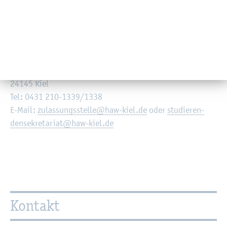
Nä­he­re In­for­ma­tio­nen er­hal­ten Sie in der
Ab­tei­lung für stud. An­ge­le­gen­hei­ten
So­kra­tes­platz 3
24145 Kiel
Tel: 0431 210-1339/1338
E-Mail:
zu­las­sungs­stel­le@​haw-​kiel.​de
oder
stu­die­ren­
den­se­kre­ta­ri­at@​haw-​kiel.​de
Kon­takt