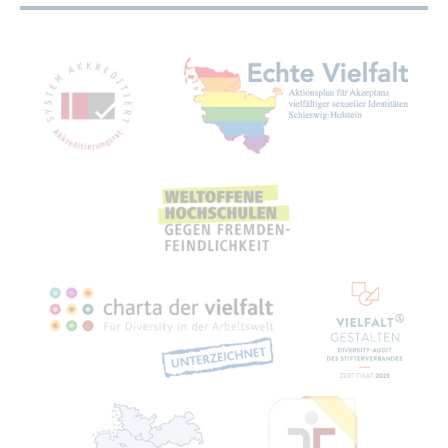
Mit­glied­schaf­ten, Aus­zeich­nun­gen,