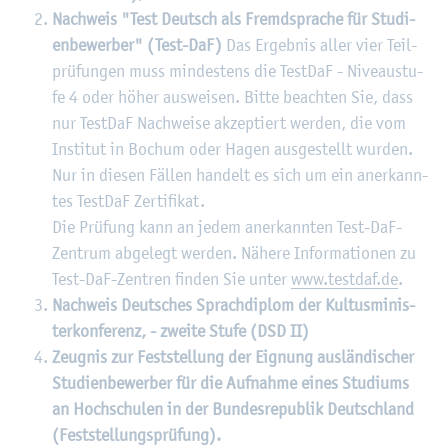
Nach­weis "Test Deutsch als Fremd­spra­che für Stu­di­
en­be­wer­ber" (Test-DaF)
Das Er­geb­nis aller vier Teil­
prü­fun­gen muss min­des­tens die Test­DaF - Ni­veau­stu­
fe 4 oder höher aus­wei­sen. Bitte be­ach­ten Sie, dass
nur Test­DaF Nach­wei­se ak­zep­tiert wer­den, die vom
In­sti­tut in Bo­chum oder Hagen aus­ge­stellt wur­den.
Nur in die­sen Fäl­len han­delt es sich um ein an­er­kann­
tes Test­DaF Zer­ti­fi­kat.
Die Prü­fung kann an jedem an­er­kann­ten Test-DaF-
Zen­trum ab­ge­legt wer­den. Nä­he­re In­for­ma­tio­nen zu
Test-DaF-Zen­tren fin­den Sie unter
www.​testdaf.​de
.
Nach­weis Deut­sches Sprach­di­plom der Kult
us­mi­nis­
ter­kon­fe­renz, - zwei­te Stufe (DSD II)
Zeug­nis zur Fest­stel­lung der Eig­nung aus­län­di­scher
Stu­di­en­be­wer­ber für die Auf­nah­me eines Stu­di­ums
an Hoch­schu­len in der Bun­des­re­pu­blik Deutsch­land
(Fest­stel­lungs­prü­fung).