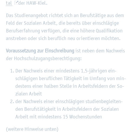
tal
der HAW-Kiel.
Das Stu­di­en­an­ge­bot rich­tet sich an Be­rufs­tä­ti­ge aus dem
Feld der So­zia­len Ar­beit, die be­reits über ein­schlä­gi­ge
Be­rufs­er­fah­rung ver­fü­gen, die eine hö­he­re Qua­li­fi­ka­ti­on
an­stre­ben oder sich be­ruf­lich neu ori­en­tie­ren möch­ten.
Vor­aus­set­zung zur Ein­schrei­bung
ist neben dem Nach­weis
der Hoch­schul­zu­gangs­be­rech­ti­gung:
Der Nach­weis einer min­des­tens 1,5-jä­hr­igen ein­
schlä­gi­gen be­ruf­li­chen Tä­tig­keit im Um­fang von min­
des­tens einer hal­ben Stel­le in Ar­beits­fel­dern der So­
zia­len Ar­beit
der Nach­weis einer ein­schlä­gi­gen stu­di­en­be­glei­ten­
den Be­rufs­tä­tig­keit in Ar­beits­fel­dern der So­zia­len
Ar­beit mit min­des­tens 15 Wo­chen­stun­den
(wei­te­re Hin­wei­se unten)