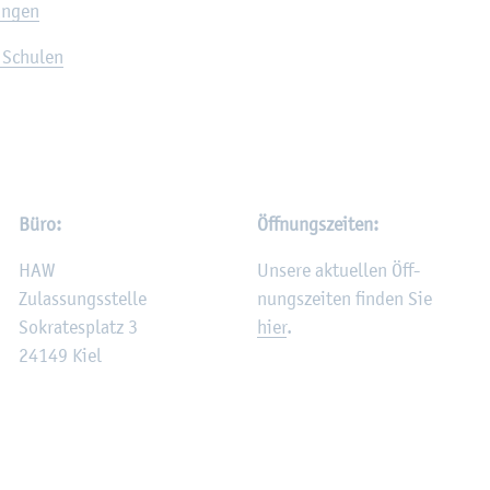
un­gen
 Schu­len
Büro:
Öff­nungs­zei­ten:
HAW
Un­se­re ak­tu­el­len Öff­
Zu­las­sungs­stel­le
nungs­zei­ten fin­den Sie
So­kra­tes­platz 3
hier
.
24149 Kiel