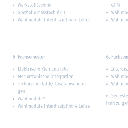
Werk­stoff­tech­nik
GPM
Spe­zi­el­le Mess­tech­nik 1
Wahl­mo­
Wahl­mo­du­le In­ter­dis­zi­pli­nä­re Lehre
Wahl­mo­du
5. Fach­se­mes­ter
6. Fach­se­m
Elek­tri­sche Klein­an­trie­be
In­ter­dis­
Me­cha­tro­ni­sche In­te­gra­ti­on
Wahl­mo­
Tech­ni­sche Optik/ La­ser­an­wen­dun­
Wahl­mo­du
gen
6. Se­mes­te
Wahl­mo­du­le*
land zu ge
Wahl­mo­du­le In­ter­dis­zi­pli­nä­re Lehre