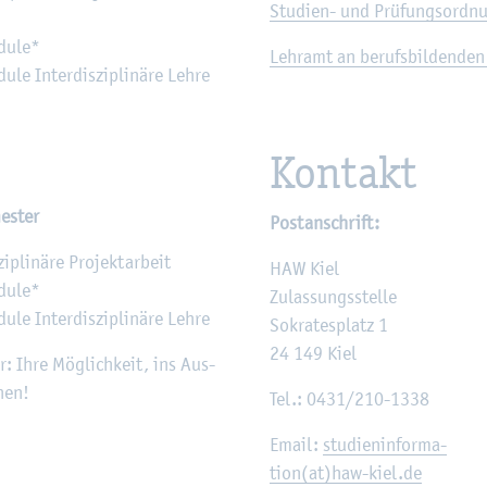
Stu­di­en- und Prü­fungs­ord­n
du­le*
Lehr­amt an be­rufs­bil­den­den
­le In­ter­dis­zi­pli­nä­re Lehre
Kon­takt
es­ter
Post­an­schrift:
zi­pli­nä­re Pro­jekt­ar­beit
HAW Kiel
du­le*
Zu­las­sungs­stel­le
­le In­ter­dis­zi­pli­nä­re Lehre
So­kra­tes­platz 1
24 149 Kiel
r: Ihre Mög­lich­keit, ins Aus­
hen!
Tel.: 0431/210-1338
Email:
stu­di­en­in­for­ma­
ti­on(at)haw-kiel.de