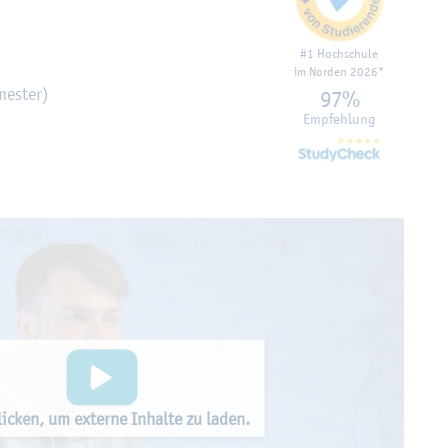
#1 Hoch­schu­le
im Nor­den 2026*
mes­ter)
97%
Emp­feh­lung
i­cken, um ex­ter­ne In­hal­te zu laden.