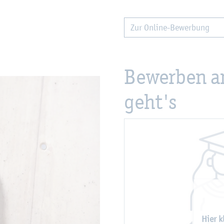
Zur On­line-Be­wer­bung
Vin­zenz Men­ni­cke
Be­wer­ben a
geht's
Hier kl