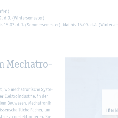
­frei)
 d.J. (Win­ter­se­mes­ter)
s 15.03. d.J. (Som­mer­se­mes­ter), Mai bis 15.09. d.J. (Win­ter­se­
 Me­cha­tro­
t, wo me­cha­tro­ni­sche Sys­te­
 Elek­tro­in­dus­trie, in der
dem Bau­we­sen. Me­cha­tro­nik
is­sen­schaft­li­che Fä­cher, um
Hier kl
trie zu per­fek­tio­nie­ren. Sie