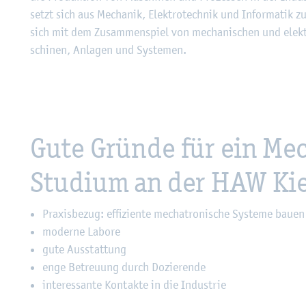
setzt sich aus Me­cha­nik, Elek­tro­tech­nik und In­for­ma­tik 
sich mit dem Zu­sam­men­spiel von me­cha­ni­schen und elek­tr
schi­nen, An­la­gen und Sys­te­men.
Gute Grün­de für ein Me­c
Stu­di­um an der HAW Kie
Pra­xis­be­zug: ef­fi­zi­en­te me­cha­tro­ni­sche Sys­te­me bauen
mo­der­ne La­bo­re
gute Aus­stat­tung
enge Be­treu­ung durch Do­zie­ren­de
in­ter­es­san­te Kon­tak­te in die In­dus­trie