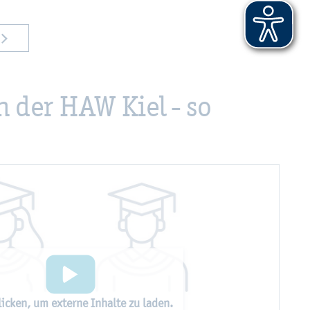
n der HAW Kiel - so
i­cken, um ex­ter­ne In­hal­te zu laden.