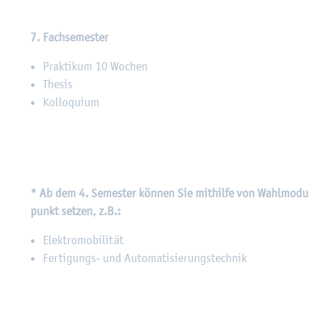
7. Fach­se­mes­ter
Prak­ti­kum 10 Wo­chen
The­sis
Kol­lo­qui­um
* Ab dem 4. Se­mes­ter kön­nen Sie mit­hil­fe von Wahl­mo­du
punkt set­zen, z.B.:
Elek­tro­mo­bi­li­tät
Fer­ti­gungs- und Au­to­ma­ti­sie­rungs­tech­nik