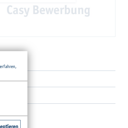
© V. Men­ni­cke
und auf­re­gen­den Aus­lands­auf­ent­hal­ten hat mich
 Kiel per­fekt auf den Be­rufs­ein­stieg als In­ge­nieur
ra­xis­be­zug hat mich immer wie­der be­geis­tert und
mals für die HAW ent­schie­den habe.“
ha­se En­er­gy
r­fah­ren,
e
zeptieren