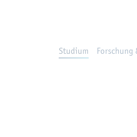
en
Zur Un­ter­na­vi­ga­ti­on sprin­gen
per­son_­se­arch
mo­ve­d_lo­ca­ti­on
Studium
Forschung 