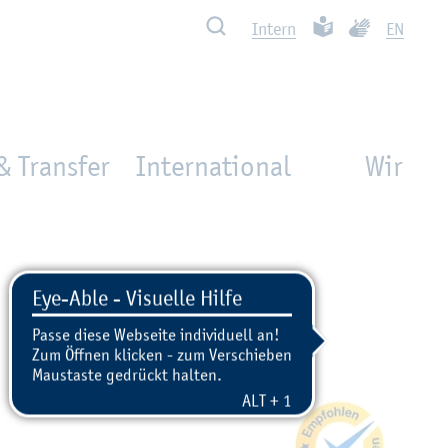
Such­ben
Leich­te Spra­che
Ge­bär­den­spra
In­tern
EN
& Transfer
International
Wir