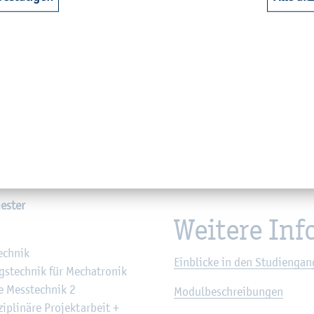
Fra­gen?
ti­ons­leh­re
ge­stütz­tes Phy­sik­la­bor
Stu­di­en­gangs­lei­tung: Prof.
o­nik­pro­jekt
tech­nik 2 für Me­cha­tro­nik
Noch un­ent­schlos­sen? Hier g
­tik 2
­le In­ter­dis­zi­pli­nä­re Lehre
Fit in Mathe? Hier geht’s zu u
In­fo­ma­te­ri­al an­for­dern
es­ter
Wei­te­re In­f
tech­nik
Ein­bli­cke in den Stu­di­en­gan
gs­tech­nik für Me­cha­tro­nik
­le Mess­tech­nik 2
Mo­dul­be­schrei­bun­gen
­zi­pli­nä­re Pro­jekt­ar­beit +