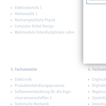
Elek­tro­tech­nik 1
Kon­struk­
Ma­the­ma­tik 1
Rech­ner­
Rech­ner­ge­stütz­te Phy­sik
Me­cha­tr
Com­pu­ter Aided De­sign
Elek­tro­
Wahl­mo­du­le In­ter­dis­zi­pli­nä­re Lehre
Ma­the­ma
Wahl­mo­du
3. Fach­se­mes­ter
4. Fach­se­m
Elek­tro­nik
Eng­lisch
Pro­dukt­ent­wick­lungs­pro­zes­se
Di­gi­tal­
Soft­ware­ent­wick­lung für die In­ge­
Re­ge­lun
nieur­wis­sen­schaf­ten 1
Spe­zi­el
Tech­ni­sche Me­cha­nik
In­ter­dis