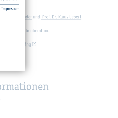
Im­pres­sum
 Dr. Tho­mas Rin­der
und
Prof. Dr. Klaus Le­bert
eht's zur Stu­di­en­be­ra­tung
n­se­rem Trai­ning
or­ma­tio­nen
g