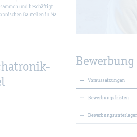
zu­sam­men und be­schäf­tigt
o­ni­schen Bau­tei­len in Ma­
Be­wer­bung
ha­tro­nik-
l
Voraussetzungen
Bewerbungsfristen
Bewerbungsunterlage