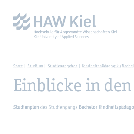
Zur Haupt­na­vi­ga­ti­on sprin­gen
Zum Haupt­in­halt sprin­g
Start
Stu­di­um
Stu­di­en­an­ge­bot
Kind­heits­päd­ago­gik (Ba­che­
Ein­bli­cke in den
Stu­di­en­plan
des Stu­di­en­gangs
Ba­che­lor Kind­heits­päd­ago