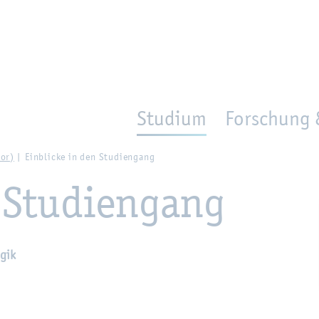
en
Zur Un­ter­na­vi­ga­ti­on sprin­gen
per­son_­se­arch
mo­ve­d_lo­ca­ti­on
Studium
Forschung 
lor)
Ein­bli­cke in den Stu­di­en­gang
 Stu­di­en­gang
­gik