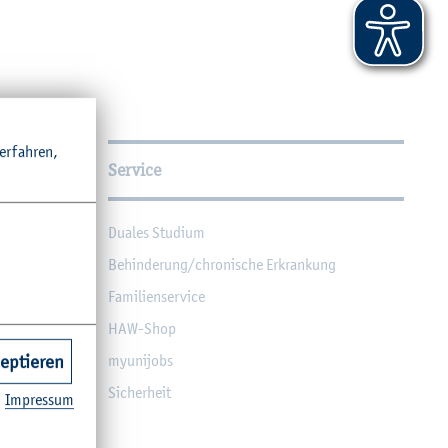
r­fah­ren,
Service
Dua­les Stu­di­um
Be­hin­de­rung/chro­ni­sche Er­kran­kung
Fa­mi­li­en­ser­vice
HAW-Shop
zeptieren
myu­ni­jobs
Si­cher­heit
Im­pres­sum