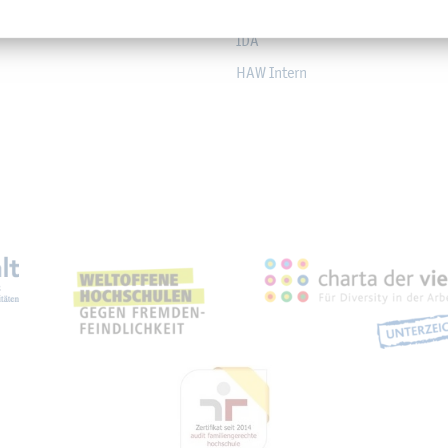
DF­NCloud
IDA
HAW In­tern
eich­nun­gen, Part­ner­schaf­