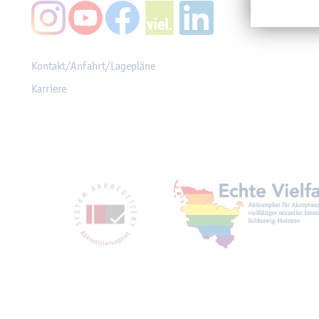
Kon­takt/An­fahrt/La­ge­plä­ne
Kar­rie­re
Mit­glied­schaf­ten, Aus­z