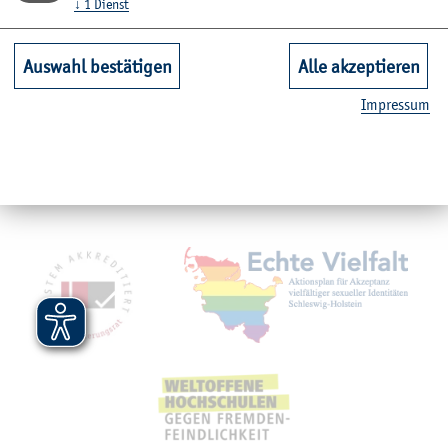
↓
1
Dienst
Unsere Fachbereiche
Auswahl bestätigen
Alle akzeptieren
Im­pres­sum
Quicklinks Studium
Service
Mit­glied­schaf­ten, Aus­zeich­nun­gen,