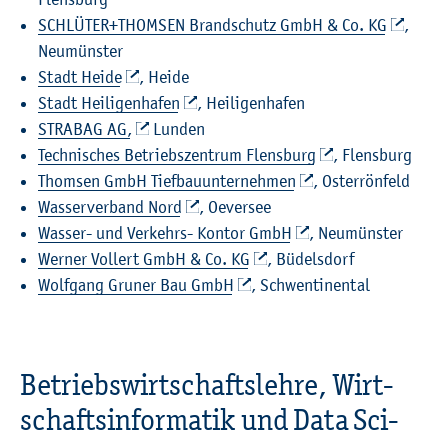
SCHLÜ­TER+THOM­SEN Brand­schutz GmbH & Co. KG
,
Neu­müns­ter
Stadt Heide
, Heide
Stadt Hei­li­gen­ha­fen
, Hei­li­gen­ha­fen
STRA­BAG AG,
Lun­den
Tech­ni­sches Be­triebs­zen­trum Flens­burg
, Flens­burg
Thom­sen GmbH Tief­bau­un­ter­neh­men
, Os­ter­rön­feld
Was­ser­ver­band Nord
, Oe­ver­see
Was­ser- und Ver­kehrs- Kon­tor GmbH
, Neu­müns­ter
Wer­ner Vol­lert GmbH & Co. KG
, Bü­dels­dorf
Wolf­gang Gru­ner Bau GmbH
, Schwen­ti­nen­tal
Be­triebs­wirt­schafts­leh­re, Wirt­
schafts­in­for­ma­tik und Data Sci­