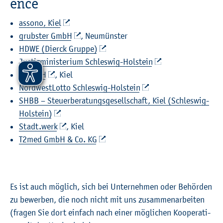
ence
as­so­no, Kiel
grubs­ter GmbH
, Neu­müns­ter
HDWE (Dierck Grup­pe)
Jus­tiz­mi­nis­te­ri­um Schles­wig-Hol­stein
NAH.​SH
, Kiel
Nord­west­Lot­to Schles­wig-Hol­stein
SHBB – Steu­er­be­ra­tungs­ge­sell­schaft, Kiel (Schles­wig-
Hol­stein)
Stadt.​werk
, Kiel
T2med GmbH & Co. KG
Es ist auch mög­lich, sich bei Un­ter­neh­men oder Be­hör­den
zu be­wer­ben, die noch nicht mit uns zu­sam­men­ar­bei­ten
(fra­gen Sie dort ein­fach nach einer mög­li­chen Ko­ope­ra­ti­