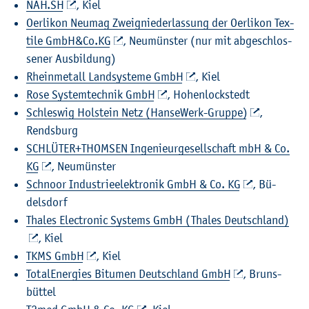
NAH.​SH
, Kiel
Oer­li­kon Neu­mag Zweig­nie­der­las­sung der Oer­li­kon Tex­
ti­le GmbH&Co.​KG
, Neu­müns­ter (nur mit ab­ge­schlos­
se­ner Aus­bil­dung)
Rhein­me­tall Land­sys­te­me GmbH
, Kiel
Rose Sys­tem­tech­nik GmbH
, Ho­hen­lockstedt
Schles­wig Hol­stein Netz (Han­se­Werk-Grup­pe)
,
Rends­burg
SCHLÜ­TER+THOM­SEN In­ge­nieur­ge­sell­schaft mbH & Co.
KG
, Neu­müns­ter
Schno­or In­dus­trie­elek­tro­nik GmbH & Co. KG
, Bü­
dels­dorf
Tha­les Elec­tro­nic Sys­tems GmbH (Tha­les Deutsch­land)
, Kiel
TKMS GmbH
, Kiel
To­tal­En­er­gies Bi­tu­men Deutsch­land GmbH
, Bruns­
büt­tel