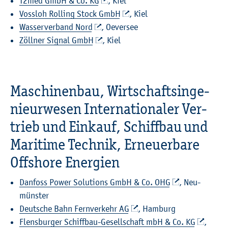
T2med GmbH & Co. KG
, Kiel
Voss­loh Rol­ling Stock GmbH
, Kiel
Was­ser­ver­band Nord
, Oe­ver­see
Zöll­ner Si­gnal GmbH
, Kiel
Ma­schi­nen­bau, Wirt­schafts­in­ge­
nieur­we­sen In­ter­na­tio­na­ler Ver­
trieb und Ein­kauf, Schiff­bau und
Ma­ri­ti­me Tech­nik, Er­neu­er­ba­re
Off­shore En­er­gi­en
Dan­fo­ss Power So­lu­ti­ons GmbH & Co. OHG
, Neu­
müns­ter
Deut­sche Bahn Fern­ver­kehr AG
, Ham­burg
Flens­bur­ger Schiff­bau-Ge­sell­schaft mbH & Co. KG
,