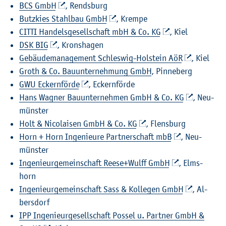
BCS GmbH
, Rends­burg
Butz­kies Stahl­bau GmbH
, Krem­pe
CITTI Han­dels­ge­sell­schaft mbH & Co. KG
, Kiel
DSK BIG
, Krons­ha­gen
Ge­bäu­de­ma­nage­ment Schles­wig-Hol­stein AöR
, Kiel
Groth & Co. Bau­un­ter­neh­mung GmbH
, Pin­ne­berg
GWU Eckern­för­de
, Eckern­för­de
Hans Wag­ner Bau­un­ter­neh­men GmbH & Co. KG
, Neu­
müns­ter
Holt & Ni­co­la­i­sen GmbH & Co. KG
, Flens­burg
Horn + Horn In­ge­nieu­re Part­ner­schaft mbB
, Neu­
müns­ter
In­ge­nieur­ge­mein­schaft Reese+Wulff GmbH
, Elms­
horn
In­ge­nieur­ge­mein­schaft Sass & Kol­le­gen GmbH
, Al­
bers­dorf
IPP In­ge­nieur­ge­sell­schaft Pos­sel u. Part­ner GmbH &