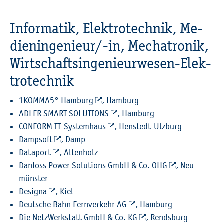
In­for­ma­tik, Elek­tro­tech­nik, Me­
di­en­in­ge­nieur/-in, Me­cha­tro­nik,
Wirt­schafts­in­ge­nieur­we­sen-Elek­
tro­tech­nik
1KOM­MA5° Ham­burg
, Ham­burg
ADLER SMART SO­LU­TI­ONS
, Ham­burg
CON­FORM IT-Sys­tem­haus
, Henstedt-Ulz­burg
Damp­soft
, Damp
Da­ta­port
, Al­ten­holz
Dan­fo­ss Power So­lu­ti­ons GmbH & Co. OHG
, Neu­
müns­ter
De­si­gna
, Kiel
Deut­sche Bahn Fern­ver­kehr AG
, Ham­burg
Die Netz­Werk­statt GmbH & Co. KG
, Rends­burg