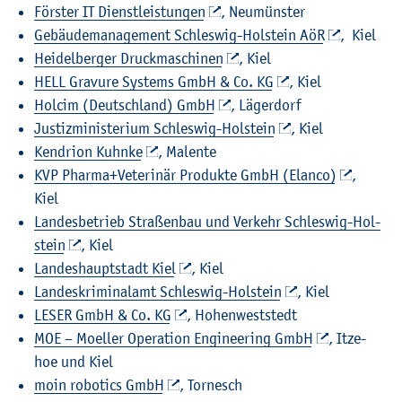
Förs­ter IT Dienst­leis­tun­gen
, Neu­müns­ter
Ge­bäu­de­ma­nage­ment Schles­wig-Hol­stein AöR
, Kiel
Hei­del­ber­ger Druck­ma­schi­nen
, Kiel
HELL Gra­vu­re Sys­tems GmbH & Co. KG
, Kiel
Holcim (Deutsch­land) GmbH
, Lä­ger­dorf
Jus­tiz­mi­nis­te­ri­um Schles­wig-Hol­stein
, Kiel
Ken­dri­on Kuhn­ke
, Ma­len­te
KVP Phar­ma+Ve­te­ri­när Pro­duk­te GmbH (Elan­co)
,
Kiel
Lan­des­be­trieb Stra­ßen­bau und Ver­kehr Schles­wig-Hol­
stein
, Kiel
Lan­des­haupt­stadt Kiel
, Kiel
Lan­des­kri­mi­nal­amt Schles­wig-Hol­stein
, Kiel
LESER GmbH & Co. KG
, Ho­hen­west­stedt
MOE – Mo­el­ler Ope­ra­ti­on En­gi­nee­ring GmbH
, It­ze­
hoe und Kiel
moin ro­bo­tics GmbH
, Tor­nesch