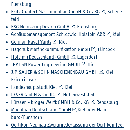
Flens­burg
Fritz Gra­dert Ma­schi­nen­bau GmbH & Co. KG
, Sche­ne­
feld
FSG No­bis­krug De­sign GmbH
, Flens­burg
Ge­bäu­de­ma­nage­ment Schles­wig-Hol­stein AöR
, Kiel
Ger­man Naval Yards
, Kiel
Ha­genuk Ma­ri­ne­kom­mu­ni­ka­ti­on GmbH
, Flint­bek
Holcim (Deutsch­land) GmbH
, Lä­ger­dorf
IPP ESN Power En­gi­nee­ring GMBH
, Kiel
J.P. SAUER & SOHN MA­SCHI­NEN­BAU GMBH
, Kiel
Fried­rich­sort
Lan­des­haupt­stadt Kiel
, Kiel
LESER GmbH & Co. KG
, Ho­hen­west­stedt
Lürs­sen - Krö­ger Werft GMBH & Co. KG
, Rends­burg
Muehl­han Deutsch­land GmbH
,
Kiel oder Ham­
burg/Elms­horn
Oer­li­kon Neu­mag Zweig­nie­der­las­sung der Oer­li­kon Tex­