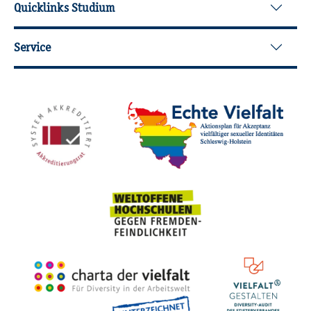
Quicklinks Studium
Service
Mit­glied­schaf­ten, Aus­zeich­nun­gen,