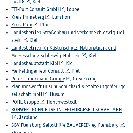
Co. KG
, Kiel
ITT-Port Con­sult GmbH
, Laboe
Kreis Pin­ne­berg
, Elms­horn
Kreis Plön
, Plön
Lan­des­be­trieb Stra­ßen­bau und Ver­kehr Schles­wig-Hol­
stein
, Kiel
Lan­des­be­trieb für Küs­ten­schutz, Na­tio­nal­park und
Mee­res­schutz Schles­wig-Hol­stein
, Kiel
Lan­des­haupt­stadt Kiel
, Kiel
Mer­kel In­ge­nieur Con­sult
, Kiel
Peter Glin­de­mann Grup­pe
, Gre­ven­krug
Pla­nungs­werft Husum Schu­chard & Stol­te In­ge­nieur­ge­
sell­schaft mbH
, Husum
POHL Grup­pe
, Ho­hen­westedt
ROH­WER IN­GE­NIEU­RE IN­GE­NIEUR­GE­SELL­SCHAFT MBH
, Jarplund
SBV Flens­burg Selbst­hil­fe BAU­VER­EIN eg Flens­burg
,
Flens­burg