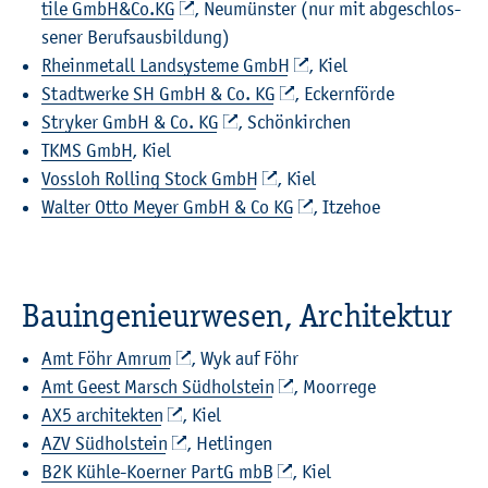
ti­le GmbH&Co.​KG
, Neu­müns­ter (nur mit ab­ge­schlos­
se­ner Be­rufs­aus­bil­dung)
Rhein­me­tall Land­sys­te­me GmbH
, Kiel
Stadt­wer­ke SH GmbH & Co. KG
, Eckern­för­de
Stry­ker GmbH & Co. KG
, Schön­kir­chen
TKMS GmbH
, Kiel
Voss­loh Rol­ling Stock GmbH
, Kiel
Wal­ter Otto Meyer GmbH & Co KG
, It­ze­hoe
Bau­in­ge­nieur­we­sen, Ar­chi­tek­tur
Amt Föhr Amrum
, Wyk auf Föhr
Amt Geest Marsch Süd­hol­stein
, Moor­re­ge
AX5 ar­chi­tek­ten
, Kiel
AZV Süd­hol­stein
, Het­lin­gen
B2K Kühle-Ko­er­ner PartG mbB
, Kiel