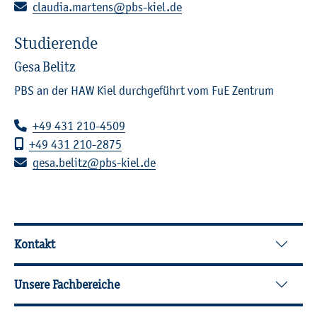
E-Mail:
clau­dia.​martens@​pbs-​kiel.​de
Stu­die­ren­de
Gesa Be­litz
PBS an der HAW Kiel durch­ge­führt vom FuE Zen­trum
Te­le­fon:
+49 431 210-4509
Mo­bil­te­le­fon:
+49 431 210-2875
E-Mail:
gesa.​belitz@​pbs-​kiel.​de
Wei­ter­füh­ren­de In­for­ma­tio­nen
Kontakt
Unsere Fachbereiche