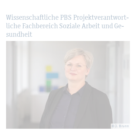
Wis­sen­schaft­li­che PBS Pro­jekt­ver­ant­wort­
li­che Fach­be­reich So­zia­le Ar­beit und Ge­
sund­heit
© J. Brunn