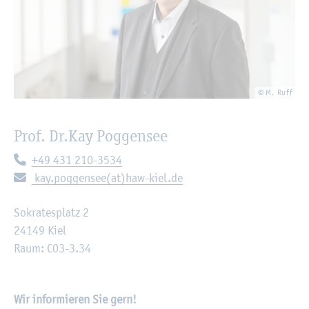
© M. Ruff
Prof. Dr.
Kay Pog­gen­see
Te­le­fon:
+49 431 210-3534
E-Mail:
kay.​poggensee(at)haw-kiel.de
So­kra­tes­platz 2
24149 Kiel
Raum: C03-3.34
Wir in­for­mie­ren Sie gern!