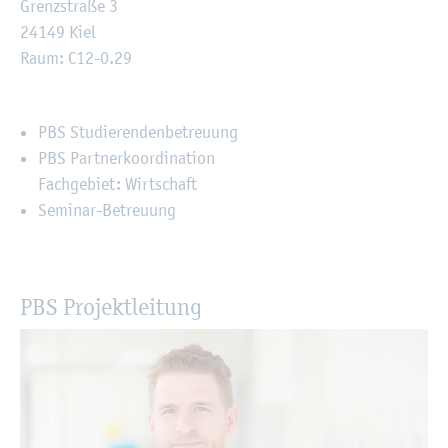
Grenz­stra­ße 3
24149 Kiel
Raum: C12-0.29
PBS Stu­die­ren­den­be­treu­ung
PBS Part­ner­ko­or­di­na­ti­on
Fach­ge­biet: Wirt­schaft
Se­mi­nar-Be­treu­ung
PBS Pro­jekt­lei­tung