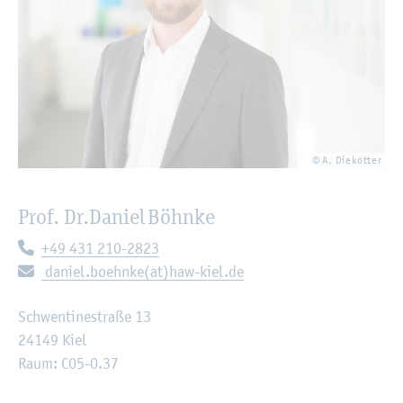
© A. Die­köt­ter
Prof. Dr.
Da­ni­el Böhn­ke
Te­le­fon:
+49 431 210-2823
E-Mail:
da­ni­el.bo­ehn­ke(at)haw-kiel.de
Schwen­tin­e­stra­ße 13
24149 Kiel
Raum: C05-0.37