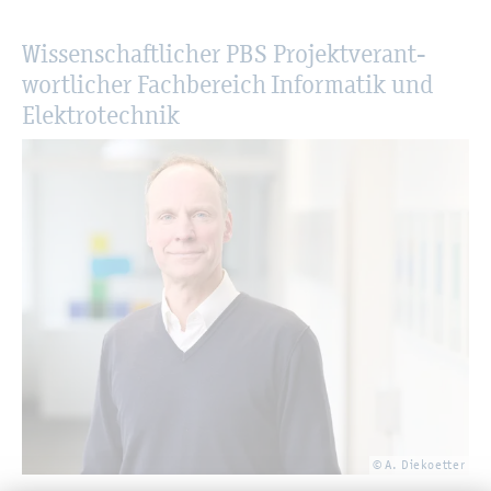
Wis­sen­schaft­li­cher PBS Pro­jekt­ver­ant­
wort­li­cher Fach­be­reich In­for­ma­tik und
Elek­tro­tech­nik
© A. Die­ko­et­ter