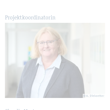
Pro­jekt­ko­or­di­na­to­rin
© A. Die­ko­et­ter