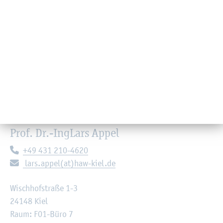
© A. Die­köt­ter
Prof. Dr.-Ing
Lars Appel
Te­le­fon:
+49 431 210-4620
E-Mail:
lars.​appel(at)haw-kiel.de
Wisch­hof­stra­ße 1-3
24148 Kiel
Raum: F01-Büro 7