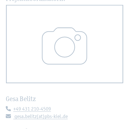
Gesa Be­litz
Te­le­fon:
+49 431 210-4509
E-Mail:
gesa.​belitz(at)pbs-kiel.de