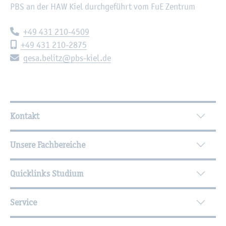
PBS an der HAW Kiel durch­ge­führt vom FuE Zen­trum
Te­le­fon:
+49 431 210-4509
Mo­bil­te­le­fon:
+49 431 210-2875
E-Mail:
gesa.​belitz@​pbs-​kiel.​de
Wei­ter­füh­ren­de In­for­ma­tio­nen
Kontakt
Unsere Fachbereiche
Quicklinks Studium
Service