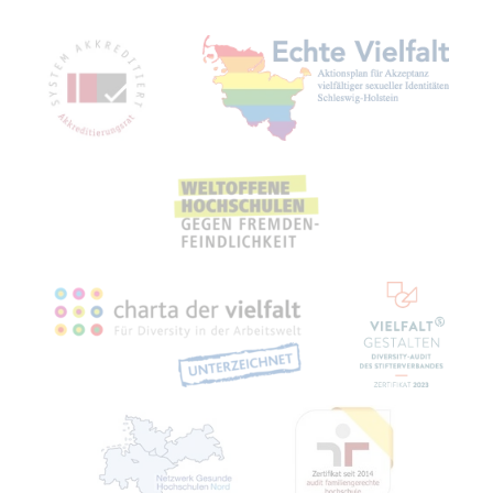
Mit­glied­schaf­ten, Aus­zeich­nun­gen,