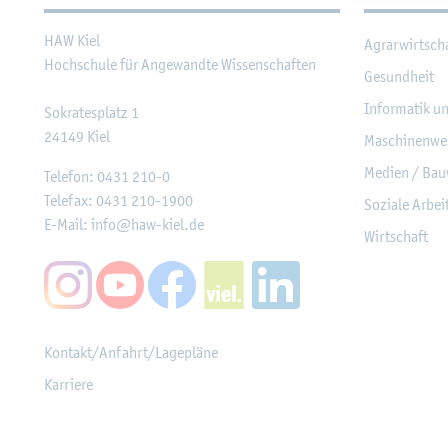
HAW Kiel
Agrar­wirt­sch
Hoch­schu­le für An­ge­wand­te Wis­sen­schaf­ten
Ge­sund­heit
In­for­ma­tik u
So­kra­tes­platz 1
24149
Kiel
Ma­schi­nen­we
Me­di­en / Bau
Te­le­fon:
0431 210-0
Te­le­fax:
0431 210-1900
So­zia­le Ar­be
E-Mail:
info@​haw-​kiel.​de
Wirt­schaft
Kon­takt/An­fahrt/La­ge­plä­ne
Kar­rie­re