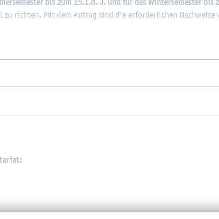
mer­se­mes­ter bis zum 15.1.d. J. und für das Win­ter­se­mes­ter bis
el zu rich­ten. Mit dem An­trag sind die er­for­der­li­chen Nach­wei­se v
ta­ri­at: