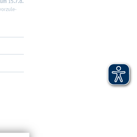
 zum 15.7.d.
or­zu­le­