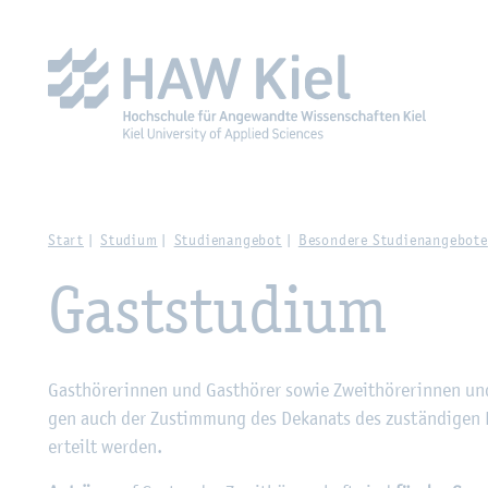
Zur Haupt­na­vi­ga­ti­on sprin­gen
Zum Haupt­in­halt sprin­g
Start
Stu­di­um
Stu­di­en­an­ge­bot
Be­son­de­re Stu­di­en­an­ge­bo­te
Gast­stu­di­um
Gast­hö­re­rin­nen und Gast­hö­rer sowie Zweit­hö­re­rin­nen und
gen auch der Zu­stim­mung des De­ka­nats des zu­stän­di­gen F
er­teilt wer­den.