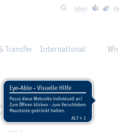
Such­ben
Leich­te Spra­che
Ge­bär­den­spra
In­tern
EN
& Transfer
International
Wir
­stal­tun­
Hoch­schu­le