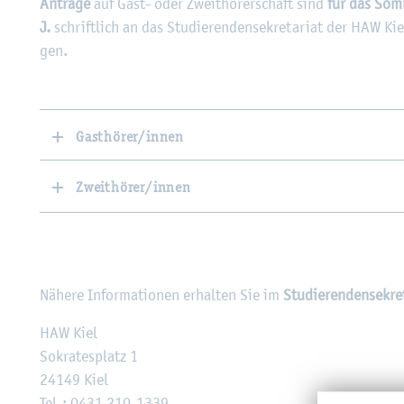
An­trä­ge
auf Gast- oder Zweit­hö­rer­schaft sind
für das Som­
J.
schrift­lich an das Stu­die­ren­den­se­kre­ta­ri­at der HAW Ki
gen.
Gasthörer/innen
Zweithörer/innen
Nä­he­re In­for­ma­tio­nen er­hal­ten Sie im
Stu­die­ren­den­se­kre­
HAW Kiel
So­kra­tes­platz 1
24149 Kiel
Tel.: 0431 210-1339