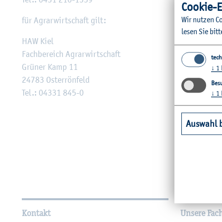
Coo­kie-E
Wir nut­zen Co
für Agrar­wirt­schaft gilt:
lesen Sie bitt
HAW Kiel
Fach­be­reich Agrar­wirt­schaft
tech
Grü­ner Kamp 11
↓
1
24783 Os­ter­rön­feld
Besu
Tel.: 04331 845-0
↓
1
Auswahl 
Wei­ter­füh­ren­de In­for­ma
Kontakt
Unsere Fac