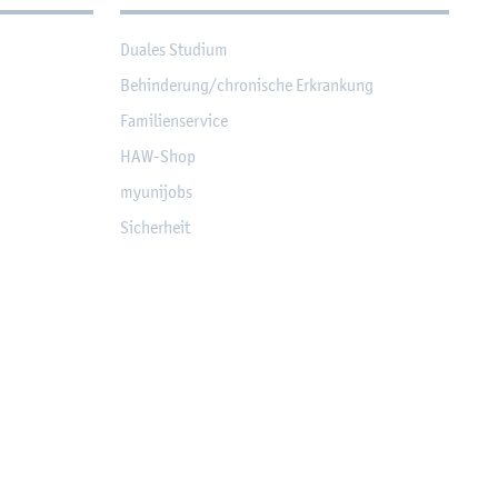
Dua­les Stu­di­um
Be­hin­de­rung/chro­ni­sche Er­kran­kung
Fa­mi­li­en­ser­vice
HAW-Shop
myu­ni­jobs
Si­cher­heit