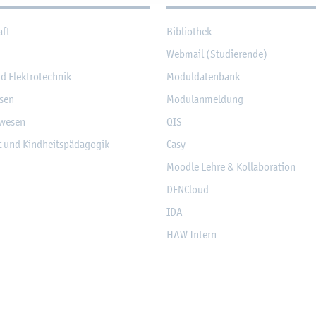
aft
Bi­blio­thek
Web­mail (Stu­die­ren­de)
nd Elek­tro­tech­nik
Mo­dul­da­ten­bank
­sen
Mo­du­l­an­mel­dung
­we­sen
QIS
it und Kind­heits­päd­ago­gik
Casy
Mood­le Lehre & Kol­la­bo­ra­ti­on
DF­NCloud
IDA
HAW In­tern