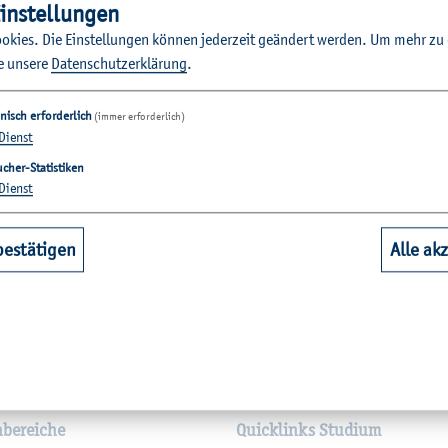
in­stel­lun­gen
o­kies. Die Ein­stel­lun­gen kön­nen je­der­zeit ge­än­dert wer­den.
Um mehr zu e
e un­se­re
Da­ten­schut­z­er­klä­rung
.
nisch erforderlich
(immer erforderlich)
Dienst
cher-Statistiken
Dienst
bestätigen
Alle ak
­tio­nen
hbereiche
Quicklinks Studium