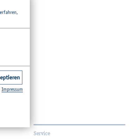
r­fah­ren,
zeptieren
Im­pres­sum
Service