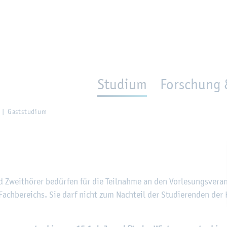
en
Zur Un­ter­na­vi­ga­ti­on sprin­gen
per­son_­se­arch
mo­ve­d_lo­ca­ti­on
Studium
Forschung 
Gast­stu­di­um
 Zweit­hö­rer be­dür­fen für die Teil­nah­me an den Vor­le­sungs­ver­an
ach­be­reichs. Sie darf nicht zum Nach­teil der Stu­die­ren­den der 