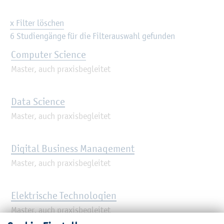
x Filter löschen
6 Stu­di­en­gän­ge für die Fil­ter­aus­wahl ge­fun­den
Com­pu­ter Sci­ence
Mas­ter, auch pra­xis­be­glei­tet
Data Sci­ence
Mas­ter, auch pra­xis­be­glei­tet
Di­gi­tal Busi­ness Ma­nage­ment
Mas­ter, auch pra­xis­be­glei­tet
Elek­tri­sche Tech­no­lo­gi­en
Mas­ter, auch pra­xis­be­glei­tet