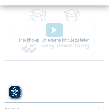
Hier kli­cken, um ex­ter­ne In­hal­te zu laden.
Wei­ter­füh­ren­de In­for­ma­tio­nen