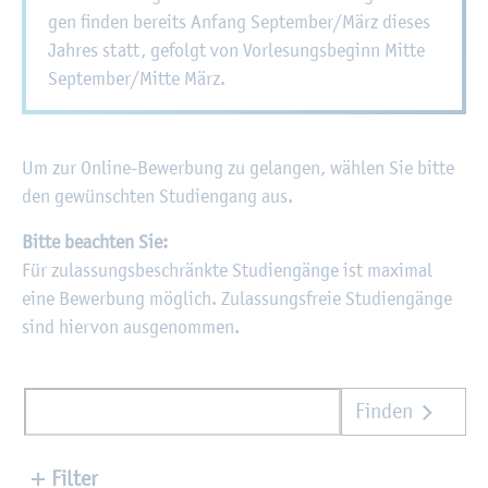
gen fin­den be­reits An­fang Sep­tem­ber/März die­ses
Jah­res statt, ge­folgt von Vor­le­sungs­be­ginn Mitte
Sep­tem­ber/Mitte März.
Um zur On­line-Be­wer­bung zu ge­lan­gen, wäh­len Sie bitte
den ge­wünsch­ten Stu­di­en­gang aus.
Bitte be­ach­ten Sie:
Für zu­las­sungs­be­schränk­te Stu­di­en­gän­ge ist ma­xi­mal
eine Be­wer­bung mög­lich. Zu­las­sungs­freie Stu­di­en­gän­ge
sind hier­von aus­ge­nom­men.
Finden
Filter