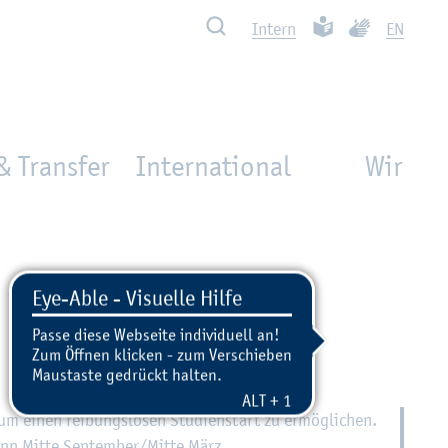
Such­ben
Leich­te Spra­che
Ge­bär­den­spra
In­tern
EN
& Transfer
International
Wir
 um einen rei­bungs­lo­sen Stu­di­en­start zu er­mög­li­chen.
­ginn Mitte Sep­tem­ber/Mitte März.