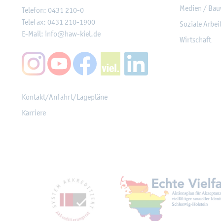
Me­di­en / Bau
Te­le­fon:
0431 210-0
Te­le­fax:
0431 210-1900
So­zia­le Ar­be
E-Mail:
info@​haw-​kiel.​de
Wirt­schaft
Kon­takt/An­fahrt/La­ge­plä­ne
Kar­rie­re
Mit­glied­schaf­ten, Aus­z