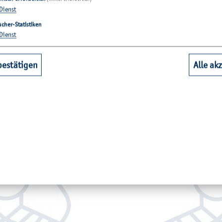
Dienst
cher-Statistiken
Dienst
el - so geht's
bestätigen
Alle ak