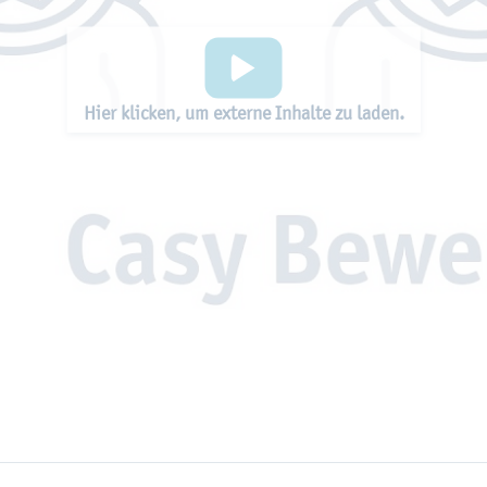
Hier kli­cken, um ex­ter­ne In­hal­te zu laden.