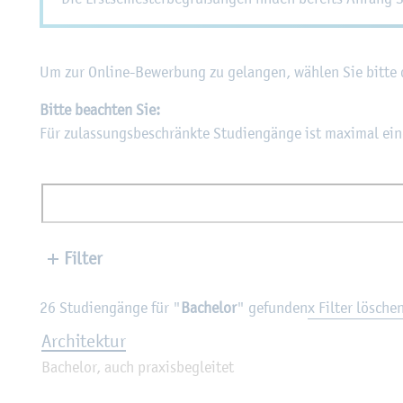
Um zur On­line-Be­wer­bung zu ge­lan­gen, wäh­len Sie bitte 
Bitte be­ach­ten Sie:
Für zu­las­sungs­be­schränk­te Stu­di­en­gän­ge ist ma­xi­mal e
Filter
26 Stu­di­en­gän­ge für "
Ba­che­lor
" ge­fun­den
x Filter lösche
Ar­chi­tek­tur
Ba­che­lor, auch pra­xis­be­glei­tet