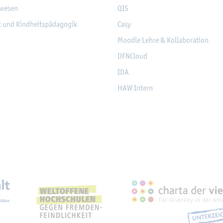
­we­sen
QIS
it und Kind­heits­päd­ago­gik
Casy
Mood­le Lehre & Kol­la­bo­ra­ti­on
DF­NCloud
IDA
HAW In­tern
eich­nun­gen, Part­ner­schaf­