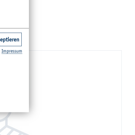
zeptieren
Im­pres­sum