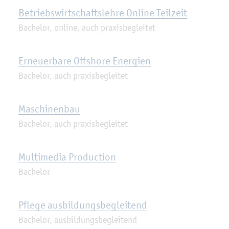
Be­triebs­wirt­schafts­leh­re On­line Teil­zeit
Ba­che­lor, on­line, auch pra­xis­be­glei­tet
Er­neu­er­ba­re Off­shore En­er­gi­en
Ba­che­lor, auch pra­xis­be­glei­tet
Ma­schi­nen­bau
Ba­che­lor, auch pra­xis­be­glei­tet
Mul­ti­me­dia Pro­duc­tion
Ba­che­lor
Pfle­ge aus­bil­dungs­be­glei­tend
Ba­che­lor, aus­bil­dungs­be­glei­tend