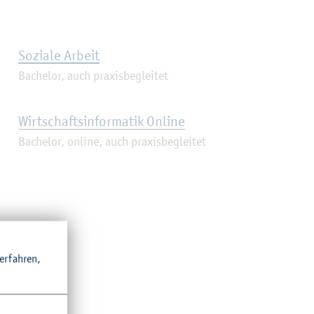
So­zia­le Ar­beit
Ba­che­lor, auch pra­xis­be­glei­tet
Wirt­schafts­in­for­ma­tik On­line
Ba­che­lor, on­line, auch pra­xis­be­glei­tet
r­fah­ren,