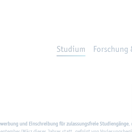
en
Zur Un­ter­na­vi­ga­ti­on sprin­gen
per­son_­se­arch
mo­ve­d_lo­ca­ti­on
Studium
Forschung 
Be­wer­bung und Ein­schrei­bung für zu­las­sungs­freie Stu­di­en­gän­ge
,
g Sep­tem­ber/März die­ses Jah­res statt, ge­folgt von Vor­le­sungs­be