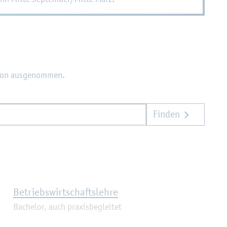
r­von aus­ge­nom­men.
Finden
Be­triebs­wirt­schafts­leh­re
Ba­che­lor, auch pra­xis­be­glei­tet