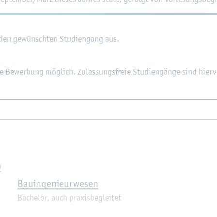
den ge­wünsch­ten Stu­di­en­gang aus.
ine Be­wer­bung mög­lich. Zu­las­sungs­freie Stu­di­en­gän­ge sind hie
n
Bau­in­ge­nieur­we­sen
Ba­che­lor, auch pra­xis­be­glei­tet