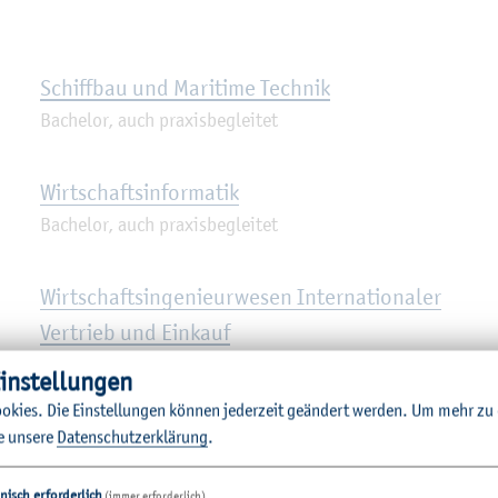
Schiff­bau und Ma­ri­ti­me Tech­nik
Ba­che­lor, auch pra­xis­be­glei­tet
Wirt­schafts­in­for­ma­tik
Ba­che­lor, auch pra­xis­be­glei­tet
Wirt­schafts­in­ge­nieur­we­sen In­ter­na­tio­na­ler
Ver­trieb und Ein­kauf
Ba­che­lor, auch pra­xis­be­glei­tet
in­stel­lun­gen
o­kies. Die Ein­stel­lun­gen kön­nen je­der­zeit ge­än­dert wer­den.
Um mehr zu e
e un­se­re
Da­ten­schut­z­er­klä­rung
.
nisch erforderlich
(immer erforderlich)