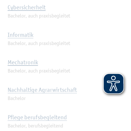
Cy­ber­si­cher­heit
Ba­che­lor, auch pra­xis­be­glei­tet
In­for­ma­tik
Ba­che­lor, auch pra­xis­be­glei­tet
Me­cha­tro­nik
Ba­che­lor, auch pra­xis­be­glei­tet
Nach­hal­ti­ge Agrar­wirt­schaft
Ba­che­lor
Pfle­ge be­rufs­be­glei­tend
Ba­che­lor, be­rufs­be­glei­tend