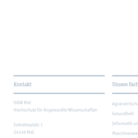
Wei­ter­füh­ren­de In­for­ma
Kontakt
Unsere Fac
HAW Kiel
Agrar­wirt­sch
Hoch­schu­le für An­ge­wand­te Wis­sen­schaf­ten
Ge­sund­heit
In­for­ma­tik u
So­kra­tes­platz 1
24149
Kiel
Ma­schi­nen­we