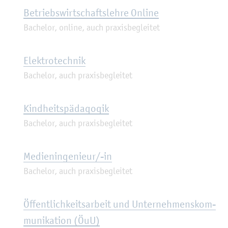
Be­triebs­wirt­schafts­leh­re On­line
Ba­che­lor, on­line, auch pra­xis­be­glei­tet
Elek­tro­tech­nik
Ba­che­lor, auch pra­xis­be­glei­tet
Kind­heits­päd­ago­gik
Ba­che­lor, auch pra­xis­be­glei­tet
Me­di­en­in­ge­nieur/-in
Ba­che­lor, auch pra­xis­be­glei­tet
Öf­fent­lich­keits­ar­beit und Un­ter­neh­mens­kom­
mu­ni­ka­ti­on (ÖuU)