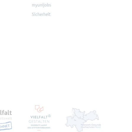
myu­ni­jobs
Si­cher­heit
ten