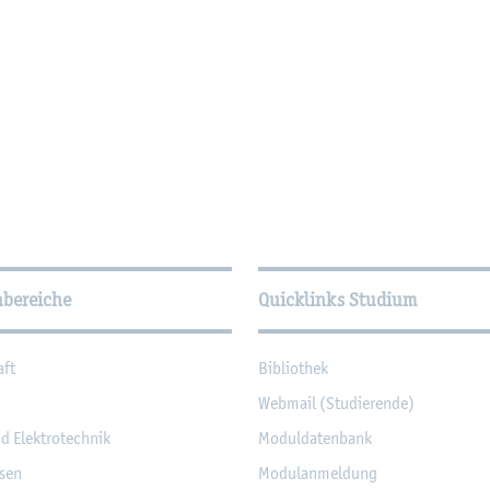
­tio­nen
hbereiche
Quicklinks Studium
aft
Bi­blio­thek
Web­mail (Stu­die­ren­de)
nd Elek­tro­tech­nik
Mo­dul­da­ten­bank
­sen
Mo­du­l­an­mel­dung