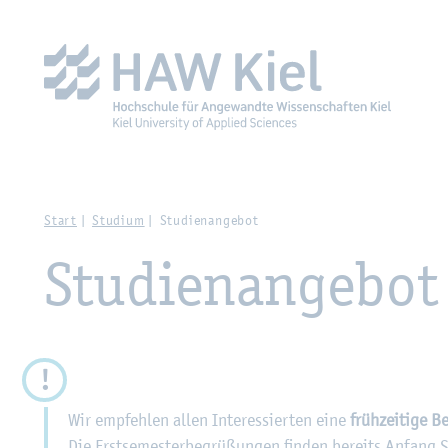
Zur Haupt­na­vi­ga­ti­on sprin­gen
Zum Haupt­in­halt sprin­g
Start
Stu­di­um
Stu­di­en­an­ge­bot
Stu­di­en­an­ge­bot
Wir emp­feh­len allen In­ter­es­sier­ten eine
früh­zei­ti­ge 
Die Erst­se­mes­ter­be­grü­ßun­gen fin­den be­reits An­fan