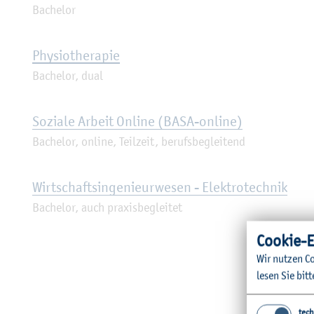
Ba­che­lor
Phy­sio­the­ra­pie
Ba­che­lor, dual
So­zia­le Ar­beit On­line (BASA-on­line)
Ba­che­lor, on­line, Teil­zeit, be­rufs­be­glei­tend
Wirt­schafts­in­ge­nieur­we­sen - Elek­tro­tech­nik
Ba­che­lor, auch pra­xis­be­glei­tet
Coo­kie-E
Wir nut­zen Co
lesen Sie bitt
tech