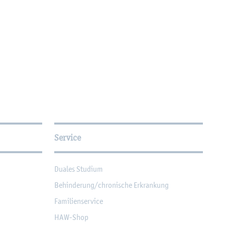
Service
Dua­les Stu­di­um
Be­hin­de­rung/chro­ni­sche Er­kran­kung
Fa­mi­li­en­ser­vice
HAW-Shop