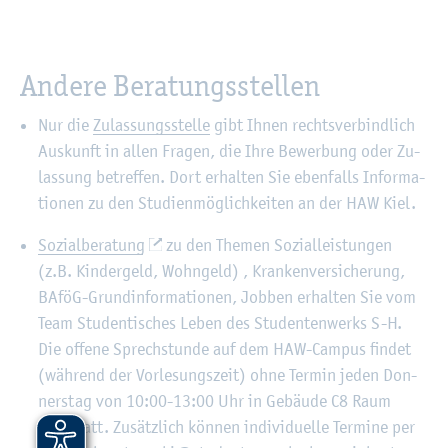
An­de­re Be­ra­tungs­stel­len
Nur die
Zu­las­sungs­stel­le
gibt Ihnen rechts­ver­bind­lich
Aus­kunft in allen Fra­gen, die Ihre Be­wer­bung oder Zu­
las­sung be­tref­fen. Dort er­hal­ten Sie eben­falls In­for­ma­
tio­nen zu den Stu­di­en­mög­lich­kei­ten an der HAW Kiel.
So­zi­al­be­ra­tung
zu den The­men So­zi­al­leis­tun­gen
(z.B. Kin­der­geld, Wohn­geld) , Kran­ken­ver­si­che­rung,
BAföG-Grund­in­for­ma­tio­nen, Job­ben er­hal­ten Sie vom
Team Stu­den­ti­sches Leben des Stu­den­ten­werks S-H.
Die of­fe­ne Sprech­stun­de auf dem HAW-Cam­pus fin­det
(wäh­rend der Vor­le­sungs­zeit) ohne Ter­min jeden Don­
ners­tag von 10:00-13:00 Uhr in Ge­bäu­de C8 Raum
106 statt. Zu­sätz­lich kön­nen in­di­vi­du­el­le Ter­mi­ne per