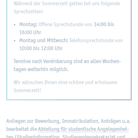
Wäh­rend der Som­mer­zeit gel­ten bei uns fol­gen­de
Sprech­zei­ten:
Mon­tag:
Of­fe­ne Sprech­stun­de von
14:00 bis
16:00 Uhr
Mon­tag und Mitt­woch:
Te­le­fon­sprech­stun­de von
10:00 bis 12:00 Uhr
Ter­mi­ne nach Ver­ein­ba­rung sind an allen Wo­chen­
ta­gen wei­ter­hin mög­lich.
Wir wün­schen Ihnen eine schö­ne und er­hol­sa­me
Som­mer­zeit!
An­lie­gen zur Be­wer­bung, Im­ma­tri­ku­la­ti­on, An­trä­gen u.a.
be­ar­bei­tet die
Ab­tei­lung für stu­den­ti­sche An­ge­le­gen­hei­
ten
(Stu­di­en­in­for­ma­ti­on, Stu­die­ren­den­se­kre­ta­ri­at und