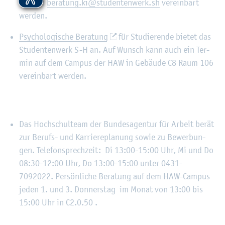
Mail an
be­ra­tung.​ki@​stu​dent​enwe​rk.​sh
ver­ein­bart
wer­den.
Psy­cho­lo­gi­sche Be­ra­tung
für Stu­die­ren­de bie­tet das
Stu­den­ten­werk S-H an. Auf Wunsch kann auch ein Ter­
min auf dem Cam­pus der HAW in Ge­bäu­de C8 Raum 106
ver­ein­bart wer­den.
Das Hoch­schul­team der Bun­des­agen­tur für Ar­beit berät
zur Be­rufs- und Kar­rie­re­pla­nung sowie zu Be­wer­bun­
gen. Te­le­fon­sprech­zeit: Di 13:00-15:00 Uhr, Mi und Do
08:30-12:00 Uhr, Do 13:00-15:00 unter 0431-
7092022. Per­sön­li­che Be­ra­tung auf dem HAW-Cam­pus
jeden 1. und 3. Don­ners­tag im Monat von 13:00 bis
15:00 Uhr in C2.0.50 .