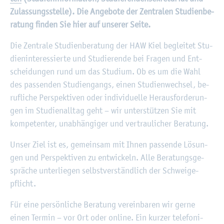
Zu­las­sungs­stel­le). Die An­ge­bo­te der Zen­tra­len Stu­di­en­be­
ra­tung fin­den Sie hier auf un­se­rer Seite.
Die Zen­tra­le Stu­di­en­be­ra­tung der HAW Kiel be­glei­tet Stu­
di­en­in­ter­es­sier­te und Stu­die­ren­de bei Fra­gen und Ent­
schei­dun­gen rund um das Stu­di­um. Ob es um die Wahl
des pas­sen­den Stu­di­en­gangs, einen Stu­di­en­wech­sel, be­
ruf­li­che Per­spek­ti­ven oder in­di­vi­du­el­le Her­aus­for­de­run­
gen im Stu­di­en­all­tag geht – wir un­ter­stüt­zen Sie mit
kom­pe­ten­ter, un­ab­hän­gi­ger und ver­trau­li­cher Be­ra­tung.
Unser Ziel ist es, ge­mein­sam mit Ihnen pas­sen­de Lö­sun­
gen und Per­spek­ti­ven zu ent­wi­ckeln. Alle Be­ra­tungs­ge­
sprä­che un­ter­lie­gen selbst­ver­ständ­lich der Schwei­ge­
pflicht.
Für eine per­sön­li­che Be­ra­tung ver­ein­ba­ren wir gerne
einen Ter­min – vor Ort oder on­line. Ein kur­zer te­le­fo­ni­