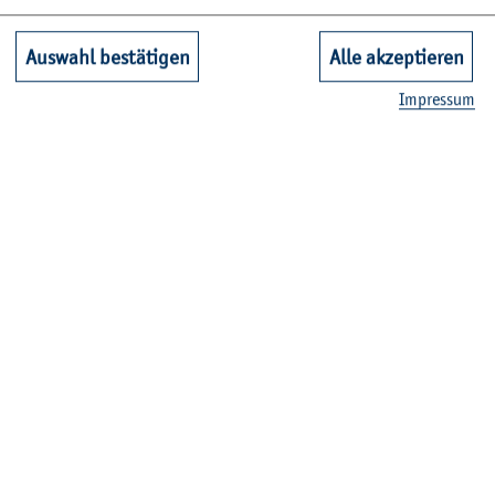
Auswahl bestätigen
Alle akzeptieren
Im­pres­sum
© J. Brunn
Ma­ri­na Ma­ku­rath
Stu­di­en­be­ra­tung, Schwer­punkt Stu­die­ren mit Be­hin­de­
rung