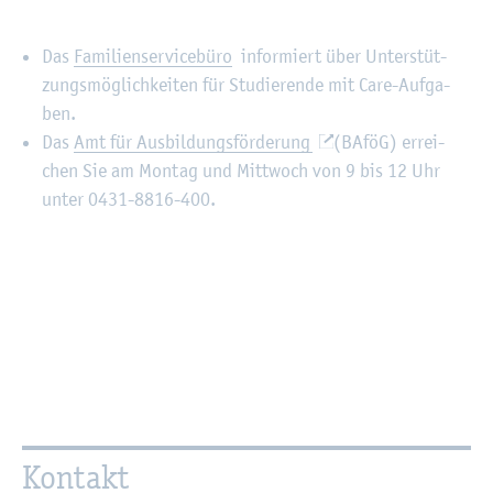
Das
Fa­mi­li­en­ser­vice­bü­ro
in­for­miert über Un­ter­stüt­
zungs­mög­lich­kei­ten für Stu­die­ren­de mit Care-Auf­ga­
ben.
Das
Amt für Aus­bil­dungs­för­de­rung
(BAföG) er­rei­
chen Sie am Mon­tag und Mitt­woch von 9 bis 12 Uhr
unter 0431-8816-400.
Kon­takt