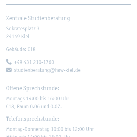
Zen­tra­le Stu­di­en­be­ra­tung
So­kra­tes­platz 3
24149
Kiel
Ge­bäu­de: C18
Te­le­fon:
+49 431 210-1760
E-Mail:
stu­di­en­be­ra­tung@​haw-​kiel.​de
Of­fe­ne Sprech­stun­de:
Mon­tags 14:00 bis 16:00 Uhr
C18, Raum 0.06 und 0.07.
Te­le­fon­sprech­stun­de:
Mon­tag-Don­ners­tag 10­:00 bis 12:00 Uhr