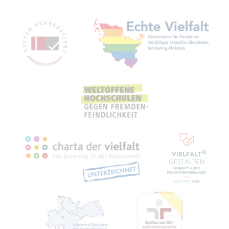
Mit­glied­schaf­ten, Aus­zeich­nun­gen,