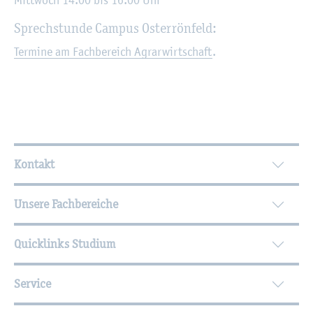
Mitt­woch 14:00 bis 16:00 Uhr
Sprech­stun­de Cam­pus Os­ter­rön­feld:
Ter­mi­ne am Fach­be­reich Agrar­wirt­schaft
.
Wei­ter­füh­ren­de In­for­ma­tio­nen
Kontakt
Unsere Fachbereiche
Quicklinks Studium
Service