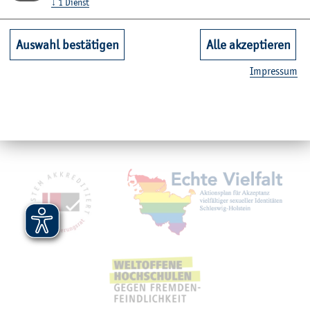
↓
1
Dienst
Unsere Fachbereiche
Auswahl bestätigen
Alle akzeptieren
Im­pres­sum
Quicklinks Studium
Service
Mit­glied­schaf­ten, Aus­zeich­nun­gen,