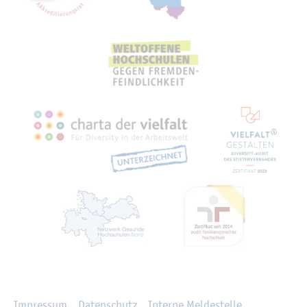
Recht­li­ches
Im­pres­sum
Da­ten­schutz
In­ter­ne Mel­de­stel­le