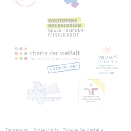
Recht­li­ches
Im­pres­sum
Da­ten­schutz
In­ter­ne Mel­de­stel­le