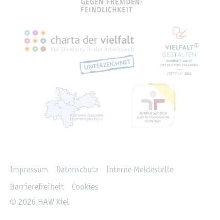
Recht­li­ches
Im­pres­sum
Da­ten­schutz
In­ter­ne Mel­de­stel­le
Bar­rie­re­frei­heit
Coo­kies
© 2026 HAW Kiel