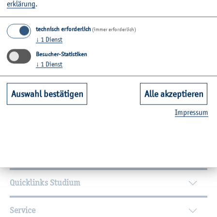
er­klä­rung
.
24149
Kiel
technisch erforderlich
(immer erforderlich)
Raum: C03-4.12
↓
1
Dienst
Besucher-Statistiken
Zu­rück
↓
1
Dienst
Auswahl bestätigen
Alle akzeptieren
Wei­ter­füh­ren­de In­for­ma­tio­nen
Im­pres­sum
Kontakt
Unsere Fachbereiche
Quicklinks Studium
Service