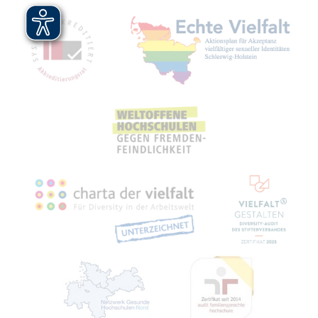
Mit­glied­schaf­ten, Aus­zeich­nun­gen,