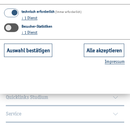
Raum: C19-0.03
technisch erforderlich
(immer erforderlich)
↓
1
Dienst
Zu­rück
Besucher-Statistiken
↓
1
Dienst
Auswahl bestätigen
Alle akzeptieren
Wei­ter­füh­ren­de In­for­ma­tio­nen
Im­pres­sum
Kontakt
Unsere Fachbereiche
Quicklinks Studium
Service