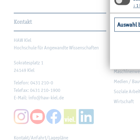
↓
1
Wei­ter­füh­ren­de In­for­ma
Kontakt
Unsere Fac
Auswahl 
HAW Kiel
Agrar­wirt­sch
Hoch­schu­le für An­ge­wand­te Wis­sen­schaf­ten
Ge­sund­heit
In­for­ma­tik u
So­kra­tes­platz 1
24149
Kiel
Ma­schi­nen­we
Me­di­en / Bau
Te­le­fon:
0431 210-0
Te­le­fax:
0431 210-1900
So­zia­le Ar­be
E-Mail:
info@​haw-​kiel.​de
Wirt­schaft
Kon­takt/An­fahrt/La­ge­plä­ne