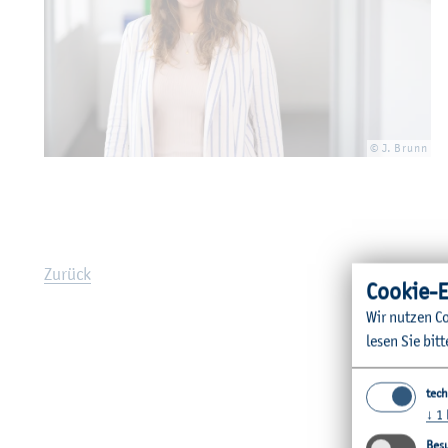
© J. Brunn
Zu­rück
Coo­kie-E
Wir nut­zen Co
lesen Sie bitt
tech
↓
1
Besu