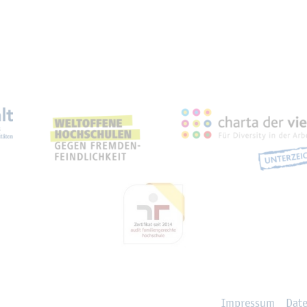
eich­nun­gen, Part­ner­schaf­
Im­pres­sum
Da­t