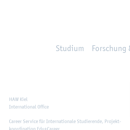
en
Zur Un­ter­na­vi­ga­ti­on sprin­gen
per­son_­se­arch
mo­ve­d_lo­ca­ti­on
Studium
Forschung 
HAW Kiel
In­ter­na­tio­nal Of­fice
Ca­re­er Ser­vice für In­ter­na­tio­na­le Stu­die­ren­de, Pro­jekt­
ko­or­di­na­ti­on Edu+Ca­re­er