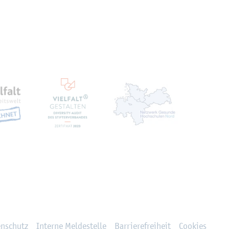
ten
en­schutz
In­ter­ne Mel­de­stel­le
Bar­rie­re­frei­heit
Coo­kies