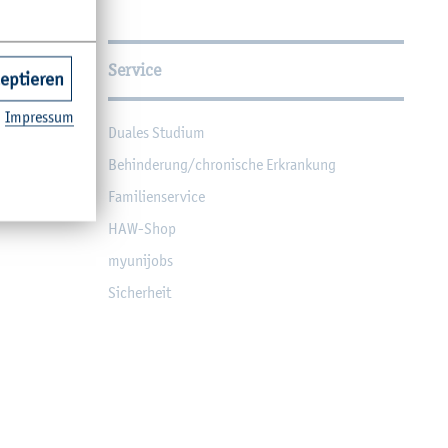
Service
zeptieren
Im­pres­sum
Dua­les Stu­di­um
Be­hin­de­rung/chro­ni­sche Er­kran­kung
Fa­mi­li­en­ser­vice
HAW-Shop
myu­ni­jobs
Si­cher­heit