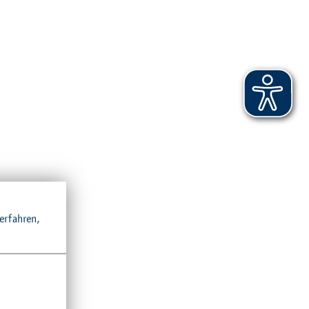
r­fah­ren,