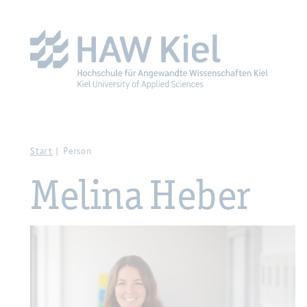
Zur Haupt­na­vi­ga­ti­on sprin­gen
Zum Haupt­in­halt sprin­g
Start
Per­son
Me­li­na Heber