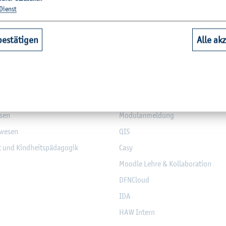
Dienst
­tio­nen
hbereiche
Quicklinks Studium
bestätigen
Alle ak
aft
Bi­blio­thek
Web­mail (Stu­die­ren­de)
nd Elek­tro­tech­nik
Mo­dul­da­ten­bank
­sen
Mo­du­l­an­mel­dung
­we­sen
QIS
it und Kind­heits­päd­ago­gik
Casy
Mood­le Lehre & Kol­la­bo­ra­ti­on
DF­NCloud
IDA
HAW In­tern