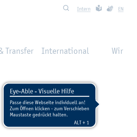
Such­ben
Leich­te Spra­che
Ge­bär­den­spra
In­tern
EN
& Transfer
International
Wir