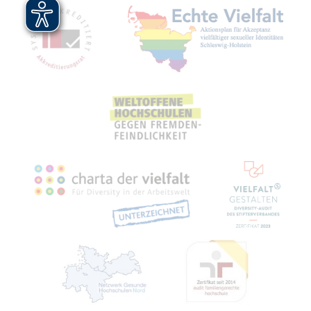
Mit­glied­schaf­ten, Aus­zeich­nun­gen,