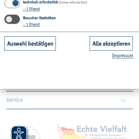
Zu­rück
technisch erforderlich
(immer erforderlich)
↓
1
Dienst
Besucher-Statistiken
↓
1
Dienst
Wei­ter­füh­ren­de In­for­ma­tio­nen
Auswahl bestätigen
Alle akzeptieren
Kontakt
Im­pres­sum
Unsere Fachbereiche
Quicklinks Studium
Service
Mit­glied­schaf­ten, Aus­zeich­nun­gen,