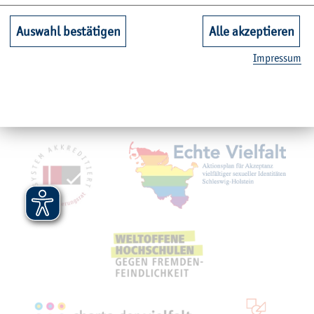
Unsere Fachbereiche
Auswahl bestätigen
Alle akzeptieren
Quicklinks Studium
Im­pres­sum
Service
Mit­glied­schaf­ten, Aus­zeich­nun­gen,