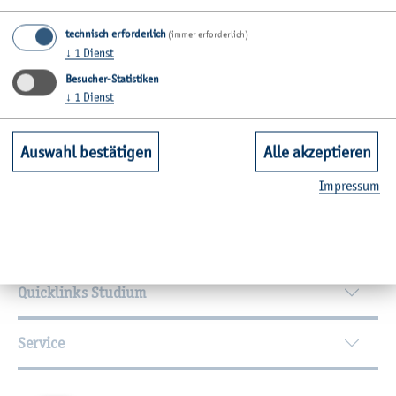
Raum: C02-1.22
technisch erforderlich
(immer erforderlich)
↓
1
Dienst
Zu­rück
Besucher-Statistiken
↓
1
Dienst
Auswahl bestätigen
Alle akzeptieren
Wei­ter­füh­ren­de In­for­ma­tio­nen
Im­pres­sum
Kontakt
Unsere Fachbereiche
Quicklinks Studium
Service