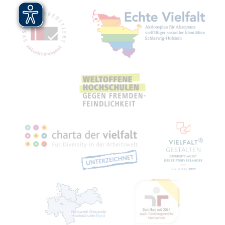
Mit­glied­schaf­ten, Aus­zeich­nun­gen,