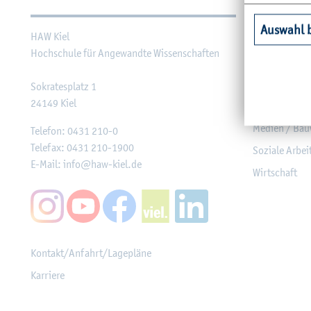
Auswahl 
HAW Kiel
Agrar­wirt­sch
Hoch­schu­le für An­ge­wand­te Wis­sen­schaf­ten
Ge­sund­heit
In­for­ma­tik u
So­kra­tes­platz 1
24149
Kiel
Ma­schi­nen­we
Me­di­en / Bau
Te­le­fon:
0431 210-0
Te­le­fax:
0431 210-1900
So­zia­le Ar­be
E-Mail:
info@​haw-​kiel.​de
Wirt­schaft
Kon­takt/An­fahrt/La­ge­plä­ne
Kar­rie­re