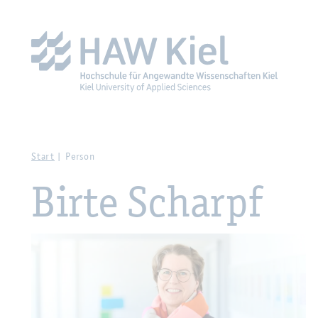
Zur Haupt­na­vi­ga­ti­on sprin­gen
Zum Haupt­in­halt sprin­g
Start
Per­son
Birte Schar­pf