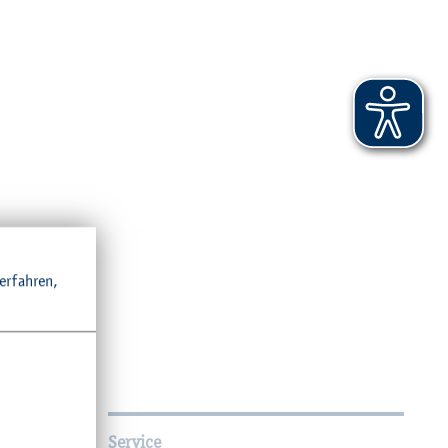
r­fah­ren,
Service