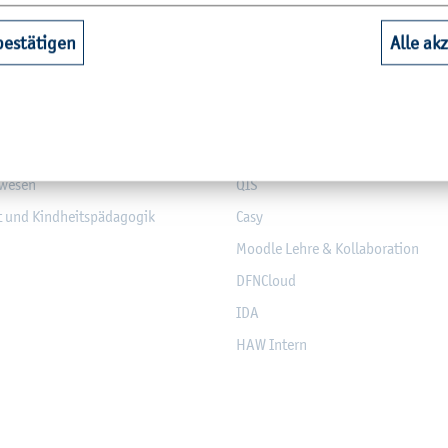
bestätigen
Alle ak
aft
Bi­blio­thek
Web­mail (Stu­die­ren­de)
nd Elek­tro­tech­nik
Mo­dul­da­ten­bank
­sen
Mo­du­l­an­mel­dung
­we­sen
QIS
it und Kind­heits­päd­ago­gik
Casy
Mood­le Lehre & Kol­la­bo­ra­ti­on
DF­NCloud
IDA
HAW In­tern