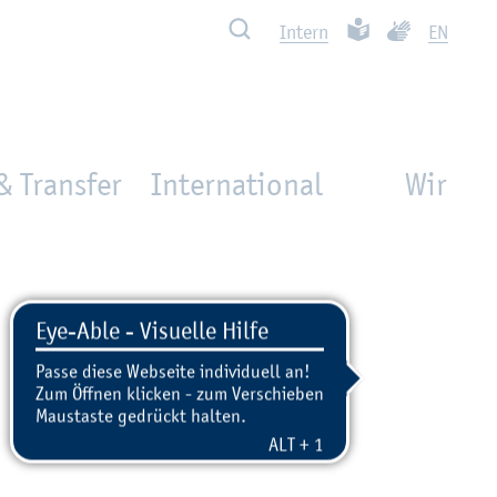
Such­ben
Leich­te Spra­che
Ge­bär­den­spra
In­tern
EN
& Transfer
International
Wir