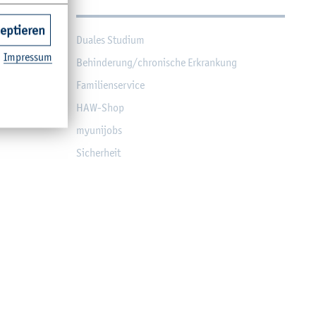
zeptieren
Dua­les Stu­di­um
Im­pres­sum
Be­hin­de­rung/chro­ni­sche Er­kran­kung
Fa­mi­li­en­ser­vice
HAW-Shop
myu­ni­jobs
Si­cher­heit