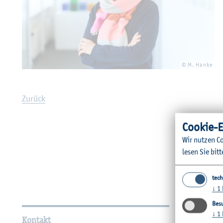
© M. Hanke
Zu­rück
Coo­kie-E
Wir nut­zen Co
lesen Sie bitt
tech
↓
1
Wei­ter­füh­ren­de In­for­ma
Besu
↓
1
Kontakt
Unsere Fac