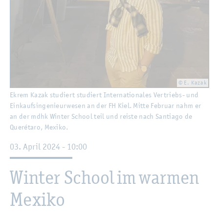
© E. Kazak
Ekrem Kazak stu­diert stu­diert In­ter­na­tio­na­les Ver­triebs- und
Ein­kaufs­in­ge­nieur­we­sen an der FH Kiel. Mitte Fe­bru­ar nahm er
an der mdhk Win­ter School teil und reis­te nach San­tia­go de
Queréta­ro, Me­xi­ko.
03. April 2024 - 10:00
Win­ter School im war­men
Me­xi­ko