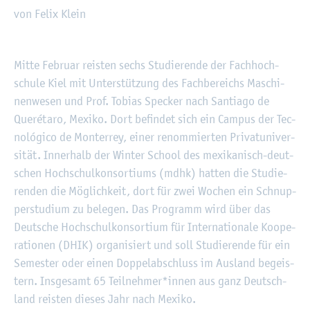
von Felix Klein
©
Fach­hoch­schu­le Kiel
Mitte Fe­bru­ar reis­ten sechs Stu­die­ren­de der Fach­hoch­
schu­le Kiel mit Un­ter­stüt­zung des Fach­be­reichs Ma­schi­
nen­we­sen und Prof. To­bi­as Spe­cker nach San­tia­go de
Queréta­ro, Me­xi­ko. Dort be­fin­det sich ein Cam­pus der Tec­
nológico de Mon­ter­rey, einer re­nom­mier­ten Pri­vat­uni­ver­
si­tät. In­ner­halb der Win­ter School des me­xi­ka­nisch-deut­
schen Hoch­schul­kon­sor­ti­ums (mdhk) hat­ten die Stu­die­
ren­den die Mög­lich­keit, dort für zwei Wo­chen ein Schnup­
per­stu­di­um zu be­le­gen. Das Pro­gramm wird über das
Deut­sche Hoch­schul­kon­sor­ti­um für In­ter­na­tio­na­le Ko­ope­
ra­tio­nen (DHIK) or­ga­ni­siert und soll Stu­die­ren­de für ein
Se­mes­ter oder einen Dop­pel­ab­schluss im Aus­land be­geis­
tern. Ins­ge­samt 65 Teil­neh­mer*innen aus ganz Deutsch­
land reis­ten die­ses Jahr nach Me­xi­ko.