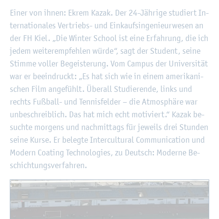
Einer von ihnen: Ekrem Kazak. Der 24-Jäh­ri­ge stu­diert In­
ter­na­tio­na­les Ver­triebs- und Ein­kaufs­in­ge­nieur­we­sen an
der FH Kiel. „Die Win­ter School ist eine Er­fah­rung, die ich
jedem wei­ter­emp­feh­len würde“, sagt der Stu­dent, seine
Stim­me vol­ler Be­geis­te­rung. Vom Cam­pus der Uni­ver­si­tät
war er be­ein­druckt: „Es hat sich wie in einem ame­ri­ka­ni­
schen Film an­ge­fühlt. Über­all Stu­die­ren­de, links und
rechts Fuß­ball- und Ten­nis­fel­der – die At­mo­sphä­re war
un­be­schreib­lich. Das hat mich echt mo­ti­viert.“ Kazak be­
such­te mor­gens und nach­mit­tags für je­weils drei Stun­den
seine Kurse. Er be­leg­te In­ter­cul­tu­ral Com­mu­ni­ca­ti­on und
Mo­dern Coa­ting Tech­no­lo­gies, zu Deutsch: Mo­der­ne Be­
schich­tungs­ver­fah­ren.