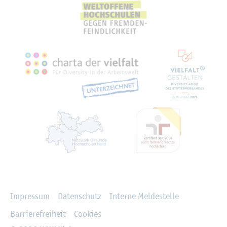
Recht­li­ches
Im­pres­sum
Da­ten­schutz
In­ter­ne Mel­de­stel­le
Bar­rie­re­frei­heit
Coo­kies