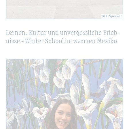
© T. Spe­cker
Ler­nen, Kul­tur und un­ver­gess­li­che Er­leb­
nis­se - Win­ter School im war­men Me­xi­ko