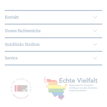
Wei­ter­füh­ren­de In­for­ma­tio­nen
Kontakt
Unsere Fachbereiche
Quicklinks Studium
Service
Mit­glied­schaf­ten, Aus­zeich­nun­gen,