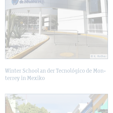
© K. Ro­ther
Win­ter School an der Tec­nológico de Mon­
ter­rey in Me­xi­ko