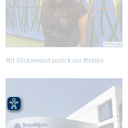
© P. Struck
Mit Rü­cken­wind zu­rück aus Me­xi­ko