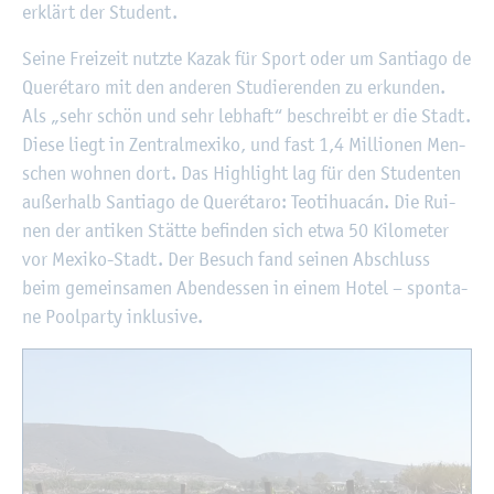
er­klärt der Stu­dent.
Seine Frei­zeit nutz­te Kazak für Sport oder um San­tia­go de
Queréta­ro mit den an­de­ren Stu­die­ren­den zu er­kun­den.
Als „sehr schön und sehr leb­haft“ be­schreibt er die Stadt.
Diese liegt in Zen­tralm­e­xi­ko, und fast 1,4 Mil­lio­nen Men­
schen woh­nen dort. Das High­light lag für den Stu­den­ten
au­ßer­halb San­tia­go de Queréta­ro: Teo­ti­huacán. Die Rui­
nen der an­ti­ken Stät­te be­fin­den sich etwa 50 Ki­lo­me­ter
vor Me­xi­ko-Stadt. Der Be­such fand sei­nen Ab­schluss
beim ge­mein­sa­men Abend­essen in einem Hotel – spon­ta­
ne Pool­par­ty in­klu­si­ve.