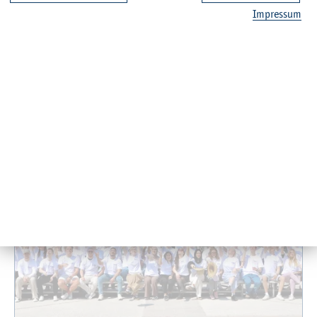
Zu­rück
Im­pres­sum
Ver­wand­te Nach­rich­ten