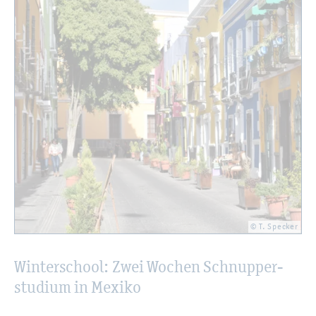
© T. Spe­cker
Win­ter­school: Zwei Wo­chen Schnup­per­
stu­di­um in Me­xi­ko