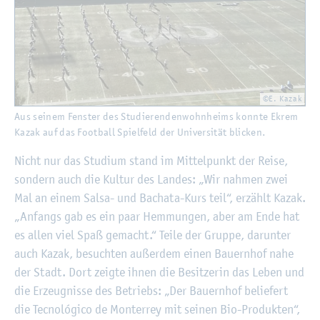
©E. Kazak
Aus sei­nem Fens­ter des Stu­die­ren­den­wohn­heims konn­te Ekrem
Kazak auf das Foot­ball Spiel­feld der Uni­ver­si­tät bli­cken.
Nicht nur das Stu­di­um stand im Mit­tel­punkt der Reise,
son­dern auch die Kul­tur des Lan­des: „Wir nah­men zwei
Mal an einem Salsa- und Bach­ata-Kurs teil“, er­zählt Kazak.
„An­fangs gab es ein paar Hem­mun­gen, aber am Ende hat
es allen viel Spaß ge­macht.“ Teile der Grup­pe, dar­un­ter
auch Kazak, be­such­ten au­ßer­dem einen Bau­ern­hof nahe
der Stadt. Dort zeig­te ihnen die Be­sit­ze­rin das Leben und
die Er­zeug­nis­se des Be­triebs: „Der Bau­ern­hof be­lie­fert
die Tec­nológico de Mon­ter­rey mit sei­nen Bio-Pro­duk­ten“,