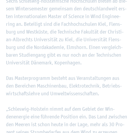
©
Fach­hoch­schu­le Kiel
Sechs schles­wig-hol­stei­ni­sche Hoch­schu­len bie­ten ab die­
sem Win­ter­se­mes­ter ge­mein­sam den deutsch­land­weit ers­
ten in­ter­na­tio­na­len Mas­ter of Sci­ence in Wind En­gi­nee­
ring an. Be­tei­ligt sind die Fach­hoch­schu­len Kiel, Flens­
burg und West­küs­te, die Tech­ni­sche Fa­kul­tät der Chris­ti­
an-Al­brechts Uni­ver­si­tät zu Kiel, die Uni­ver­si­tät Flens­
burg und die Nord­aka­de­mie, Elms­horn. Einen ver­gleich­
ba­ren Stu­di­en­gang gibt es nur noch an der Tech­ni­schen
Uni­ver­si­tät Dä­ne­mark, Ko­pen­ha­gen.
Das Mas­ter­pro­gramm be­steht aus Ver­an­stal­tun­gen aus
den Be­rei­chen Ma­schi­nen­bau, Elek­tro­tech­nik, Be­triebs­
wirt­schafts­leh­re und Um­welt­wis­sen­schaf­ten.
„Schles­wig-Hol­stein nimmt auf dem Ge­biet der Win­
denen­er­gie eine füh­ren­de Po­si­ti­on ein. Das Land zwi­schen
den Mee­ren ist schon heute in der Lage, mehr als 30 Pro­
zent sei­nes Strom­be­dar­fes aus dem Wind zu er­zeu­gen,