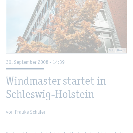
© H. Börm
30. Sep­tem­ber 2008 - 14:39
Wind­mas­ter star­tet in
Schles­wig-Hol­stein
von Frau­ke Schä­fer