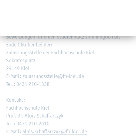
bü­ros, Be­ra­tungs­un­ter­neh­men, Ban­ken, Ver­si­che­run­gen,
Be­hör­den, Wind­park­be­trei­bern und For­schungs­in­sti­tu­tio­
nen.
Be­wer­bun­gen für einen Stu­di­en­platz sind mög­lich bis
Ende Ok­to­ber bei der:
Zu­las­sungs­stel­le der Fach­hoch­schu­le Kiel
So­kra­tes­platz 1
24149 Kiel
E-Mail:
zu­las­sungs­stel­le@​fh-​kiel.​de
Tel.: 0431 210-1338
Kon­takt:
Fach­hoch­schu­le Kiel
Prof. Dr. Alois Schaf­f­ar­c­zyk
Tel.: 0431 210-2610
E-Mail:
alois.​schaffarczyk@​fh-​kiel.​de