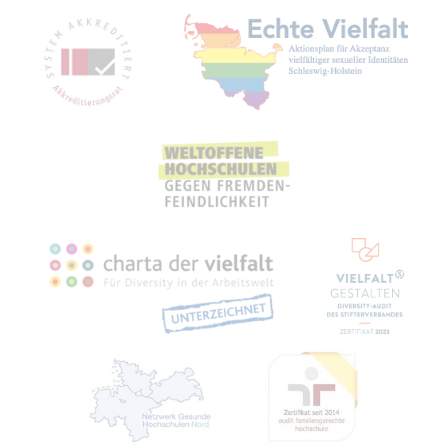
Mit­glied­schaf­ten, Aus­zeich­nun­gen,