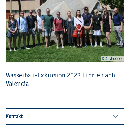
© S. Lie­bisch
Was­ser­bau-Ex­kur­si­on 2023 führ­te nach
Va­len­cia
Wei­ter­füh­ren­de In­for­ma­tio­nen
Kontakt