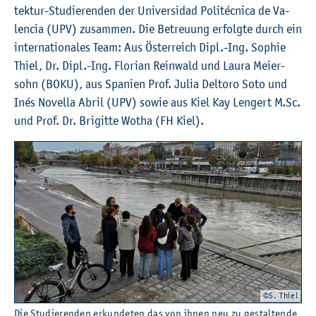
tek­tur-Stu­die­ren­den der Uni­ver­si­dad Po­li­té­c­ni­ca de Va­
len­cia (UPV) zu­sam­men. Die Be­treu­ung er­folg­te durch ein
in­ter­na­tio­na­les Team: Aus Ös­ter­reich Dipl.-Ing. So­phie
Thiel, Dr. Dipl.-Ing. Flo­ri­an Rein­wald und Laura Mei­er­
sohn (BOKU), aus Spa­ni­en Prof. Julia Del­toro Soto und
Inés No­vel­la Abril (UPV) sowie aus Kiel Kay Len­gert M.​Sc.
und Prof. Dr. Bri­git­te Wotha (FH Kiel).
©S. Thiel
Die Stu­die­ren­den er­kun­de­ten das von ihnen neu zu ge­stal­ten­de