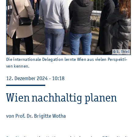
© S. Thiel
Die in­ter­na­tio­na­le De­le­ga­ti­on lern­te Wien aus vie­len Per­spek­ti­
ven ken­nen.
12. De­zem­ber 2024 - 10:18
Wien nach­hal­tig pla­nen
von Prof. Dr. Bri­git­te Wotha