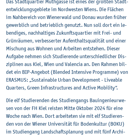
©
Fach­hoch­schu­le Kiel
Das Stadt­quar­tier Muth­gas­se ist eines der grö­ß­ten Stadt­
ent­wick­lungs­ge­bie­te im Nord­wes­ten Wiens. Die Flä­chen
im Nah­be­reich von Wie­ner­wald und Donau wur­den frü­her
ge­werb­lich und be­trieb­lich ge­nutzt. Nun soll dort ein le­
ben­di­ges, nach­hal­ti­ges Zu­kunfts­quar­tier mit Frei- und
Grün­räu­men, ver­bes­ser­ter Auf­ent­halts­qua­li­tät und einer
Mi­schung aus Woh­nen und Ar­bei­ten ent­ste­hen. Die­ser
Auf­ga­be neh­men sich Stu­die­ren­de un­ter­schied­li­cher Dis­
zi­pli­nen aus Kiel, Wien und Va­len­cia an. Den Rah­men bil­
det ein BIP-An­ge­bot (Blen­ded In­ten­si­ve Pro­gram­me) von
ERAS­MUS: „Sus­tai­n­a­ble Urban De­ve­lop­ment - Livea­ble
Quar­ters, Green In­fra­st­ruc­tu­res and Ac­ti­ve Mo­bi­li­ty“.
Die elf Stu­die­ren­den des Stu­di­en­gangs Bau­in­ge­nieur­we­
sen von der FH Kiel reis­ten Mitte Ok­to­ber 2024 für eine
Woche nach Wien. Dort ar­bei­te­ten sie mit elf Stu­die­ren­
den von der Wie­ner Uni­ver­si­tät für Bo­den­kul­tur (BOKU)
im Stu­di­en­gang Land­schafts­pla­nung und mit fünf Ar­chi­