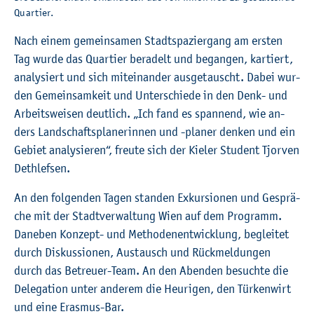
Quar­tier.
Nach einem ge­mein­sa­men Stadt­spa­zier­gang am ers­ten
Tag wurde das Quar­tier be­ra­delt und be­gan­gen, kar­tiert,
ana­ly­siert und sich mit­ein­an­der aus­ge­tauscht. Dabei wur­
den Ge­mein­sam­keit und Un­ter­schie­de in den Denk- und
Ar­beits­wei­sen deut­lich. „Ich fand es span­nend, wie an­
ders Land­schafts­pla­ne­rin­nen und -pla­ner den­ken und ein
Ge­biet ana­ly­sie­ren“, freu­te sich der Kie­ler Stu­dent Tjor­ven
Deth­lef­sen.
An den fol­gen­den Tagen stan­den Ex­kur­sio­nen und Ge­sprä­
che mit der Stadt­ver­wal­tung Wien auf dem Pro­gramm.
Da­ne­ben Kon­zept- und Me­tho­den­ent­wick­lung, be­glei­tet
durch Dis­kus­sio­nen, Aus­tausch und Rück­mel­dun­gen
durch das Be­treu­er-Team. An den Aben­den be­such­te die
De­le­ga­ti­on unter an­de­rem die Heu­ri­gen, den Tür­ken­wirt
und eine Eras­mus-Bar.