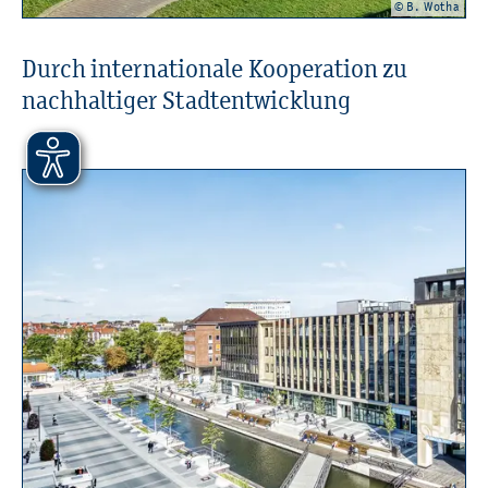
© B. Wotha
Durch in­ter­na­tio­na­le Ko­ope­ra­ti­on zu
nach­hal­ti­ger Stadt­ent­wick­lung