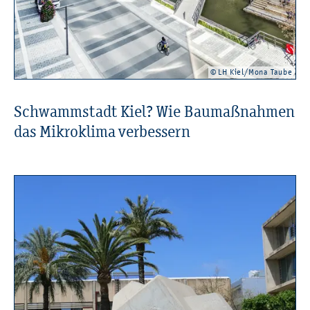
© LH Kiel/Mona Taube
Schwamm­stadt Kiel? Wie Bau­maß­nah­men
das Mi­kro­kli­ma ver­bes­sern