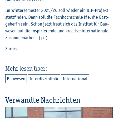
Im Win­ter­se­mes­ter 2025/26 soll wie­der ein BIP-Pro­jekt
statt­fin­den. Dann soll die Fach­hoch­schu­le Kiel die Gast­
ge­be­rin sein. Schon jetzt freut sich das In­sti­tut für Bau­
we­sen auf die in­spi­rie­ren­de und krea­ti­ve in­ter­na­tio­na­le
Zu­sam­men­ar­beit. (jkl)
Zu­rück
Mehr lesen über:
Bau­we­sen
In­ter­dis­zi­pli­när
In­ter­na­tio­nal
Ver­wand­te Nach­rich­ten