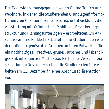
Der Ex­kur­si­on vor­aus­ge­gan­gen waren On­line-Tref­fen und
We­bi­na­re, in denen die Stu­die­ren­den Grund­la­gen­in­for­ma­
tio­nen zum Quar­tier – seine his­to­ri­sche Ent­wick­lung, die
Aus­stat­tung mit Grün­flä­chen, Mo­bi­li­tät, Be­völ­ke­rungs­
struk­tur und Pla­nungs­un­ter­la­gen – er­ar­bei­te­ten. Im An­
schluss an ihre Rück­kehr ar­bei­te­ten die Stu­die­ren­den wie­
der on­line in ge­misch­ten Grup­pen an ihren Ent­wür­fen für
ein nach­hal­ti­ges, krea­ti­ves, grü­nes, ur­ba­nes und le­ben­di­
ges Zu­kunfts­quar­tier Muth­gas­se. Nach einer Zwi­schen­prä­
sen­ta­ti­on im No­vem­ber stel­len die Stu­die­ren­den ihre Ar­
bei­ten am 12. De­zem­ber in einer Ab­schluss­prä­sen­ta­ti­on
vor.