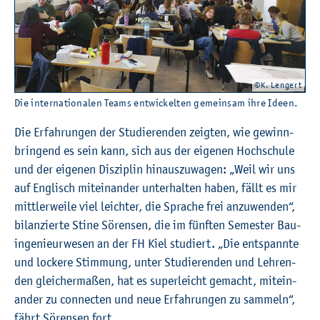
©K. Len­gert
Die in­ter­na­tio­na­len Teams ent­wi­ckel­ten ge­mein­sam ihre Ideen.
Die Er­fah­run­gen der Stu­die­ren­den zeig­ten, wie ge­winn­
brin­gend es sein kann, sich aus der ei­ge­nen Hoch­schu­le
und der ei­ge­nen Dis­zi­plin hin­aus­zu­wa­gen: „Weil wir uns
auf Eng­lisch mit­ein­an­der un­ter­hal­ten haben, fällt es mir
mitt­ler­wei­le viel leich­ter, die Spra­che frei an­zu­wen­den“,
bi­lan­zier­te Stine Sö­ren­sen, die im fünf­ten Se­mes­ter Bau­
in­ge­nieur­we­sen an der FH Kiel stu­diert. „Die ent­spann­te
und lo­cke­re Stim­mung, unter Stu­die­ren­den und Leh­ren­
den glei­cher­ma­ßen, hat es su­per­leicht ge­macht, mit­ein­
an­der zu con­nec­ten und neue Er­fah­run­gen zu sam­meln“,
fährt Sö­ren­sen fort.