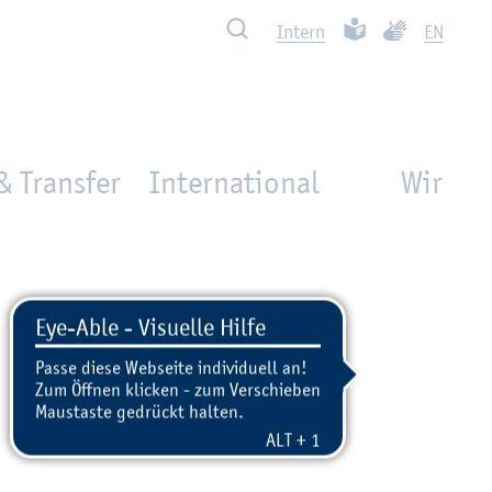
Such­ben
Leich­te Spra­che
Ge­bär­den­spra
In­tern
EN
& Transfer
International
Wir