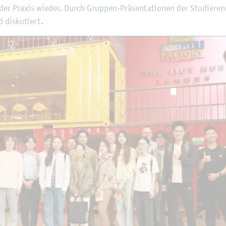
n der Pra­xis wie­der. Durch Grup­pen-Prä­sen­ta­tio­nen der Stu­die­ren
 dis­ku­tiert.