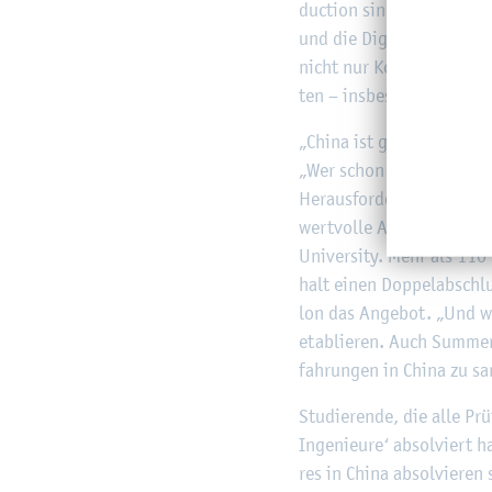
duc­tion sind dort per­fekt 
und die Di­gi­tal-Af­fi­ni­
nicht nur Kol­le­gin­nen un
ten – ins­be­son­de­re Stu­di
„China ist ge­kom­men, um 
„Wer schon jetzt wis­sen w
Her­aus­for­de­run­gen in g
wert­vol­le Aha-Mo­men­te e
Uni­ver­si­ty. Mehr als 110
halt einen Dop­pel­ab­schlu
lon das An­ge­bot. „Und wir 
eta­blie­ren. Auch Sum­mer
fah­run­gen in China zu s
Stu­die­ren­de, die alle Pr
In­ge­nieu­re‘ ab­sol­viert
res in China ab­sol­vie­re