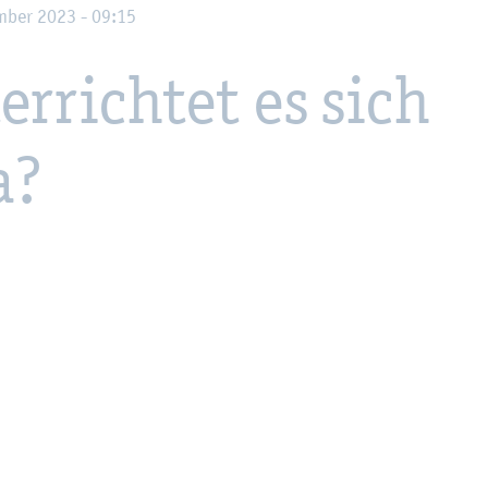
m­ber 2023 - 09:15
er­rich­tet es sich
a?