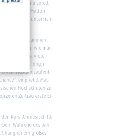
Im­pres­sum
­bi­li­tät in China spielt
ei­fen.“ So rät Mal­lon
 im Aus­land zu un­ter­rich­
­macht knapp zu­sam­men.
gen und vor allem, wie man
ent­halt in China viele
in Part­ner der Tong­ji
ei einem Aus­lands­auf­ent­
 Chan­ce“, emp­fiehlt Mal­
e­si­schen Hoch­schu­len zu
r­ze­ren Zeit­rau erste Er­
d den Kurs ‚Chi­ne­sisch für
­wer­ben. Wäh­rend des Jah­
t Shang­hai ein gro­ßes