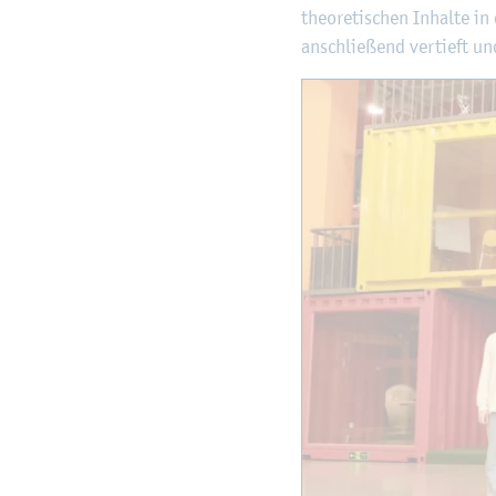
theo­re­ti­schen In­hal­te i
an­schlie­ßend ver­tieft und