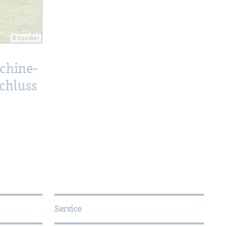
© Spe­cker
chi­ne­
schluss
Service