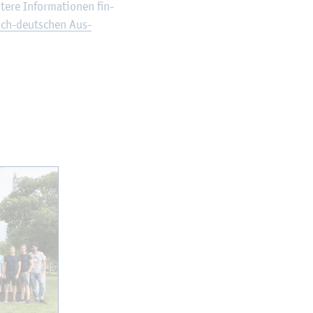
­re In­for­ma­tio­nen fin­
isch-deut­schen Aus­