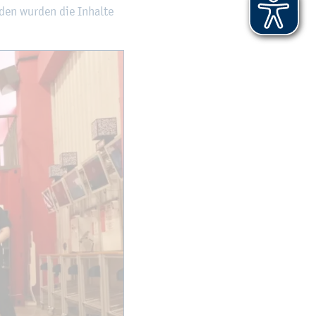
­den wur­den die In­hal­te