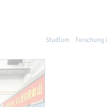
en
Zur Un­ter­na­vi­ga­ti­on sprin­gen
per­son_­se­arch
mo­ve­d_lo­ca­ti­on
Studium
Forschung 