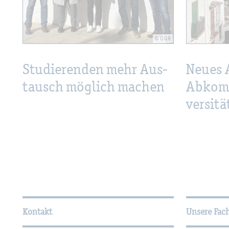
© UGR
Stu­die­ren­den mehr Aus­
Neues A
tausch mög­lich ma­chen
Ab­kom
ver­si­t
Wei­ter­füh­ren­de In­for­ma
Kontakt
Unsere Fac