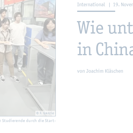
In­ter­na­tio­nal
|
19. No­ve
Wie un­t
in Chin
von Joa­chim Kläschen
© F. Gänz­le
) Stu­die­ren­de durch die Start­