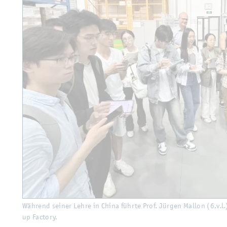
Wäh­rend sei­ner Lehre in China führ­te Prof. Jür­gen Mal­lon (6.v.l.
up Fac­to­ry.