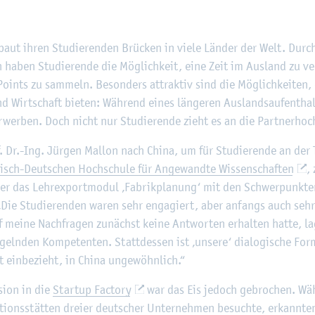
©
Fach­hoch­schu­le Kiel
baut ihren Stu­die­ren­den Brü­cken in viele Län­der der Welt. Durch K
n haben Stu­die­ren­de die Mög­lich­keit, eine Zeit im Aus­land zu 
oints zu sam­meln. Be­son­ders at­trak­tiv sind die Mög­lich­kei­ten, 
nd Wirt­schaft bie­ten: Wäh­rend eines län­ge­ren Aus­lands­auf­ent­ha
­wer­ben. Doch nicht nur Stu­die­ren­de zieht es an die Part­ner­hoch
. Dr.-Ing. Jür­gen Mal­lon nach China, um für Stu­die­ren­de an der To
sisch-Deut­schen Hoch­schu­le für An­ge­wand­te Wis­sen­schaf­ten
, 
 er das Lehr­ex­port­mo­dul ‚Fa­brik­pla­nung‘ mit den Schwer­punk­t
. „Die Stu­die­ren­den waren sehr en­ga­giert, aber an­fangs auch sehr r
f meine Nach­fra­gen zu­nächst keine Ant­wor­ten er­hal­ten hatte, l
geln­den Kom­pe­ten­ten. Statt­des­sen ist ‚un­se­re‘ dia­lo­gi­sche Fo
t ein­be­zieht, in China un­ge­wöhn­lich.“
si­on in die
Start­up Fac­to­ry
war das Eis je­doch ge­bro­chen. Wä
ti­ons­stät­ten drei­er deut­scher Un­ter­neh­men be­such­te, er­kann­te