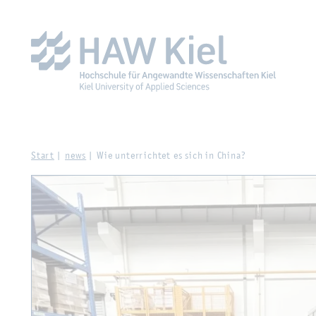
Zur Haupt­na­vi­ga­ti­on sprin­gen
Zum Haupt­in­halt sprin­g
Start
news
Wie un­ter­rich­tet es sich in China?