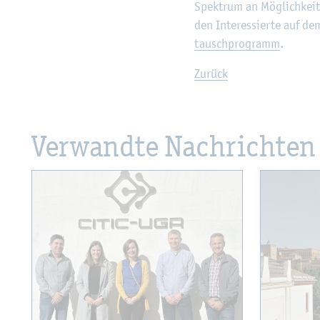
Spek­trum an Mög­lich­kei­t
den In­ter­es­sier­te auf d
tausch­pro­gramm
.
Zu­rück
Ver­wand­te Nach­rich­ten