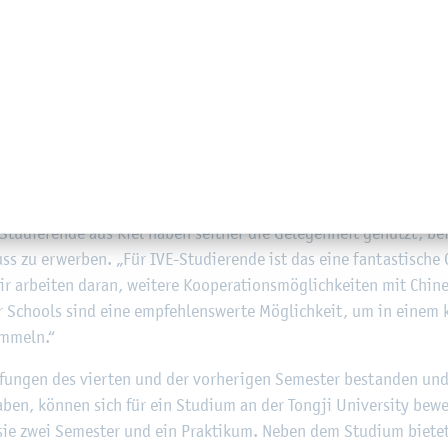
or­ches­triert. Ins­be­son­de­re die Selbst­ver­ständ­lich­keit, die e-Mo
tät der Men­schen muss man per­sön­lich er­lebt haben, um sie zu be­gr
d Kol­le­gen für eine Ho­ri­zont­er­wei­te­rung die Chan­ce zu nut­zen,
e­ren­de soll­ten die Ge­le­gen­heit nut­zen.
zu blei­ben“, fasst Mal­lon sei­nen Ein­druck auf die Wirt­schafts
ill, wel­che The­men auch un­se­re Wirt­schaft künf­tig be­schäf­ti­
anz an­de­ren Di­men­sio­nen an­ge­hen kann, der wird bei einem Auf­
r­le­ben“, ist sich der Pro­fes­sor si­cher. Seit 2007 ist die FH Kiel e
 Stu­die­ren­de aus Kiel haben seit­her die Ge­le­gen­heit ge­nutzt, b
ss zu er­wer­ben. „Für IVE-Stu­die­ren­de ist das eine fan­tas­ti­sche
ar­bei­ten daran, wei­te­re Ko­ope­ra­ti­ons­mög­lich­kei­ten mit Chi­n
 Schools sind eine emp­feh­lens­wer­te Mög­lich­keit, um in einem kü
am­meln.“
ü­fun­gen des vier­ten und der vor­he­ri­gen Se­mes­ter be­stan­den un
 haben, kön­nen sich für ein Stu­di­um an der Tong­ji Uni­ver­si­ty be
n sie zwei Se­mes­ter und ein Prak­ti­kum. Neben dem Stu­di­um bie­te