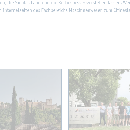
en, die Sie das Land und die Kul­tur bes­ser ver­ste­hen las­sen. Wei­te
em In­ter­net­sei­ten des Fach­be­reichs Ma­schi­nen­we­sen zum
Chi­ne­s