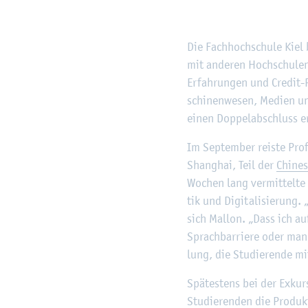
Die Fach­hoch­schu­le Kiel 
mit an­de­ren Hoch­schu­le
Er­fah­run­gen und Credit-P
schi­nen­we­sen, Me­di­en u
einen Dop­pel­ab­schluss er
Im Sep­tem­ber reis­te Prof
Shang­hai, Teil der
Chi­ne­
Wo­chen lang ver­mit­tel­te
tik und Di­gi­ta­li­sie­rung
sich Mal­lon. „Dass ich au
Sprach­bar­rie­re oder man­
lung, die Stu­die­ren­de mi
Spä­tes­tens bei der Ex­kur­
Stu­die­ren­den die Pro­duk­