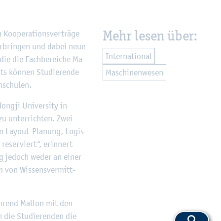
Mehr lesen über:
o­ope­ra­ti­ons­ver­trä­ge
ver­brin­gen und dabei neue
In­ter­na­tio­nal
die die Fach­be­rei­che Ma­
lts kön­nen Stu­die­ren­de
Ma­schi­nen­we­sen
­schu­len.
ng­ji Uni­ver­si­ty in
zu un­ter­rich­ten. Zwei
en Lay­out-Pla­nung, Lo­gis­
e­ser­viert“, er­in­nert
ag je­doch weder an einer
rm von Wis­sens­ver­mitt­
h­rend Mal­lon mit den
n die Stu­die­ren­den die