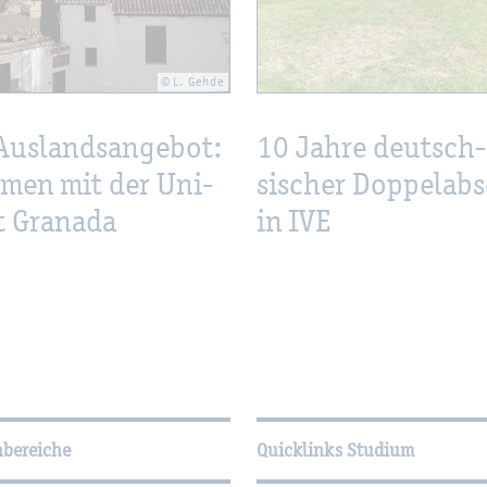
© L. Gehde
us­lands­an­ge­bot:
10 Jahre deutsch-
­men mit der Uni­
si­scher Dop­pel­ab­
ät Gra­na­da
in IVE
­tio­nen
hbereiche
Quicklinks Studium