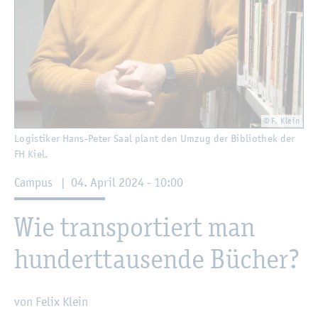
© F. Klein
Lo­gis­ti­ker Hans-Peter Saal plant den Umzug der Bi­blio­thek der
FH Kiel.
Cam­pus
|
04. April 2024 - 10:00
Wie trans­por­tiert man
hun­dert­tau­sen­de Bü­cher?
von Felix Klein