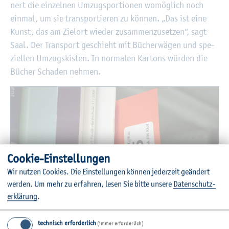
nert die ein­zel­nen Um­zug­s­por­tio­nen wo­mög­lich noch
ein­mal, um sie trans­por­tie­ren zu kön­nen. „Das ist eine
Kunst, das am Ziel­ort wie­der zu­sam­men­zu­set­zen“, sagt
Saal. Der Trans­port ge­schieht mit Bü­cher­wä­gen und spe­
zi­el­len Um­zugs­kis­ten. In nor­ma­len Kar­tons wür­den die
Bü­cher Scha­den neh­men.
Coo­kie-Ein­stel­lun­gen
Wir nut­zen Coo­kies. Die Ein­stel­lun­gen kön­nen je­der­zeit ge­än­dert
wer­den.
Um mehr zu er­fah­ren, lesen Sie bitte un­se­re
Da­ten­schut­z­
er­klä­rung
.
©F. Klein
Ein roter Zet­tel mar­kiert das Ende einer Um­zug­s­por­ti­on.
technisch erforderlich
(immer erforderlich)