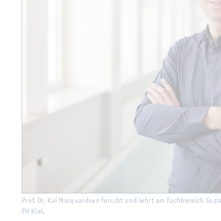
Prof. Dr. Kai Mar­quard­sen forscht und lehrt am Fach­be­reich So­zia
FH Kiel.