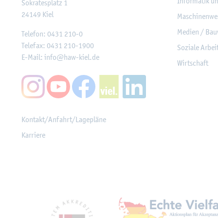
In­for­ma­tik u
So­kra­tes­platz 1
24149
Kiel
Ma­schi­nen­we
Me­di­en / Bau
Te­le­fon:
0431 210-0
Te­le­fax:
0431 210-1900
So­zia­le Ar­be
E-Mail:
info@​haw-​kiel.​de
Wirt­schaft
Kon­takt/An­fahrt/La­ge­plä­ne
Kar­rie­re
Mit­glied­schaf­ten, Aus­z