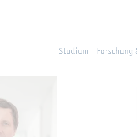
en
Zur Un­ter­na­vi­ga­ti­on sprin­gen
per­son_­se­arch
mo­ve­d_lo­ca­ti­on
Studium
Forschung 