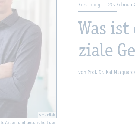
For­schung
|
20. Fe­bru­ar
Was ist 
zia­le Ge
von Prof. Dr. Kai Mar­quard­
© M. Pilch
­le Ar­beit und Ge­sund­heit der