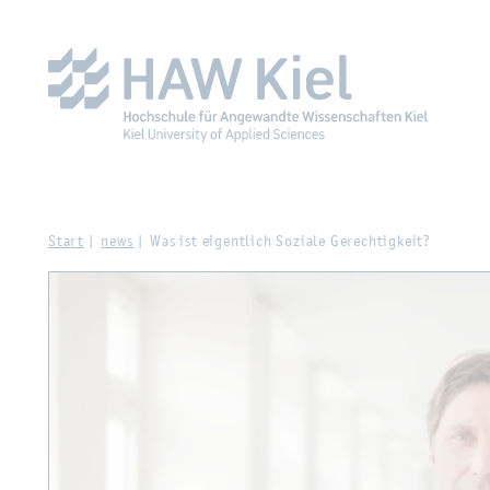
Zur Haupt­na­vi­ga­ti­on sprin­gen
Zum Haupt­in­halt sprin­g
Start
news
Was ist ei­gent­lich So­zia­le Ge­rech­tig­keit?