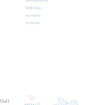
Fa­mi­li­en­ser­vice
HAW-Shop
myu­ni­jobs
Si­cher­heit
ten