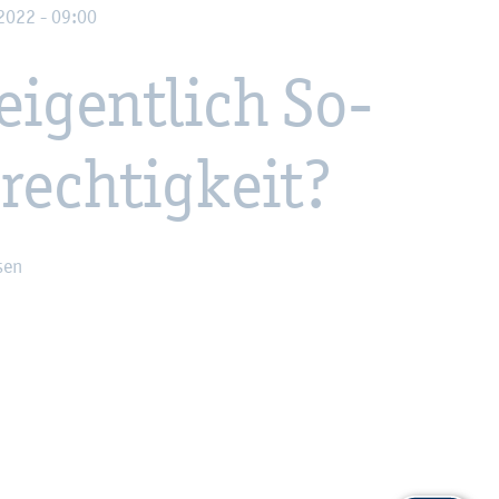
 2022 - 09:00
ei­gent­lich So­
­rech­tig­keit?
sen