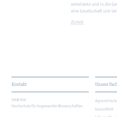
ent­wi­ckeln und in die Ge­s
eine Ge­sell­schaft sich le
Zu­rück
Wei­ter­füh­ren­de In­for­ma
Kontakt
Unsere Fac
HAW Kiel
Agrar­wirt­sch
Hoch­schu­le für An­ge­wand­te Wis­sen­schaf­ten
Ge­sund­heit