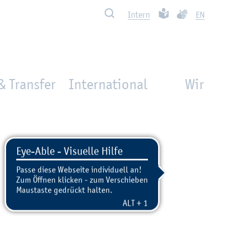
Such­ben
Leich­te Spra­che
Ge­bär­den­spra
In­tern
EN
& Transfer
International
Wir