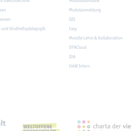
nd Elek­tro­tech­nik
Mo­dul­da­ten­bank
­sen
Mo­du­l­an­mel­dung
­we­sen
QIS
it und Kind­heits­päd­ago­gik
Casy
Mood­le Lehre & Kol­la­bo­ra­ti­on
DF­NCloud
IDA
HAW In­tern
eich­nun­gen, Part­ner­schaf­