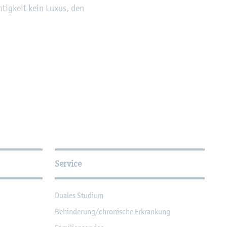
ch­tig­keit kein Luxus, den
Service
Dua­les Stu­di­um
Be­hin­de­rung/chro­ni­sche Er­kran­kung