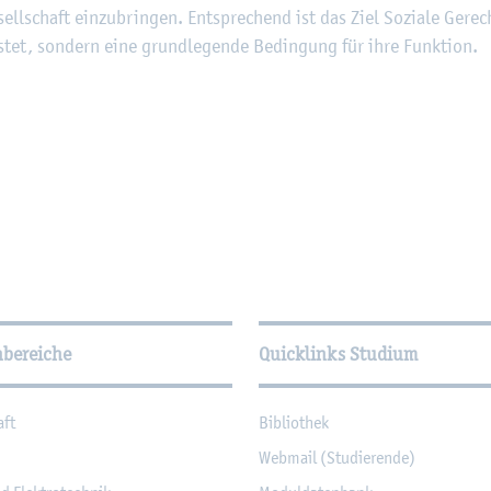
ell­schaft ein­zu­brin­gen. Ent­spre­chend ist das Ziel So­zia­le Ge­re
is­tet, son­dern eine grund­le­gen­de Be­din­gung für ihre Funk­ti­on.
­tio­nen
hbereiche
Quicklinks Studium
aft
Bi­blio­thek
Web­mail (Stu­die­ren­de)