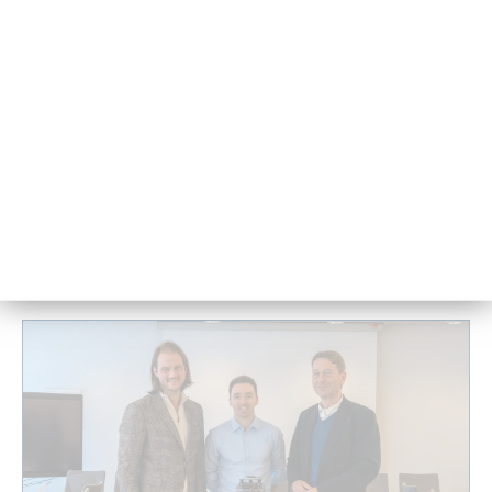
to­ma­ti­siert ver­ar­bei­tet. So ent­ste­hen Kar­ten mit kon­kre­
ten Emp­feh­lun­gen. In ver­schie­de­nen Far­ben mar­kier­te
Zonen zei­gen, ob die Kul­tur­pflan­ze oder die öko­lo­gi­sche
Maß­nah­me den hö­he­ren Er­trag ein­bringt. „Auf die­ser
Ent­schei­dungs­grund­la­ge kön­nen Land­wirt*innen er­trag­
rei­che Teil­flä­chen wie ge­wohnt be­wirt­schaf­ten und er­
trags­är­me­re Be­rei­che ge­zielt für öko­lo­gi­sche Maß­nah­men
nut­zen, ohne fi­nan­zi­el­le Nach­tei­le zu haben,“ sagt Reck­le­
ben. „So rech­net sich Kli­ma­schutz für die Be­trie­be.“