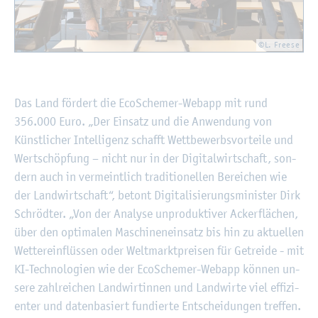
©L. Free­se
Das Land för­dert die Eco­Sche­mer-Webapp mit rund
356.000 Euro. „Der Ein­satz und die An­wen­dung von
Künst­li­cher In­tel­li­genz schafft Wett­be­werbs­vor­tei­le und
Wert­schöp­fung – nicht nur in der Di­gi­tal­wirt­schaft, son­
dern auch in ver­meint­lich tra­di­tio­nel­len Be­rei­chen wie
der Land­wirt­schaft“, be­tont Di­gi­ta­li­sie­rungs­mi­nis­ter Dirk
Schröd­ter. „Von der Ana­ly­se un­pro­duk­ti­ver Acker­flä­chen,
über den op­ti­ma­len Ma­schi­nen­ein­satz bis hin zu ak­tu­el­len
Wet­ter­ein­flüs­sen oder Welt­markt­prei­sen für Ge­trei­de - mit
KI-Tech­no­lo­gi­en wie der Eco­Sche­mer-Webapp kön­nen un­
se­re zahl­rei­chen Land­wir­tin­nen und Land­wir­te viel ef­fi­zi­
en­ter und da­ten­ba­siert fun­dier­te Ent­schei­dun­gen tref­fen.