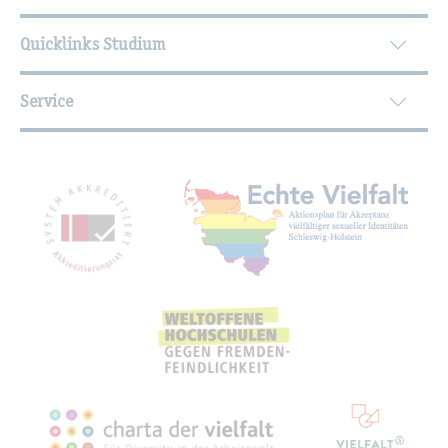
Quicklinks Studium
Service
Mit­glied­schaf­ten, Aus­zeich­nun­gen,