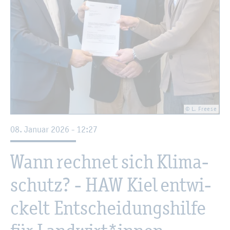
© L. Free­se
08. Ja­nu­ar 2026 - 12:27
Wann rech­net sich Kli­ma­
schutz? - HAW Kiel ent­wi­
ckelt Ent­schei­dungs­hil­fe