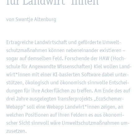
für Land­wirt*innen
von Swant­je Al­ten­burg
©
Fach­hoch­schu­le Kiel
Er­trag­rei­che Land­wirt­schaft und ge­för­der­te Um­welt­
schutz­maß­nah­men kön­nen ne­ben­ein­an­der exis­tie­ren –
sogar auf dem­sel­ben Feld. For­schen­de der HAW (Hoch­
schu­le für An­ge­wand­te Wis­sen­schaf­ten) Kiel wol­len Land­
wirt*innen mit einer KI-ba­sier­ten Soft­ware dabei un­ter­
stüt­zen, öko­lo­gisch und öko­no­misch sinn­vol­le Ent­schei­
dun­gen für ihre Acker­flä­chen zu tref­fen. Am Ende des auf
drei Jahre aus­ge­leg­ten Trans­fer­pro­jekts „Eco­Sche­mer-
Webapp“ soll eine Webapp Land­wirt*innen zei­gen, an
wel­chen Po­si­tio­nen auf ihren Fel­dern es aus öko­no­mi­
scher Sicht sinn­voll wäre Um­welt­schutz­maß­nah­men um­
zu­set­zen.