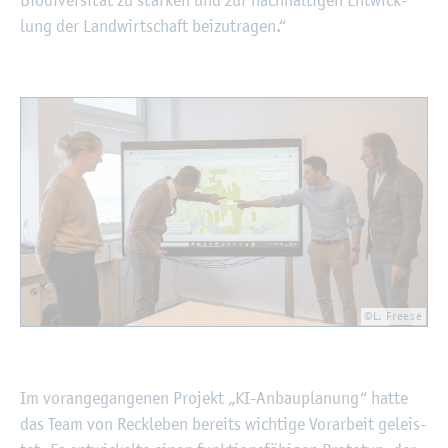
lung der Land­wirt­schaft bei­zu­tra­gen.“
©L. Free­se
Im vor­an­ge­gan­ge­nen Pro­jekt „KI-An­bau­pla­nung“ hatte
das Team von Reck­le­ben be­reits wich­ti­ge Vor­ar­beit ge­leis­