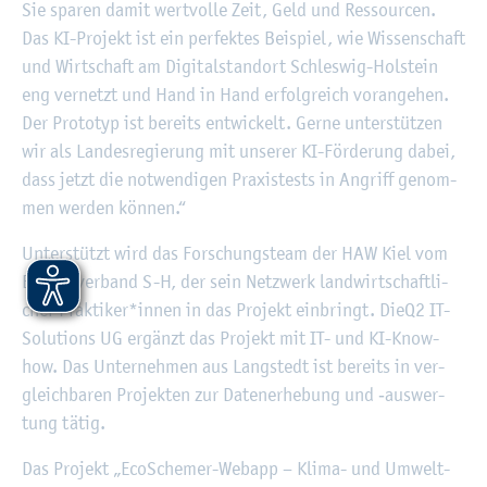
Sie spa­ren damit wert­vol­le Zeit, Geld und Res­sour­cen.
Das KI-Pro­jekt ist ein per­fek­tes Bei­spiel, wie Wis­sen­schaft
und Wirt­schaft am Di­gi­tal­stand­ort Schles­wig-Hol­stein
eng ver­netzt und Hand in Hand er­folg­reich vor­an­ge­hen.
Der Pro­to­typ ist be­reits ent­wi­ckelt. Gerne un­ter­stüt­zen
wir als Lan­des­re­gie­rung mit un­se­rer KI-För­de­rung dabei,
dass jetzt die not­wen­di­gen Pra­xis­tests in An­griff ge­nom­
men wer­den kön­nen.“
Un­ter­stützt wird das For­schungs­team der HAW Kiel vom
Bau­ern­ver­band S-H, der sein Netz­werk land­wirt­schaft­li­
cher Prak­ti­ker*innen in das Pro­jekt ein­bringt. Die
Q2 IT-
So­lu­ti­ons UG er­gänzt das Pro­jekt mit IT- und KI-Know-
how. Das Un­ter­neh­men aus Langstedt ist be­reits in ver­
gleich­ba­ren Pro­jek­ten zur Da­ten­er­he­bung und ‑aus­wer­
tung tätig.
Das Pro­jekt „Eco­Sche­mer-Webapp – Klima- und Um­welt­