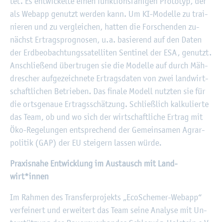
tet. Es ent­wi­ckel­te einen funk­ti­ons­fä­hi­gen Pro­to­typ, der
als Webapp ge­nutzt wer­den kann. Um KI-Mo­del­le zu trai­
nie­ren und zu ver­glei­chen, hat­ten die For­schen­den zu­
nächst Er­trags­pro­gno­sen, u.a. ba­sie­rend auf den Daten
der Erd­be­ob­ach­tungs­sa­tel­li­ten Sen­ti­nel der ESA, ge­nutzt.
An­schlie­ßend über­tru­gen sie die Mo­del­le auf durch Mäh­
dre­scher auf­ge­zeich­ne­te Er­trags­da­ten von zwei land­wirt­
schaft­li­chen Be­trie­ben. Das fi­na­le Mo­dell nutz­ten sie für
die orts­ge­naue Er­trags­schät­zung. Schlie­ß­lich kal­ku­lier­te
das Team, ob und wo sich der wirt­schaft­li­che Er­trag mit
Öko-Re­ge­lun­gen ent­spre­chend der Ge­mein­sa­men Agrar­
po­li­tik (GAP) der EU stei­gern las­sen würde.
Pra­xis­na­he Ent­wick­lung im Aus­tausch mit Land­
wirt*innen
Im Rah­men des Trans­fer­pro­jekts „Eco­Sche­mer-Webapp“
ver­fei­nert und er­wei­tert das Team seine Ana­ly­se mit Un­