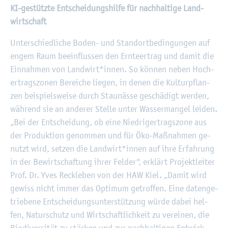
KI-ge­stütz­te Ent­schei­dungs­hil­fe für nach­hal­ti­ge Land­
wirt­schaft
Un­ter­schied­li­che Boden- und Stand­ort­be­din­gun­gen auf
engem Raum be­ein­flus­sen den Ern­te­er­trag und damit die
Ein­nah­men von Land­wirt*innen. So kön­nen neben Hoch­
er­trags­zo­nen Be­rei­che lie­gen, in denen die Kul­tur­pflan­
zen bei­spiels­wei­se durch Stau­näs­se ge­schä­digt wer­den,
wäh­rend sie an an­de­rer Stel­le unter Was­ser­man­gel lei­den.
„Bei der Ent­schei­dung, ob eine Nied­ri­ger­trags­zo­ne aus
der Pro­duk­ti­on ge­nom­men und für Öko-Maß­nah­men ge­
nutzt wird, set­zen die Land­wirt*innen auf ihre Er­fah­rung
in der Be­wirt­schaf­tung ihrer Fel­der“, er­klärt Pro­jekt­lei­ter
Prof. Dr. Yves Reck­le­ben von der HAW Kiel. „Damit wird
ge­wiss nicht immer das Op­ti­mum ge­trof­fen. Eine da­ten­ge­
trie­be­ne Ent­schei­dungs­un­ter­stüt­zung würde dabei hel­
fen, Na­tur­schutz und Wirt­schaft­lich­keit zu ver­ei­nen, die
Bio­di­ver­si­tät zu stär­ken und zur nach­hal­ti­gen Ent­wick­