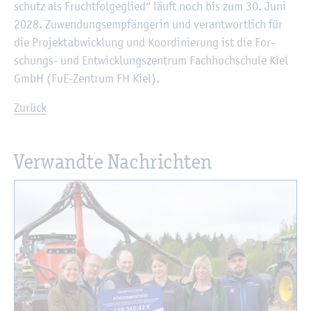
schutz als Frucht­fol­ge­glied“ läuft noch bis zum 30. Juni
2028. Zu­wen­dungs­emp­fän­ge­rin und ver­ant­wort­lich für
die Pro­jekt­ab­wick­lung und Ko­or­di­nie­rung ist die For­
schungs- und Ent­wick­lungs­zen­trum Fach­hoch­schu­le Kiel
GmbH (FuE-Zen­trum FH Kiel).
Zu­rück
Ver­wand­te Nach­rich­ten