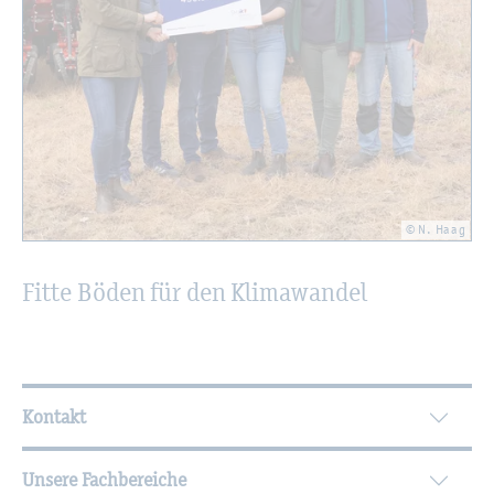
© N. Haag
Fitte Böden für den Kli­ma­wan­del
Wei­ter­füh­ren­de In­for­ma­tio­nen
Kontakt
Unsere Fachbereiche