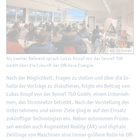
©S. Pe­ter­sen
Als zwei­ter Re­fe­rent sprach Lukas Knopf von der Ten­neT TSO
GmbH über die Zu­kunft der Off­shore En­er­gie.
Nach der Mög­lich­keit, Fra­gen zu stel­len und über die In­
hal­te der Vor­trä­ge zu dis­ku­tie­ren, folg­te ein Bei­trag von
Lukas Knopf von der Ten­neT TSO GmbH, einem Un­ter­neh­
men, das Strom­net­ze be­treibt. Nach der Vor­stel­lung des
Un­ter­neh­mens und sei­ner Ziele ging er auf den Ein­satz
zu­künf­ti­ger Tech­no­lo­gi­en ein. Neben au­to­no­men Pro­zes­
sen wer­den auch Aug­men­ted Rea­li­ty (AR) und di­gi­ta­le
Zwil­lin­ge von Ma­schi­nen eine immer grö­ße­re Rolle im Off­