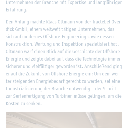
Un­ter­neh­men der Bran­che mit Ex­per­ti­se und lang­jäh­ri­ger
Er­fah­rung.
Den An­fang mach­te Klaas Olt­mann von der Trac­te­bel Over­
dick GmbH, einem welt­weit tä­ti­gen Un­ter­neh­men, das
sich auf mo­der­nes Off­shore-En­gi­nee­ring sowie des­sen
Kon­struk­ti­on, War­tung und In­spek­ti­on spe­zia­li­siert hat.
Olt­mann warf einen Blick auf die Ge­schich­te der Off­shore-
En­er­gie und zeig­te dabei auf, dass die Tech­no­lo­gie immer
si­che­rer und viel­fäl­ti­ger ge­wor­den ist. An­schlie­ßend ging
er auf die Zu­kunft von Off­shore En­er­gie ein: Um dem wei­
ter stei­gen­den En­er­gie­be­darf ge­recht zu wer­den, sei eine
In­dus­tria­li­sie­rung der Bran­che not­wen­dig – der Schritt
zur Se­ri­en­fer­ti­gung von Tur­bi­nen müsse ge­lin­gen, um die
Kos­ten zu sen­ken.