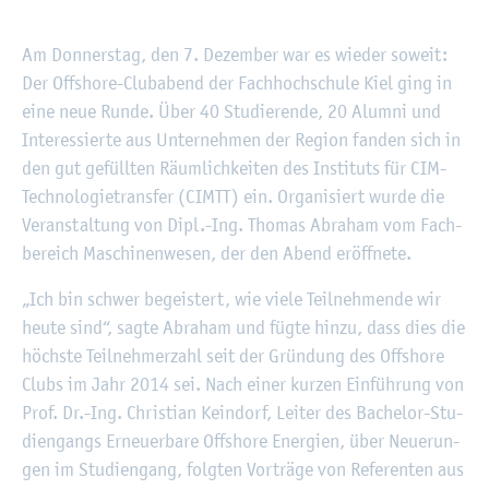
©
Fach­hoch­schu­le Kiel
Am Don­ners­tag, den 7. De­zem­ber war es wie­der so­weit:
Der Off­shore-Club­abend der Fach­hoch­schu­le Kiel ging in
eine neue Runde. Über 40 Stu­die­ren­de, 20 Alum­ni und
In­ter­es­sier­te aus Un­ter­neh­men der Re­gi­on fan­den sich in
den gut ge­füll­ten Räum­lich­kei­ten des In­sti­tuts für CIM-
Tech­no­lo­gie­trans­fer (CIMTT) ein. Or­ga­ni­siert wurde die
Ver­an­stal­tung von Dipl.-Ing. Tho­mas Abra­ham vom Fach­
be­reich Ma­schi­nen­we­sen, der den Abend er­öff­ne­te.
„Ich bin schwer be­geis­tert, wie viele Teil­neh­men­de wir
heute sind“, sagte Abra­ham und fügte hinzu, dass dies die
höchs­te Teil­neh­mer­zahl seit der Grün­dung des Off­shore
Clubs im Jahr 2014 sei. Nach einer kur­zen Ein­füh­rung von
Prof. Dr.-Ing. Chris­ti­an Keindorf, Lei­ter des Ba­che­lor-Stu­
di­en­gangs Er­neu­er­ba­re Off­shore En­er­gi­en, über Neue­run­
gen im Stu­di­en­gang, folg­ten Vor­trä­ge von Re­fe­ren­ten aus