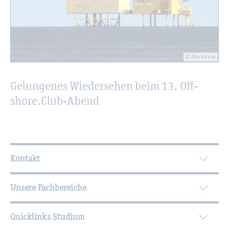
© Abra­ham
Ge­lun­ge­nes Wie­der­se­hen beim 13. Off­
shore.Club-Abend
Wei­ter­füh­ren­de In­for­ma­tio­nen
Kontakt
Unsere Fachbereiche
Quicklinks Studium