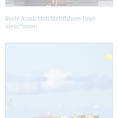
© Pri­vat
Beste Aus­sich­ten für Off­shore-In­ge­
nieur*innen