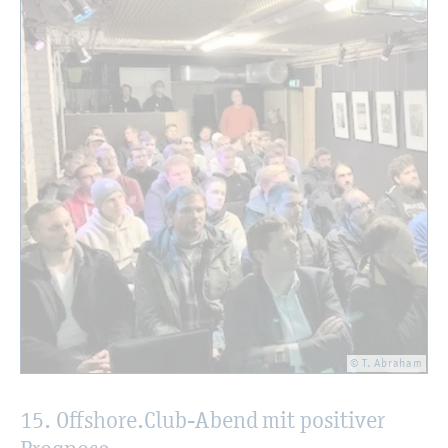
© T. Abra­ham
15. Off­shore.Club-Abend mit po­si­ti­ver