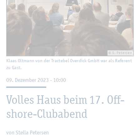
© S. Pe­ter­sen
Klaas Olt­mann von der Trac­te­bel Over­dick GmbH war als Re­fe­rent
zu Gast.
09. De­zem­ber 2023 - 10:00
Vol­les Haus beim 17. Off­
shore-Club­abend
von Stel­la Pe­ter­sen