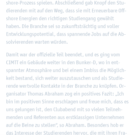
shore-Pro­zess spie­len. Ab­schlie­ßend gab Knopf den Stu­
die­ren­den mit auf den Weg, dass sie mit Er­neu­er­ba­re Off­
shore En­er­gi­en den rich­ti­gen Stu­di­en­gang ge­wählt
haben. Die Bran­che sei so zu­kunfts­träch­tig und vol­ler
Ent­wick­lungs­po­ten­ti­al, dass span­nen­de Jobs auf die Ab­
sol­vie­ren­den war­ten wür­den.
Damit war der of­fi­zi­el­le Teil be­en­det, und es ging vom
CIMTT ein Ge­bäu­de wei­ter in den Bun­ker-D, wo in ent­
spann­ter At­mo­sphä­re und bei einem Im­biss die Mög­lich­
keit be­stand, sich wei­ter aus­zu­tau­schen und als Stu­die­
ren­de wert­vol­le Kon­tak­te in der Bran­che zu knüp­fen. Or­
ga­ni­sa­tor Tho­mas Abra­ham zog ein po­si­ti­ves Fazit: „Ich
bin im po­si­ti­ven Sinne er­schla­gen und freue mich, dass es
uns ge­lun­gen ist, den Club­abend mit so vie­len Teil­neh­
men­den und Re­fe­ren­ten aus erst­klas­si­gen Un­ter­neh­men
auf die Beine zu stel­len“, so Abra­ham. Be­son­ders hob er
das In­ter­es­se der Stu­die­ren­den her­vor, die mit ihren Fra­