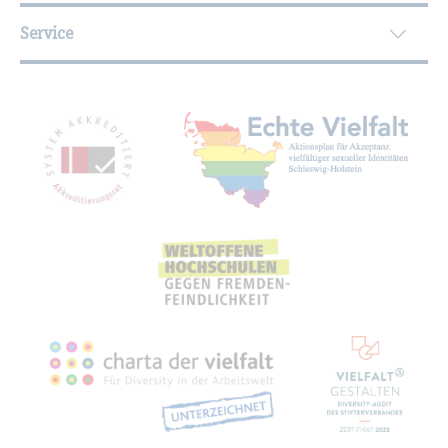
Service
Mit­glied­schaf­ten, Aus­zeich­nun­gen,