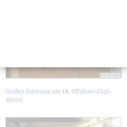
© S. Han­sen
Gro­ßes In­ter­es­se am 18. Off­shore-Club­
abend