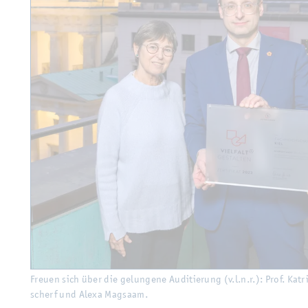
Freu­en sich über die ge­lun­ge­ne Au­di­tie­rung (v.l.n.r.): Prof. Kat­
scherf und Alexa Mag­saam.