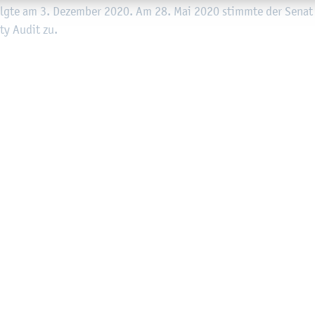
­folg­te am 3. De­zem­ber 2020. Am 28. Mai 2020 stimm­te der Senat 
i­ty Audit zu.