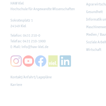
HAW Kiel
Agrar­wirt­sch
Hoch­schu­le für An­ge­wand­te Wis­sen­schaf­ten
Ge­sund­heit
In­for­ma­tik u
So­kra­tes­platz 1
24149
Kiel
Ma­schi­nen­we
Me­di­en / Bau
Te­le­fon:
0431 210-0
Te­le­fax:
0431 210-1900
So­zia­le Ar­be
E-Mail:
info@​haw-​kiel.​de
Wirt­schaft
Kon­takt/An­fahrt/La­ge­plä­ne
Kar­rie­re