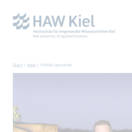
Zur Haupt­na­vi­ga­ti­on sprin­gen
Zum Haupt­in­halt sprin­g
Start
news
Viel­falt ge­stal­ten