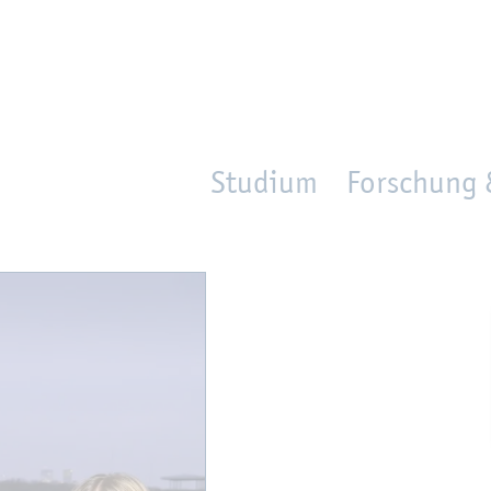
en
Zur Un­ter­na­vi­ga­ti­on sprin­gen
per­son_­se­arch
mo­ve­d_lo­ca­ti­on
Studium
Forschung 