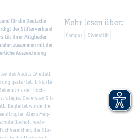
Mehr lesen über:
­band für die Deut­sche
ür­digt der Stif­ter­ver­band
Cam­pus
Di­ver­si­tät
i­tät ihrer Mit­glie­der
rf, nahm zu­sam­men mit der
­er­li­che Aus­zeich­nung
­ten des Au­dits „Viel­falt
ung ge­star­tet. Er­klär­te
e Be­kennt­nis der Hoch­
­stra­te­gie. Die ers­ten Sit­
att. Be­glei­tet wurde die
be­auf­trag­ten Alexa Mag­
h­schu­le Bo­cholt hoch­
Fach­be­rei­chen, der Stu­
­fi­zi­te der Hoch­schu­le,