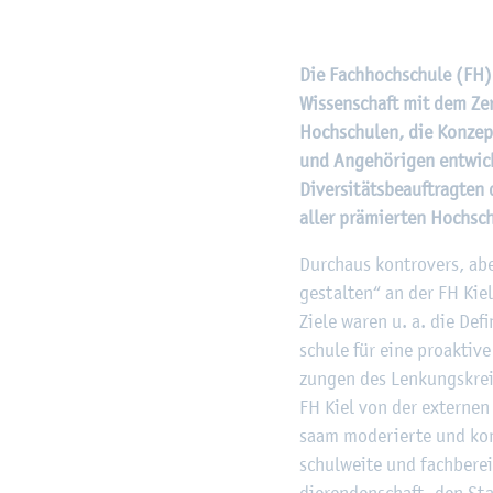
Die Fach­hoch­schu­le (FH)
Wis­sen­schaft mit dem Zer­ti
Hoch­schu­len, die Kon­zep­
und An­ge­hö­ri­gen ent­wi­
Di­ver­si­täts­be­auf­trag­t
aller prä­mier­ten Hoch­sch
Durch­aus kon­tro­vers, aber
ge­stal­ten“ an der FH Kiel
Ziele waren u. a. die De­fi­
schu­le für eine pro­ak­ti­ve
zun­gen des Len­kungs­krei­
FH Kiel von der ex­ter­nen 
saam mo­de­rier­te und kon­z
schul­wei­te und fach­be­r
die­ren­den­schaft, den Stab