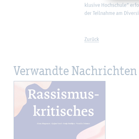
klu­si­ve Hoch­schu­le“ er
der Teil­nah­me am Di­ver­s
Zu­rück
Ver­wand­te Nach­rich­ten