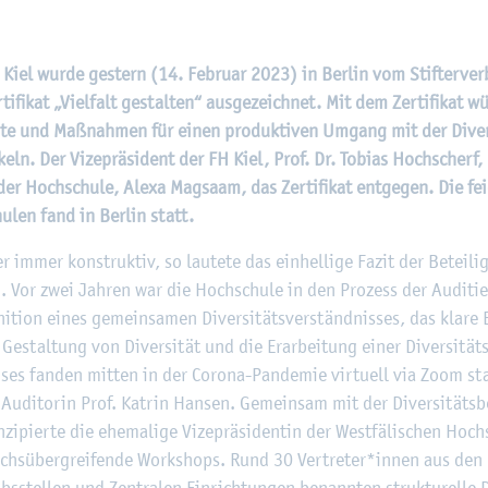
©
Fach­hoch­schu­le Kiel
 Kiel wurde ges­tern (14. Fe­bru­ar 2023) in Ber­lin vom Stif­ter­ver
­fi­kat „Viel­falt ge­stal­ten“ aus­ge­zeich­net. Mit dem Zer­ti­fi­kat w
te und Maß­nah­men für einen pro­duk­ti­ven Um­gang mit der Di­ver­s
ckeln. Der Vi­ze­prä­si­dent der FH Kiel, Prof. Dr. To­bi­as Hoch­sche
en der Hoch­schu­le, Alexa Mag­saam, das Zer­ti­fi­kat ent­ge­gen. Die fei
u­len fand in Ber­lin statt.
 immer kon­struk­tiv, so lau­te­te das ein­hel­li­ge Fazit der Be­tei­lig
. Vor zwei Jah­ren war die Hoch­schu­le in den Pro­zess der Au­di­tie­r
ni­ti­on eines ge­mein­sa­men Di­ver­si­täts­ver­ständ­nis­ses, das klar
 Ge­stal­tung von Di­ver­si­tät und die Er­ar­bei­tung einer Di­ver­si­täts
ses fan­den mit­ten in der Co­ro­na-Pan­de­mie vir­tu­ell via Zoom st
Au­di­to­rin Prof. Kat­rin Han­sen. Ge­mein­sam mit der Di­ver­si­täts­
i­pier­te die ehe­ma­li­ge Vi­ze­prä­si­den­tin der West­fä­li­schen Hoc
eichs­über­grei­fen­de Work­shops. Rund 30 Ver­tre­ter*innen aus den 
s­stel­len und Zen­tra­len Ein­rich­tun­gen be­nann­ten struk­tu­rel­le De