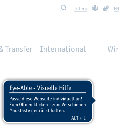
Such­ben
Leich­te Spra­che
Ge­bär­den­spra
In­tern
EN
& Transfer
International
Wir