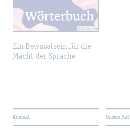
© C. Köhn­ke
Ein Be­wusst­sein für die
Macht der Spra­che
Wei­ter­füh­ren­de In­for­ma
Kontakt
Unsere Fac