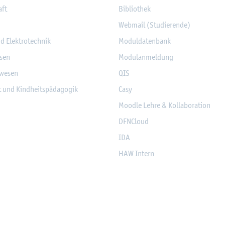
aft
Bi­blio­thek
Web­mail (Stu­die­ren­de)
nd Elek­tro­tech­nik
Mo­dul­da­ten­bank
­sen
Mo­du­l­an­mel­dung
­we­sen
QIS
it und Kind­heits­päd­ago­gik
Casy
Mood­le Lehre & Kol­la­bo­ra­ti­on
DF­NCloud
IDA
HAW In­tern