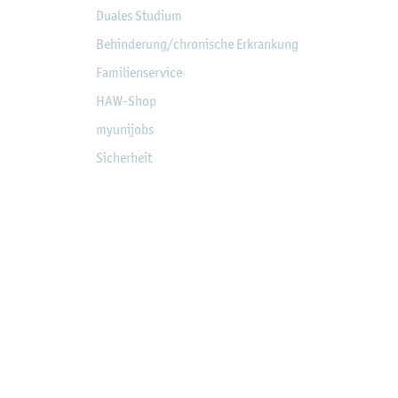
Dua­les Stu­di­um
Be­hin­de­rung/chro­ni­sche Er­kran­kung
Fa­mi­li­en­ser­vice
HAW-Shop
myu­ni­jobs
Si­cher­heit