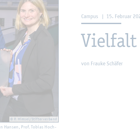
Cam­pus
|
15. Fe­bru­ar 2
Viel­falt
von Frau­ke Schä­fer
© P. Him­sel/Stif­ter­ver­band
rin Han­sen, Prof. To­bi­as Hoch­