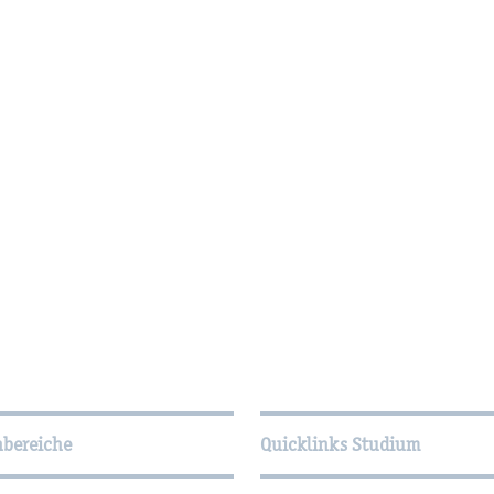
­tio­nen
hbereiche
Quicklinks Studium