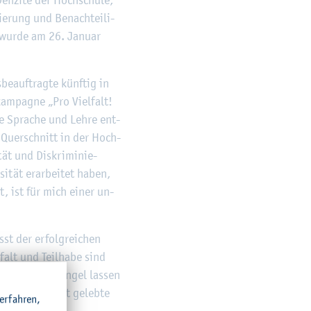
e­rung und Be­nach­tei­li­
el wurde am 26. Ja­nu­ar
­be­auf­trag­te künf­tig in
kam­pa­gne „Pro Viel­falt!
h­te Spra­che und Lehre ent­
m Quer­schnitt in der Hoch­
tät und Dis­kri­mi­nie­
­tät er­ar­bei­tet haben,
ut, ist für mich einer un­
sst der er­folg­rei­chen
­falt und Teil­ha­be sind
Fach­kräf­te­man­gel las­sen
e­sem Grund ist ge­leb­te
r­fah­ren,