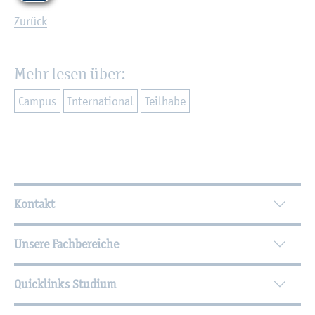
Zu­rück
Mehr lesen über:
Cam­pus
In­ter­na­tio­nal
Teil­ha­be
Wei­ter­füh­ren­de In­for­ma­tio­nen
Kontakt
Unsere Fachbereiche
Quicklinks Studium