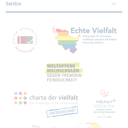
Service
Mit­glied­schaf­ten, Aus­zeich­nun­gen,