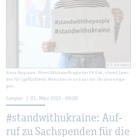
© J. Kläschen
Alexa Mag­saam, Di­ver­si­täts­be­auf­trag­te der FH Kiel, nimmt Spen­
den für (ge­flüch­te­te) Men­schen in und aus der Ukrai­ne ent­ge­
gen.
Cam­pus
|
01. März 2022 - 09:00
#stand­wit­h­ukrai­ne: Auf­
ruf zu Sach­spen­den für die