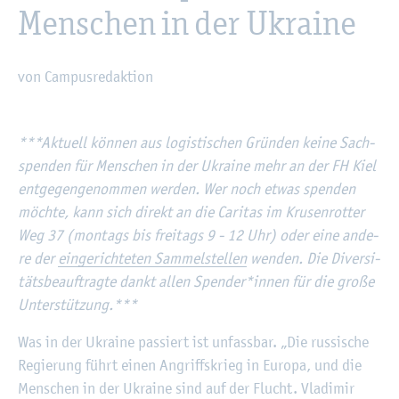
Men­schen in der Ukrai­ne
von Cam­pus­re­dak­ti­on
©
Fach­hoch­schu­le Kiel
***Ak­tu­ell kön­nen aus lo­gis­ti­schen Grün­den keine Sach­
spen­den für Men­schen in der Ukrai­ne mehr an der FH Kiel
ent­ge­gen­ge­nom­men wer­den. Wer noch etwas spen­den
möch­te, kann sich di­rekt an die Ca­ri­tas im Kru­sen­rot­ter
Weg 37 (mon­tags bis frei­tags 9 - 12 Uhr) oder eine an­de­
re der
ein­ge­rich­te­ten Sam­mel­stel­len
wen­den. Die Di­ver­si­
täts­be­auf­trag­te dankt allen Spen­der*innen für die große
Un­ter­stüt­zung.***
Was in der Ukrai­ne pas­siert ist un­fass­bar. „Die rus­si­sche
Re­gie­rung führt einen An­griffs­krieg in Eu­ro­pa, und die
Men­schen in der Ukrai­ne sind auf der Flucht. Vla­di­mir