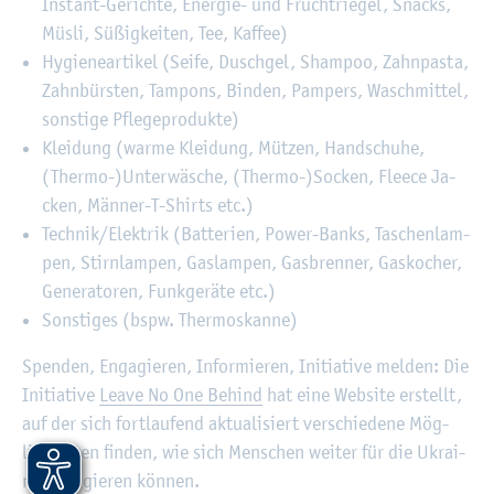
In­stant-Ge­rich­te, En­er­gie- und Frucht­rie­gel, Snacks,
Müsli, Sü­ßig­kei­ten, Tee, Kaf­fee)
Hy­gie­ne­ar­ti­kel (Seife, Dusch­gel, Sham­poo, Zahn­pas­ta,
Zahn­bürs­ten, Tam­pons, Bin­den, Pam­pers, Wasch­mit­tel,
sons­ti­ge Pfle­ge­pro­duk­te)
Klei­dung (warme Klei­dung, Müt­zen, Hand­schu­he,
(Ther­mo-)Un­ter­wä­sche, (Ther­mo-)So­cken, Fleece Ja­
cken, Män­ner-T-Shirts etc.)
Tech­nik/Elek­trik (Bat­te­ri­en, Power-Banks, Ta­schen­lam­
pen, Stirn­lam­pen, Gas­lam­pen, Gas­bren­ner, Gas­ko­cher,
Ge­ne­ra­to­ren, Funk­ge­rä­te etc.)
Sons­ti­ges (bspw. Ther­mos­kan­ne)
Spen­den, En­ga­gie­ren, In­for­mie­ren, In­itia­ti­ve mel­den: Die
In­itia­ti­ve
Leave No One Be­hind
hat eine Web­site er­stellt,
auf der sich fort­lau­fend ak­tua­li­siert ver­schie­de­ne Mög­
lich­kei­ten fin­den, wie sich Men­schen wei­ter für die Ukrai­
ne en­ga­gie­ren kön­nen.