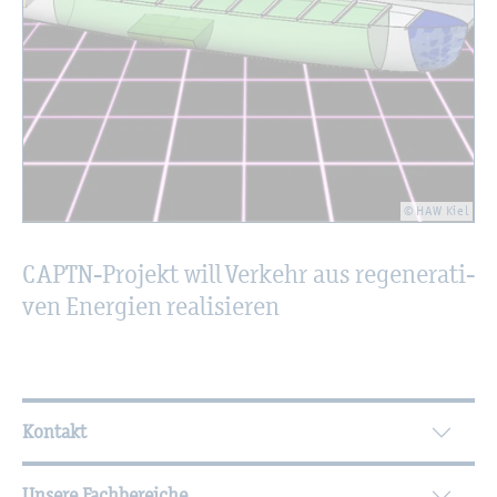
© HAW Kiel
CAPTN-Pro­jekt will Ver­kehr aus re­ge­ne­ra­ti­
ven En­er­gi­en rea­li­sie­ren
Wei­ter­füh­ren­de In­for­ma­tio­nen
Kontakt
Unsere Fachbereiche