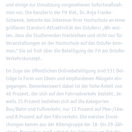
und ei­ni­ge zur Um­set­zung vor­ge­se­he­nen So­fort­maß­nah­
men vor. Die Kanz­le­rin der FH Kiel, Dr. Anja Fran­ke-
Schwenk, be­ton­te das In­ter­es­se ihrer Hoch­schu­le an einer
grö­ße­ren Stand­ort-At­trak­ti­vi­tät des Ost­ufers: „Wir wol­
len, dass die Stu­die­ren­den hier­blei­ben und nicht nur für
Ver­an­stal­tun­gen an der Hoch­schu­le auf das Ost­ufer kom­
men.“ Sie sei froh über die Be­tei­li­gung der FH am Ost­ufer-
Ver­kehrs­kon­zept.
Im Zuge der öf­fent­li­chen On­line­be­tei­li­gung sind 531 Bei­
trä­ge in Form von Ideen und emp­fun­de­nen Män­geln ein­
ge­gan­gen. Be­mer­kens­wert dabei ist der hohe An­teil von
46 Pro­zent, der sich auf den Fahr­rad­ver­kehr be­zieht. Je­
weils 15 Pro­zent be­zie­hen sich auf die Ka­te­go­ri­en
Bus/Bahn und Fu­ß­ver­kehr, nur 11 Pro­zent auf Pkw-/Lkw-
und 8 Pro­zent auf den Fähr­ver­kehr. Die meis­ten Ein­rei­
chun­gen kamen aus der Al­ters­grup­pe der 18- bis 29-Jäh­