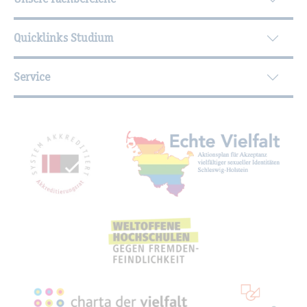
Quicklinks Studium
Service
Mit­glied­schaf­ten, Aus­zeich­nun­gen,