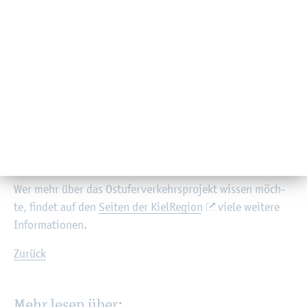
Nach den Prä­sen­ta­tio­nen be­ton­te Se­bas­ti­an Schrö­der-
Dick­reu­ter von „Pla­ner­so­cie­tät“ seine Vor­freu­de auf das
wei­te­re Vor­ge­hen und rief die Gäste dazu auf, sich frei
zwi­schen den im Au­di­max ver­teil­ten In­fo­pla­ka­ten zu be­
we­gen und je­weils wei­te­re Ideen und An­re­gun­gen bei­zu­
steu­ern. Diese wur­den ab­schlie­ßend offen dis­ku­tiert und
sol­len neben den Ein­rei­chun­gen der On­line­be­tei­li­gung
eben­falls bei der wei­te­ren Kon­zep­ti­on be­rück­sich­tigt wer­
den.
Wer mehr über das Ost­ufer­ver­kehrs­pro­jekt wis­sen möch­
te, fin­det auf den
Sei­ten der Kiel­Re­gi­on
viele wei­te­re
In­for­ma­tio­nen.
Zu­rück
Mehr lesen über: