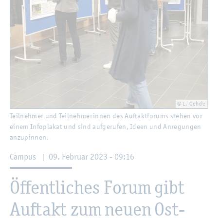
© L. Gehde
Teil­neh­mer und Teil­neh­me­rin­nen des Auf­takt­fo­rums ste­hen vor
einem In­fo­pla­kat und sind auf­ge­ru­fen, Ideen und An­re­gun­gen
an­zu­pin­nen.
Cam­pus
|
09. Fe­bru­ar 2023 - 09:16
Öf­fent­li­ches Forum gibt
Auf­takt zum neuen Ost­