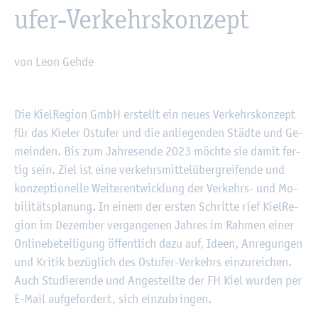
ufer-Ver­kehrs­kon­zept
von Leon Gehde
©
Fach­hoch­schu­le Kiel
Die Kiel­Re­gi­on GmbH er­stellt ein neues Ver­kehrs­kon­zept
für das Kie­ler Ost­ufer und die an­lie­gen­den Städ­te und Ge­
mein­den. Bis zum Jah­res­en­de 2023 möch­te sie damit fer­
tig sein. Ziel ist eine ver­kehrs­mit­tel­über­grei­fen­de und
kon­zep­tio­nel­le Wei­ter­ent­wick­lung der Ver­kehrs- und Mo­
bi­li­täts­pla­nung. In einem der ers­ten Schrit­te rief Kiel­Re­
gi­on im De­zem­ber ver­gan­ge­nen Jah­res im Rah­men einer
On­line­be­tei­li­gung öf­fent­lich dazu auf, Ideen, An­re­gun­gen
und Kri­tik be­züg­lich des Ost­ufer-Ver­kehrs ein­zu­rei­chen.
Auch Stu­die­ren­de und An­ge­stell­te der FH Kiel wur­den per
E-Mail auf­ge­for­dert, sich ein­zu­brin­gen.