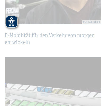
© J. Kläschen
E-Mo­bi­li­tät für den Ver­kehr von mor­gen
ent­wi­ckeln