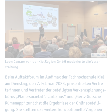
©L. Gehde
Leon Ja­ma­er von der Kiel­Re­gi­on GmbH mo­de­rier­te die Ver­an­
stal­tung.
Beim Auf­takt­fo­rum im Au­di­max der Fach­hoch­schu­le Kiel
am Diens­tag, den 7. Fe­bru­ar 2023, prä­sen­tier­ten Ver­tre­
te­rin­nen und Ver­tre­ter der be­tei­lig­ten Ver­kehrs­pla­nungs­
bü­ros „Pla­ner­so­cie­tät“, „ur­ba­nus“ und „Gertz Gut­sche
Rü­men­app“ zu­nächst die Er­geb­nis­se der On­line­be­tei­li­
gung. Sie stell­ten das wei­te­re kon­zep­tio­nel­le Vor­ge­hen