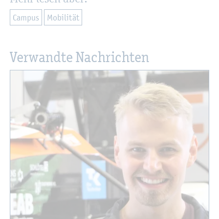
Cam­pus
Mo­bi­li­tät
Ver­wand­te Nach­rich­ten