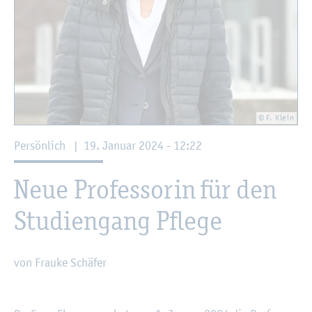
© F. Klein
Per­sön­lich
|
19. Ja­nu­ar 2024 - 12:22
Neue Pro­fes­so­rin für den
Stu­di­en­gang Pfle­ge
von Frau­ke Schä­fer