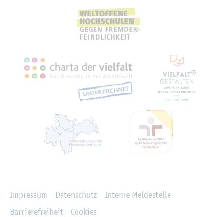
Recht­li­ches
Im­pres­sum
Da­ten­schutz
In­ter­ne Mel­de­stel­le
Bar­rie­re­frei­heit
Coo­kies