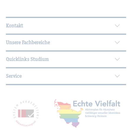
Wei­ter­füh­ren­de In­for­ma­tio­nen
Kontakt
Unsere Fachbereiche
Quicklinks Studium
Service
Mit­glied­schaf­ten, Aus­zeich­nun­gen,