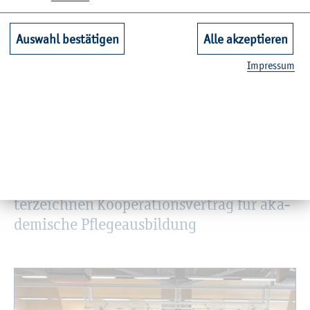
Auswahl bestätigen
Alle akzeptieren
Im­pres­sum
© SKK
Städ­ti­sches Kran­ken­haus Kiel und FH un­
ter­zeich­nen Ko­ope­ra­ti­ons­ver­trag für aka­
de­mi­sche Pfle­ge­aus­bil­dung