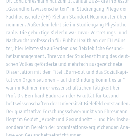
©
Fach­hoch­schu­le Kiel
Dr. Cona Eh­re­s­mann hat zum 1. Ja­nu­ar 2024 die Pro­fes­sur
„Ge­sund­heits­wis­sen­schaf­ten“ im Stu­di­en­gang Pfle­ge der
Fach­hoch­schu­le (FH) Kiel am Stand­ort Neu­müns­ter über­
nom­men. Au­ßer­dem lehrt sie im Stu­di­en­gang Phy­sio­the­
ra­pie. Die ge­bür­ti­ge Kie­le­rin war zuvor Ver­tre­tungs- und
Nach­wuchs­pro­fes­so­rin für Pu­blic Health an der FH Müns­
ter; hier lei­te­te sie au­ßer­dem das Be­trieb­li­che Ge­sund­
heits­ma­nage­ment. Ihre von der Stu­di­en­stif­tung des deut­
schen Vol­kes ge­för­der­te und mehr­fach aus­ge­zeich­ne­te
Dis­ser­ta­ti­on mit dem Titel „Burn-out und das So­zi­al­ka­pi­
tal von Or­ga­ni­sa­tio­nen – auf die Bin­dung kommt es an“
war im Rah­men ihrer wis­sen­schaft­li­chen Tä­tig­keit bei
Prof. Dr. Bern­hard Ba­du­ra an der Fa­kul­tät für Ge­sund­
heits­wis­sen­schaf­ten der Uni­ver­si­tät Bie­le­feld ent­stan­den.
Der quan­ti­ta­ti­ve For­schungs­schwer­punkt von Eh­re­s­mann
liegt im Ge­biet „Ar­beit und Ge­sund­heit“ – und hier ins­be­
son­de­re im Be­reich der or­ga­ni­sa­ti­ons­ver­glei­chen­den Ana­
ly­se von Ge­sund­heits­ein­rich­tun­gen.