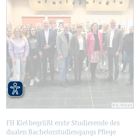
© K. Nis­sen
FH Kiel be­grü­ßt erste Stu­die­ren­de des
dua­len Ba­che­lor­stu­di­en­gangs Pfle­ge