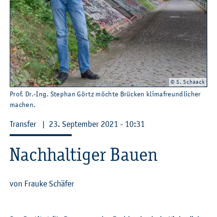
© S. Schaack
Prof. Dr.-Ing. Ste­phan Görtz möch­te Brü­cken kli­ma­freund­li­cher
ma­chen.
Trans­fer
|
23. Sep­tem­ber 2021 - 10:31
Nach­hal­ti­ger Bauen
von Frau­ke Schä­fer