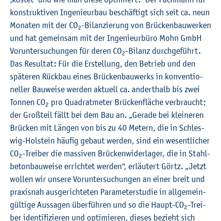
kon­struk­ti­ven In­ge­nieur­bau be­schäf­tigt sich seit ca. neun
Mo­na­ten mit der CO
-Bi­lan­zie­rung von Brü­cken­bau­wer­ken
2
und hat ge­mein­sam mit der In­ge­nieur­bü­ro Mohn GmbH
Vor­un­ter­su­chun­gen für deren CO
-Bi­lanz durch­ge­führt.
2
Das Re­sul­tat: Für die Er­stel­lung, den Be­trieb und den
spä­te­ren Rück­bau eines Brü­cken­bau­werks in kon­ven­tio­
nel­ler Bau­wei­se wer­den ak­tu­ell ca. an­dert­halb bis zwei
Ton­nen CO
pro Qua­drat­me­ter Brü­cken­flä­che ver­braucht;
2
der Gro­ß­teil fällt bei dem Bau an. „Ge­ra­de bei klei­ne­ren
Brü­cken mit Län­gen von bis zu 40 Me­tern, die in Schles­
wig-Hol­stein häu­fig ge­baut wer­den, sind ein we­sent­li­cher
CO
-Trei­ber die mas­si­ven Brü­cken­wi­der­la­ger, die in Stahl­
2
be­ton­bau­wei­se er­rich­tet wer­den“, er­läu­tert Görtz. „Jetzt
wol­len wir un­se­re Vor­un­ter­su­chun­gen an einer breit und
pra­xis­nah aus­ge­rich­te­ten Pa­ra­me­ter­stu­die in all­ge­mein­
gül­ti­ge Aus­sa­gen über­füh­ren und so die Haupt-CO
-Trei­
2
ber iden­ti­fi­zie­ren und op­ti­mie­ren, die­ses be­zieht sich