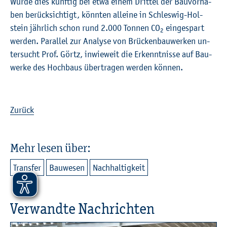
Würde dies künf­tig bei etwa einem Drit­tel der Bau­vor­ha­
ben be­rück­sich­tigt, könn­ten al­lei­ne in Schles­wig-Hol­
stein jähr­lich schon rund 2.000 Ton­nen CO
ein­ge­spart
2
wer­den. Par­al­lel zur Ana­ly­se von Brü­cken­bau­wer­ken un­
ter­sucht Prof. Görtz, in­wie­weit die Er­kennt­nis­se auf Bau­
wer­ke des Hoch­baus über­tra­gen wer­den kön­nen.
Zu­rück
Mehr lesen über:
Trans­fer
Bau­we­sen
Nach­hal­tig­keit
Ver­wand­te Nach­rich­ten