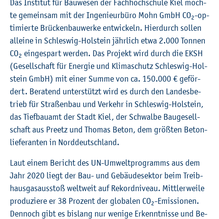
©
Fach­hoch­schu­le Kiel
Das In­sti­tut für Bau­we­sen der Fach­hoch­schu­le Kiel möch­
te ge­mein­sam mit der In­ge­nieur­bü­ro Mohn GmbH CO
-op­
2
ti­mier­te Brü­cken­bau­wer­ke ent­wi­ckeln. Hier­durch sol­len
al­lei­ne in Schles­wig-Hol­stein jähr­lich etwa 2.000 Ton­nen
CO
ein­ge­spart wer­den. Das Pro­jekt wird durch die EKSH
2
(Ge­sell­schaft für En­er­gie und Kli­ma­schutz Schles­wig-Hol­
stein GmbH) mit einer Summe von ca. 150.000 € ge­för­
dert. Be­ra­tend un­ter­stützt wird es durch den Lan­des­be­
trieb für Stra­ßen­bau und Ver­kehr in Schles­wig-Hol­stein,
das Tief­bau­amt der Stadt Kiel, der Schwal­be Bau­ge­sell­
schaft aus Preetz und Tho­mas Beton, dem grö­ß­ten Be­ton­
lie­fe­ran­ten in Nord­deutsch­land.
Laut einem Be­richt des UN-Um­welt­pro­gramms aus dem
Jahr 2020 liegt der Bau- und Ge­bäu­de­sek­tor beim Treib­
haus­gas­aus­stoß welt­weit auf Re­kord­ni­veau. Mitt­ler­wei­le
pro­du­zie­re er 38 Pro­zent der glo­ba­len CO
-Emis­sio­nen.
2
Den­noch gibt es bis­lang nur we­ni­ge Er­kennt­nis­se und Be­