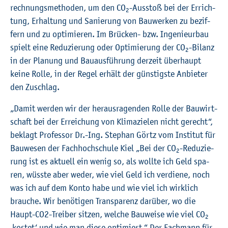
rech­nungs­me­tho­den, um den CO
-Aus­stoß bei der Er­rich­
2
tung, Er­hal­tung und Sa­nie­rung von Bau­wer­ken zu be­zif­
fern und zu op­ti­mie­ren. Im Brü­cken- bzw. In­ge­nieur­bau
spielt eine Re­du­zie­rung oder Op­ti­mie­rung der CO
-Bi­lanz
2
in der Pla­nung und Bau­aus­füh­rung der­zeit über­haupt
keine Rolle, in der Regel er­hält der güns­tigs­te An­bie­ter
den Zu­schlag.
„Damit wer­den wir der her­aus­ra­gen­den Rolle der Bau­wirt­
schaft bei der Er­rei­chung von Kli­ma­zie­len nicht ge­recht“,
be­klagt Pro­fes­sor Dr.-Ing. Ste­phan Görtz vom In­sti­tut für
Bau­we­sen der Fach­hoch­schu­le Kiel „Bei der CO
-Re­du­zie­
2
rung ist es ak­tu­ell ein wenig so, als woll­te ich Geld spa­
ren, wüss­te aber weder, wie viel Geld ich ver­die­ne, noch
was ich auf dem Konto habe und wie viel ich wirk­lich
brau­che. Wir be­nö­ti­gen Trans­pa­renz dar­über, wo die
Haupt-CO2-Trei­ber sit­zen, wel­che Bau­wei­se wie viel CO
2
‚kos­tet‘ und wie man diese op­ti­miert.“ Der Fach­mann für