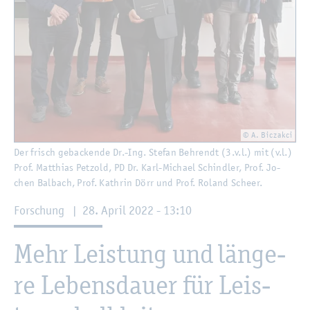
© A. Biczak­ci
Der frisch ge­ba­cken­de Dr.-Ing. Ste­fan Beh­rendt (3.v.l.) mit (v.l.)
Prof. Mat­thi­as Pet­zold, PD Dr. Karl-Mi­cha­el Schind­ler, Prof. Jo­
chen Bal­bach, Prof. Kath­rin Dörr und Prof. Ro­land Scheer.
For­schung
|
28. April 2022 - 13:10
Mehr Leis­tung und län­ge­
re Le­bens­dau­er für Leis­