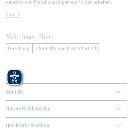
ne­ra­ti­on von For­schungs­in­ge­nieur*innen ar­bei­tet.
Zu­rück
Mehr lesen über:
For­schung
In­for­ma­tik und Elek­tro­tech­nik
Wei­ter­füh­ren­de In­for­ma­tio­nen
Kontakt
Unsere Fachbereiche
Quicklinks Studium