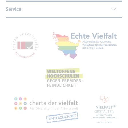
Service
Mit­glied­schaf­ten, Aus­zeich­nun­gen,