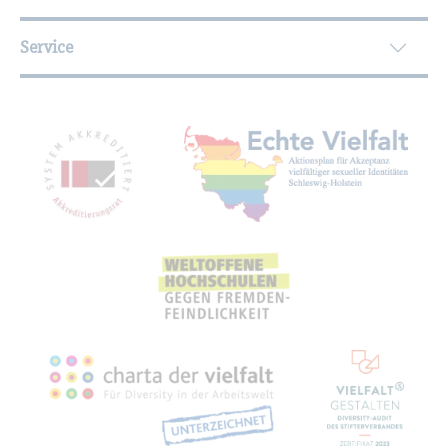
Service
Mit­glied­schaf­ten, Aus­zeich­nun­gen,