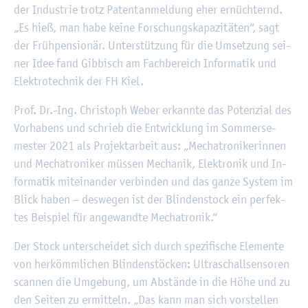
der In­dus­trie trotz Pa­tent­an­mel­dung eher er­nüch­ternd.
„Es hieß, man habe keine For­schungs­ka­pa­zi­tä­ten“, sagt
der Früh­pen­sio­när. Un­ter­stüt­zung für die Um­set­zung sei­
ner Idee fand Gib­bisch am Fach­be­reich In­for­ma­tik und
Elek­tro­tech­nik der FH Kiel.
Prof. Dr.-Ing. Chris­toph Weber er­kann­te das Po­ten­zi­al des
Vor­ha­bens und schrieb die Ent­wick­lung im Som­mer­se­
mes­ter 2021 als Pro­jekt­ar­beit aus: „Me­cha­tro­ni­ke­rin­nen
und Me­cha­tro­ni­ker müs­sen Me­cha­nik, Elek­tro­nik und In­
for­ma­tik mit­ein­an­der ver­bin­den und das ganze Sys­tem im
Blick haben – des­we­gen ist der Blin­den­stock ein per­fek­
tes Bei­spiel für an­ge­wand­te Me­cha­tro­nik.“
Der Stock un­ter­schei­det sich durch spe­zi­fi­sche Ele­men­te
von her­kömm­li­chen Blin­den­stö­cken: Ul­tra­schall­sen­so­ren
scan­nen die Um­ge­bung, um Ab­stän­de in die Höhe und zu
den Sei­ten zu er­mit­teln. „Das kann man sich vor­stel­len