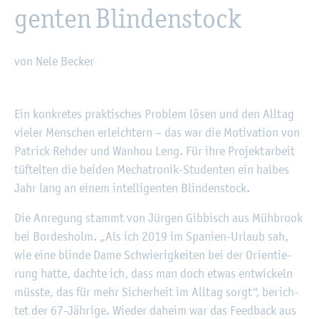
gen­ten Blin­den­stock
von Nele Be­cker
©
Fach­hoch­schu­le Kiel
Ein kon­kre­tes prak­ti­sches Pro­blem lösen und den All­tag
vie­ler Men­schen er­leich­tern – das war die Mo­ti­va­ti­on von
Pa­trick Reh­der und Wan­hou Leng. Für ihre Pro­jekt­ar­beit
tüf­tel­ten die bei­den Me­cha­tro­nik-Stu­den­ten ein hal­bes
Jahr lang an einem in­tel­li­gen­ten Blin­den­stock.
Die An­re­gung stammt von Jür­gen Gib­bisch aus Müh­brook
bei Bor­des­holm. „Als ich 2019 im Spa­ni­en-Ur­laub sah,
wie eine blin­de Dame Schwie­rig­kei­ten bei der Ori­en­tie­
rung hatte, dach­te ich, dass man doch etwas ent­wi­ckeln
müss­te, das für mehr Si­cher­heit im All­tag sorgt“, be­rich­
tet der 67-Jäh­ri­ge. Wie­der da­heim war das Feed­back aus