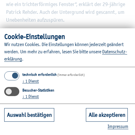
wie ein trich­ter­för­mi­ges Fens­ter“, er­klärt der 29-jäh­ri­ge
Pa­trick Reh­der. Auch der Un­ter­grund wird ge­scannt, um
Un­eben­hei­ten auf­zu­spü­ren.
Coo­kie-Ein­stel­lun­gen
Wir nut­zen Coo­kies. Die Ein­stel­lun­gen kön­nen je­der­zeit ge­än­dert
wer­den.
Um mehr zu er­fah­ren, lesen Sie bitte un­se­re
Da­ten­schut­z­
er­klä­rung
.
technisch erforderlich
(immer erforderlich)
↓
1
Dienst
Besucher-Statistiken
©N. Be­cker
↓
1
Dienst
Ar­beits­tei­lung: Wan­hou Leng (vorne) küm­mer­te sich um die
Sen­so­rik, Pa­trick Reh­der um die Kon­struk­ti­on der Bau­tei­le.
Auswahl bestätigen
Alle akzeptieren
Kommt die Nut­ze­rin oder der Nut­zer einem Hin­der­nis zu
Im­pres­sum
nahe, wei­sen hap­ti­sche, akus­ti­sche und vi­su­el­le Si­gna­le