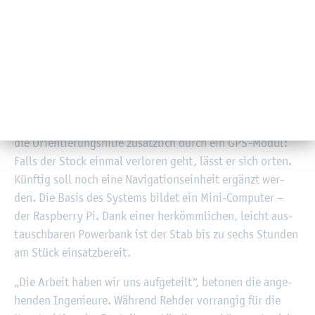
dar­auf hin: „Die seh­be­hin­der­te Per­son wird dann bei­
spiels­wei­se durch Vi­bra­ti­on des Griffs oder über den in­te­
grier­ten Laut­spre­cher ge­warnt“, be­schreibt der 27-jäh­ri­
ge Wan­hou Leng.
Viele der Kom­po­nen­ten des Pro­to­typs haben die bei­den
Stu­den­ten am Com­pu­ter mo­del­liert und kos­ten­güns­tig
per 3D-Druck aus Kunst­stoff ge­fer­tigt. Auf­ge­wer­tet wird
die Ori­en­tie­rungs­hil­fe zu­sätz­lich durch ein GPS-Modul:
Falls der Stock ein­mal ver­lo­ren geht, lässt er sich orten.
Künf­tig soll noch eine Na­vi­ga­ti­ons­ein­heit er­gänzt wer­
den. Die Basis des Sys­tems bil­det ein Mini-Com­pu­ter –
der Raspber­ry Pi. Dank einer her­kömm­li­chen, leicht aus­
tausch­ba­ren Power­bank ist der Stab bis zu sechs Stun­den
am Stück ein­satz­be­reit.
„Die Ar­beit haben wir uns auf­ge­teilt“, be­to­nen die an­ge­
hen­den In­ge­nieu­re. Wäh­rend Reh­der vor­ran­gig für die