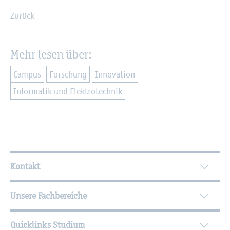
Zu­rück
Mehr lesen über:
Cam­pus
For­schung
In­no­va­ti­on
In­for­ma­tik und Elek­tro­tech­nik
Wei­ter­füh­ren­de In­for­ma­tio­nen
Kontakt
Unsere Fachbereiche
Quicklinks Studium