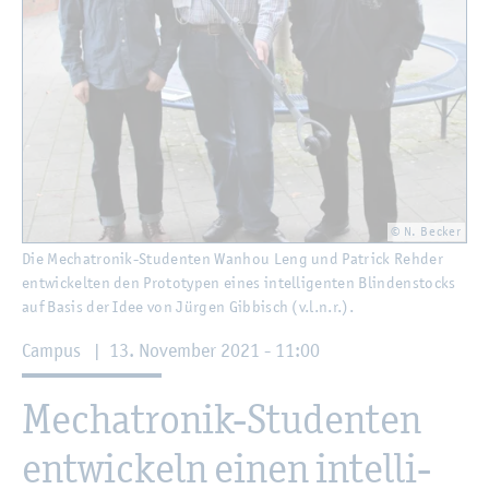
© N. Be­cker
Die Me­cha­tro­nik-Stu­den­ten Wan­hou Leng und Pa­trick Reh­der
ent­wi­ckel­ten den Pro­to­ty­pen eines in­tel­li­gen­ten Blin­den­stocks
auf Basis der Idee von Jür­gen Gib­bisch (v.l.n.r.).
Cam­pus
|
13. No­vem­ber 2021 - 11:00
Me­cha­tro­nik-Stu­den­ten
ent­wi­ckeln einen in­tel­li­