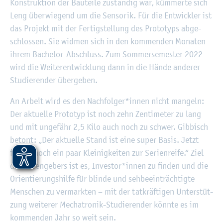
Kon­struk­ti­on der Bau­tei­le zu­stän­dig war, küm­mer­te sich
Leng über­wie­gend um die Sen­so­rik. Für die Ent­wick­ler ist
das Pro­jekt mit der Fer­tig­stel­lung des Pro­to­typs ab­ge­
schlos­sen. Sie wid­men sich in den kom­men­den Mo­na­ten
ihrem Ba­che­lor-Ab­schluss. Zum Som­mer­se­mes­ter 2022
wird die Wei­ter­ent­wick­lung dann in die Hände an­de­rer
Stu­die­ren­der über­ge­ben.
An Ar­beit wird es den Nach­fol­ger*innen nicht man­geln:
Der ak­tu­el­le Pro­to­typ ist noch zehn Zen­ti­me­ter zu lang
und mit un­ge­fähr 2,5 Kilo auch noch zu schwer. Gib­bisch
be­tont: „Der ak­tu­el­le Stand ist eine super Basis. Jetzt
feh­len noch ein paar Klei­nig­kei­ten zur Se­ri­en­rei­fe.“ Ziel
des Ide­en­ge­bers ist es, In­ves­tor*innen zu fin­den und die
Ori­en­tie­rungs­hil­fe für blin­de und seh­be­ein­träch­tig­te
Men­schen zu ver­mark­ten – mit der tat­kräf­ti­gen Un­ter­stüt­
zung wei­te­rer Me­cha­tro­nik-Stu­die­ren­der könn­te es im
kom­men­den Jahr so weit sein.