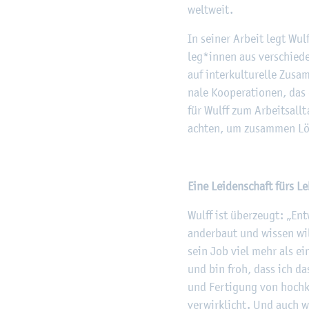
welt­weit.
In sei­ner Ar­beit legt Wul
leg*innen aus ver­schie­de
auf in­ter­kul­tu­rel­le Zu­
na­le Ko­ope­ra­tio­nen, da
für Wulff zum Ar­beits­all­t
ach­ten, um zu­sam­men Lö­
Eine Lei­den­schaft fürs L
Wulff ist über­zeugt: „En
an­der­baut und wis­sen wil
sein Job viel mehr als ein
und bin froh, dass ich das
und Fer­ti­gung von hoch­ko
ver­wirk­licht. Und auch we