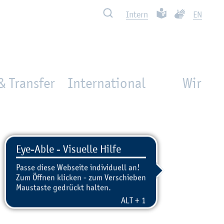
Such­ben
Leich­te Spra­che
Ge­bär­den­spra
In­tern
EN
& Transfer
International
Wir