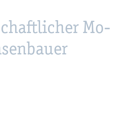
schaft­li­cher Mo­
­sen­bau­er