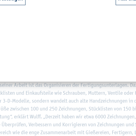
­vice ein­ge­hen oder Zeich­nun­gen und Stück­lis­ten er­stel­len. Ab
n, Korea, Japan oder China ge­hö­ren hin und wie­der dazu.“
 an eine Ge­schäfts­rei­se nach Süd­ko­rea zu­rück, bei der er die grö
 – bis zu vier Meter hoch und 250 Ton­nen schwer. Diese Er­fah­rung
t ein­fach un­vor­stell­bar, wenn du diese Brem­sen in der Fer­ti­gu
 noch gar nicht aus­ma­len“, sagt er.
u­rel­le Zu­sam­men­ar­beit
sei­ner Ar­beit ist das Or­ga­ni­sie­ren der Fer­ti­gungs­un­ter­la­gen. Da
­lis­ten und Ein­kaufs­tei­le wie Schrau­ben, Mut­tern, Ven­ti­le oder 
r 3-D-Mo­del­le, son­dern wan­delt auch alte Hand­zeich­nun­gen in di
röße zwi­schen 100 und 250 Zeich­nun­gen, Stück­lis­ten von 150 b
i­tung“, er­klärt Wulff. „Der­zeit haben wir etwa 6000 Zeich­nun­gen
che Über­prü­fen, Ver­bes­sern und Kor­ri­gie­ren von Zeich­nun­gen und
­reich wie die enge Zu­sam­men­ar­beit mit Gie­ße­rei­en, Fer­ti­gern, 