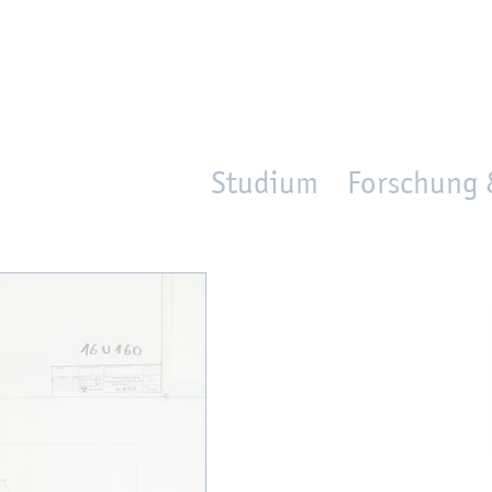
en
Zur Un­ter­na­vi­ga­ti­on sprin­gen
per­son_­se­arch
mo­ve­d_lo­ca­ti­on
Studium
Forschung 