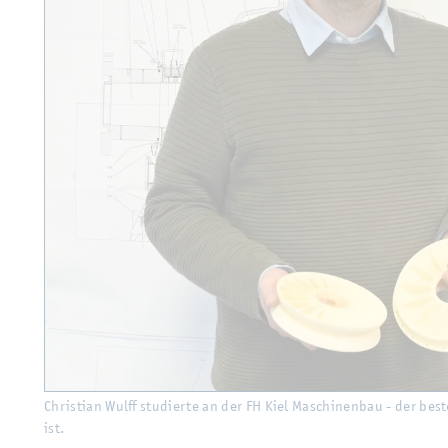
Chris­ti­an Wulff stu­dier­te an der FH Kiel Ma­schi­nen­bau - der best
ist.