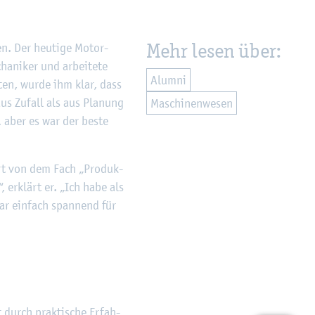
Mehr lesen über:
en. Der heu­ti­ge Mo­tor­
a­ni­ker und ar­bei­te­te
Alum­ni
s­ten, wurde ihm klar, dass
us Zu­fall als aus Pla­nung
Ma­schi­nen­we­sen
n, aber es war der beste
iert von dem Fach „Pro­duk­
, er­klärt er. „Ich habe als
ar ein­fach span­nend für
t durch prak­ti­sche Er­fah­