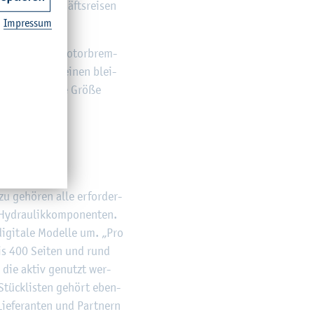
er auch Ge­schäfts­rei­sen
Im­pres­sum
­ß­ten Schiffs­mo­tor­brem­
 hin­ter­ließ einen blei­
ng siehst. Diese Größe
zu ge­hö­ren alle er­for­der­
Hy­drau­lik­kom­po­nen­ten.
­gi­ta­le Mo­del­le um. „Pro
is 400 Sei­ten und rund
, die aktiv ge­nutzt wer­
 Stück­lis­ten ge­hört eben­
Lie­fe­ran­ten und Part­nern