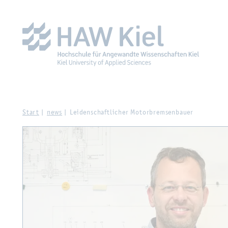
Zur Haupt­na­vi­ga­ti­on sprin­gen
Zum Haupt­in­halt sprin­g
Start
news
Lei­den­schaft­li­cher Mo­tor­brem­sen­bau­er