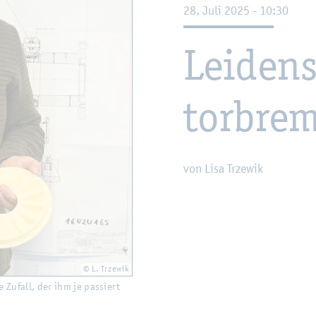
28. Juli 2025 - 10:30
Lei­den­
tor­brem
von Lisa Trze­wik
© L. Trze­wik
e Zu­fall, der ihm je pas­siert