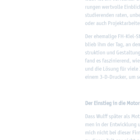
run­gen wert­vol­le Ein­bli
stu­die­ren­den raten, un­be
oder auch Pro­jekt­ar­bei­te
Der ehe­ma­li­ge FH-Kiel-St
blieb ihm der Tag, an dem
struk­ti­on und Ge­stal­tu
fand es fas­zi­nie­rend, w
und die Lö­sung für viele 
einem 3-D-Dru­cker, um sei
Der Ein­stieg in die Mo­tor­
Dass Wulff spä­ter als Mo­
men in der Ent­wick­lung u
mich nicht bei die­ser Fir