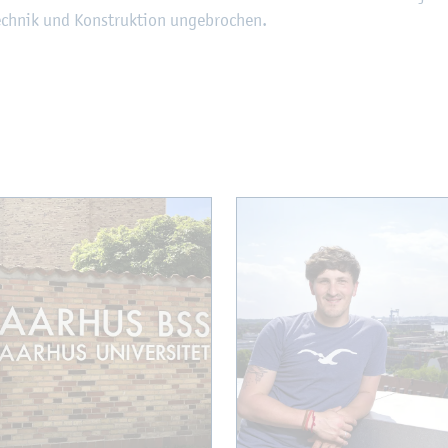
ech­nik und Kon­struk­ti­on un­ge­bro­chen.