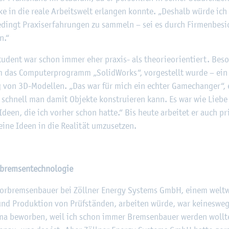
­cke in die reale Ar­beits­welt er­lan­gen konn­te. „Des­halb würde ich
­dingt Pra­xis­er­fah­run­gen zu sam­meln – sei es durch Fir­men­be­sich
n.“
u­dent war schon immer eher pra­xis- als theo­rie­ori­en­tiert. Be­son
 das Com­pu­ter­pro­gramm „So­lid­Works“, vor­ge­stellt wurde – ei
ng von 3D-Mo­del­len. „Das war für mich ein ech­ter Game­chan­ger“, e
ie schnell man damit Ob­jek­te kon­stru­ie­ren kann. Es war wie Liebe
Ideen, die ich vor­her schon hatte.“ Bis heute ar­bei­tet er auch p
ne Ideen in die Rea­li­tät um­zu­set­zen.
brem­sen­tech­no­lo­gie
tor­brem­sen­bau­er bei Zöll­ner En­er­gy Sys­tems GmbH, einem welt­w
nd Pro­duk­ti­on von Prüf­stän­den, ar­bei­ten würde, war kei­nes­we
ma be­wor­ben, weil ich schon immer Brem­sen­bau­er wer­den woll­te“