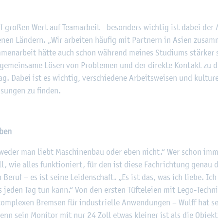
ff gro­ßen Wert auf Team­ar­beit - be­son­ders wich­tig ist dabei der
­nen Län­dern. „Wir ar­bei­ten häu­fig mit Part­nern in Asien zu­sam
sam­men­ar­beit hätte auch schon wäh­rend mei­nes Stu­di­ums stär­ker s
s ge­mein­sa­me Lösen von Pro­ble­men und der di­rek­te Kon­takt zu 
ag. Dabei ist es wich­tig, ver­schie­de­ne Ar­beits­wei­sen und kul­tu­re
sun­gen zu fin­den.
eben
t­we­der man liebt Ma­schi­nen­bau oder eben nicht.“ Wer schon im
l, wie alles funk­tio­niert, für den ist diese Fach­rich­tung genau da
 Beruf – es ist seine Lei­den­schaft. „Es ist das, was ich liebe. I
 jeden Tag tun kann.“ Von den ers­ten Tüf­te­lei­en mit Lego-Tech­ni
m­ple­xen Brem­sen für in­dus­tri­el­le An­wen­dun­gen – Wulff hat sei
nn sein Mo­ni­tor mit nur 24 Zoll etwas klei­ner ist als die Ob­jek­te