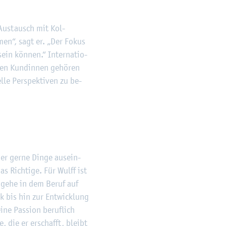
 Aus­tausch mit Kol­
­men“, sagt er. „Der Fokus
ein kön­nen.“ In­ter­na­tio­
den Kun­din­nen ge­hö­ren
l­le Per­spek­ti­ven zu be­
mer gerne Dinge aus­ein­
s Rich­ti­ge. Für Wulff ist
ch gehe in dem Beruf auf
k bis hin zur Ent­wick­lung
ne Pas­si­on be­ruf­lich
, die er er­schafft, bleibt