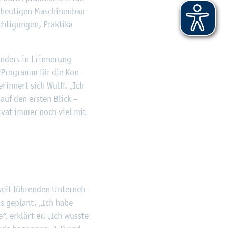
 heu­ti­gen Ma­schi­nen­bau­
­ti­gun­gen, Prak­ti­ka
­ders in Er­in­ne­rung
n Pro­gramm für die Kon­
r­in­nert sich Wulff. „Ich
 auf den ers­ten Blick –
ri­vat immer noch viel mit
eit füh­ren­den Un­ter­neh­
gs ge­plant. „Ich habe
, er­klärt er. „Ich wuss­te