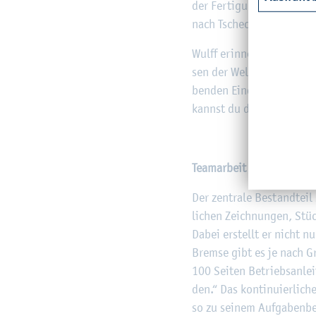
der Fer­ti­gung und dem Ser
nach Tsche­chi­en, Un­gar
Wulff er­in­nert sich gerne
sen der Welt ge­se­hen hat
ben­den Ein­druck: „Das is
kannst du dir im Stu­di­um
Team­ar­beit und in­ter­kul­t
Der zen­tra­le Be­stand­teil 
li­chen Zeich­nun­gen, Stück
Dabei er­stellt er nicht nu
Brem­se gibt es je nach G
100 Sei­ten Be­triebs­an­le
den.“ Das kon­ti­nu­ier­li­
so zu sei­nem Auf­ga­ben­be