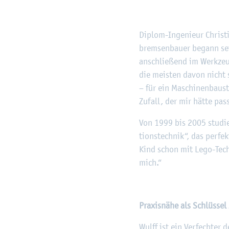
Di­plom-In­ge­nieur Chris­ti
brem­sen­bau­er be­gann sei
an­schlie­ßend im Werk­zeu
die meis­ten davon nicht s
– für ein Ma­schi­nen­bau­s
Zu­fall, der mir hätte pas­
Von 1999 bis 2005 stu­dier
ti­ons­tech­nik“, das per­f
Kind schon mit Lego-Tech­
mich.“
Pra­xis­nä­he als Schlüs­sel
Wulff ist ein Ver­fech­ter d