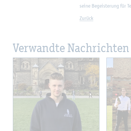
seine Be­geis­te­rung für T
Zu­rück
Ver­wand­te Nach­rich­ten