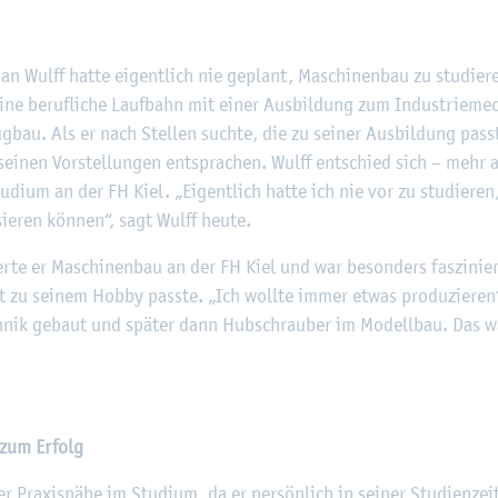
©
Fach­hoch­schu­le Kiel
­an Wulff hatte ei­gent­lich nie ge­plant, Ma­schi­nen­bau zu stu­die­r
ne be­ruf­li­che Lauf­bahn mit einer Aus­bil­dung zum In­dus­trie­me­ch
g­bau. Als er nach Stel­len such­te, die zu sei­ner Aus­bil­dung pas
ei­nen Vor­stel­lun­gen ent­spra­chen. Wulff ent­schied sich – mehr a
tu­di­um an der FH Kiel. „Ei­gent­lich hatte ich nie vor zu stu­die­re
sie­ren kön­nen“, sagt Wulff heute.
­te er Ma­schi­nen­bau an der FH Kiel und war be­son­ders fas­zi­n
ekt zu sei­nem Hobby pass­te. „Ich woll­te immer etwas pro­du­zie­ren“
nik ge­baut und spä­ter dann Hub­schrau­ber im Mo­dell­bau. Das w
 zum Er­folg
er Pra­xis­nä­he im Stu­di­um, da er per­sön­lich in sei­ner Stu­di­en­zei