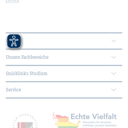
Wei­ter­füh­ren­de In­for­ma­tio­nen
Kontakt
Unsere Fachbereiche
Quicklinks Studium
Service
Mit­glied­schaf­ten, Aus­zeich­nun­gen,