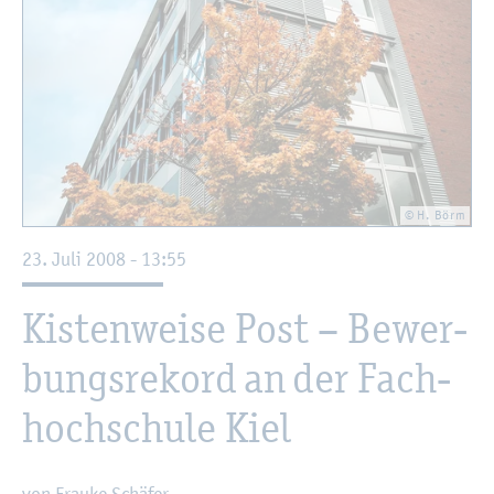
© H. Börm
23. Juli 2008 - 13:55
Kis­ten­wei­se Post – Be­wer­
bungs­re­kord an der Fach­
hoch­schu­le Kiel
von Frau­ke Schä­fer