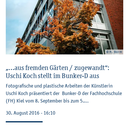
© H. Börm
„…aus frem­den Gär­ten / zu­ge­wandt“:
Uschi Koch stellt im Bun­ker-D aus
Fo­to­gra­fi­sche und plas­ti­sche Ar­bei­ten der Künst­le­rin
Uschi Koch prä­sen­tiert der Bun­ker-D der Fach­hoch­schu­le
(FH) Kiel vom 8. Sep­tem­ber bis zum 5.…
30. Au­gust 2016 - 16:10