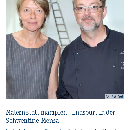
© HAW Kiel
Ma­lern statt mamp­fen - End­spurt in der
Schwen­ti­ne-Mensa