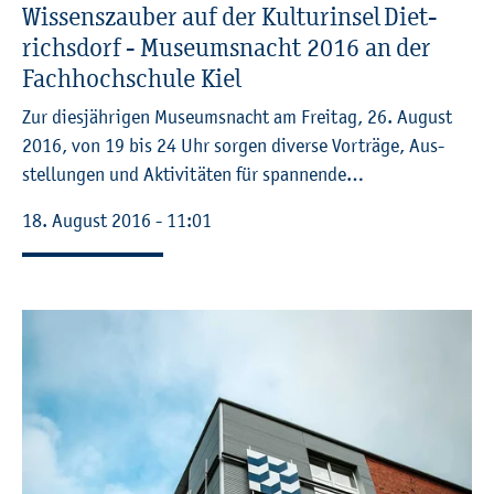
Wis­sens­zau­ber auf der Kul­tur­in­sel Diet­
richs­dorf - Mu­se­ums­nacht 2016 an der
Fach­hoch­schu­le Kiel
Zur dies­jäh­ri­gen Mu­se­ums­nacht am Frei­tag, 26. Au­gust
2016, von 19 bis 24 Uhr sor­gen di­ver­se Vor­trä­ge, Aus­
stel­lun­gen und Ak­ti­vi­tä­ten für span­nen­de…
18. Au­gust 2016 - 11:01