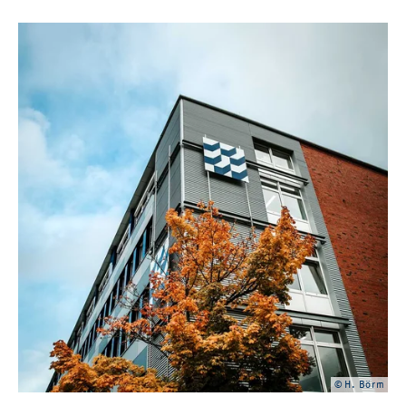
© H. Börm