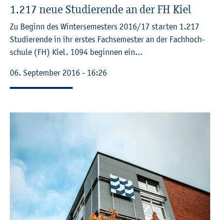
1.217 neue Stu­die­ren­de an der FH Kiel
Zu Be­ginn des Win­ter­se­mes­ters 2016/17 star­ten 1.217
Stu­die­ren­de in ihr ers­tes Fach­se­mes­ter an der Fach­hoch­
schu­le (FH) Kiel. 1094 be­gin­nen ein…
06. Sep­tem­ber 2016 - 16:26