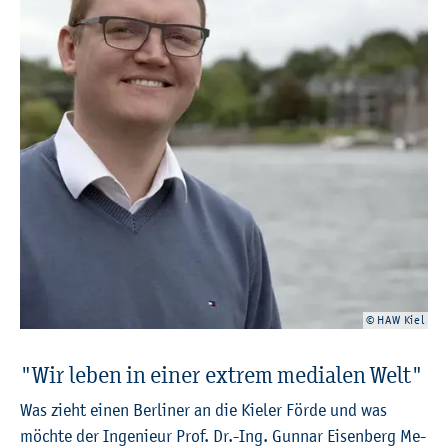
© HAW Kiel
"Wir leben in einer ex­trem me­dia­len Welt"
Was zieht einen Ber­li­ner an die Kie­ler Förde und was
möch­te der In­ge­nieur Prof. Dr.-Ing. Gun­nar Ei­sen­berg Me­