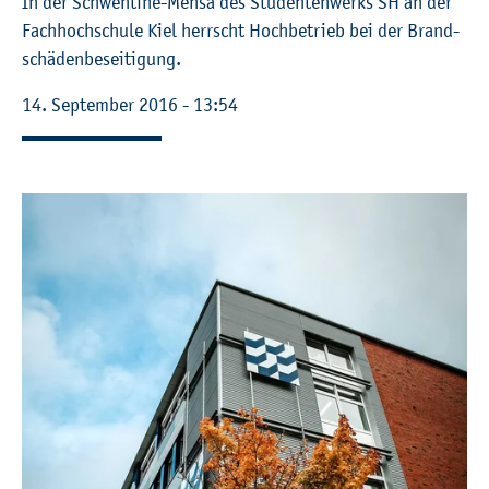
In der Schwen­ti­ne-Mensa des Stu­den­ten­werks SH an der
Fach­hoch­schu­le Kiel herrscht Hoch­be­trieb bei der Brand­
schä­den­be­sei­ti­gung.
14. Sep­tem­ber 2016 - 13:54