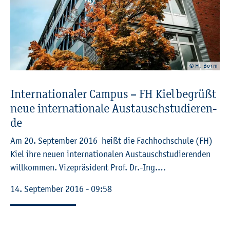
© H. Börm
In­ter­na­tio­na­ler Cam­pus – FH Kiel be­grü­ßt
neue in­ter­na­tio­na­le Aus­tausch­stu­die­ren­
de
Am 20. Sep­tem­ber 2016 heißt die Fach­hoch­schu­le (FH)
Kiel ihre neuen in­ter­na­tio­na­len Aus­tausch­stu­die­ren­den
will­kom­men. Vi­ze­prä­si­dent Prof. Dr.-Ing.…
14. Sep­tem­ber 2016 - 09:58