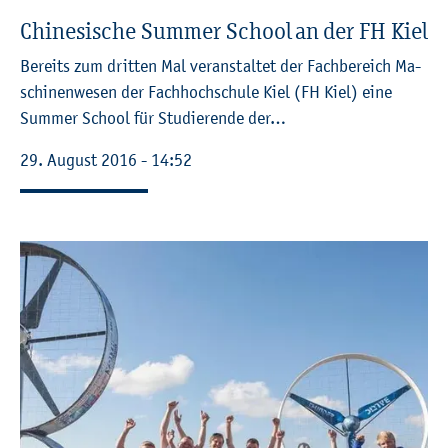
Chi­ne­si­sche Sum­mer School an der FH Kiel
Be­reits zum drit­ten Mal ver­an­stal­tet der Fach­be­reich Ma­
schi­nen­we­sen der Fach­hoch­schu­le Kiel (FH Kiel) eine
Sum­mer School für Stu­die­ren­de der…
29. Au­gust 2016 - 14:52