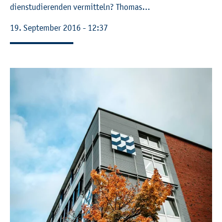
di­en­stu­die­ren­den ver­mit­teln? Tho­mas…
19. Sep­tem­ber 2016 - 12:37