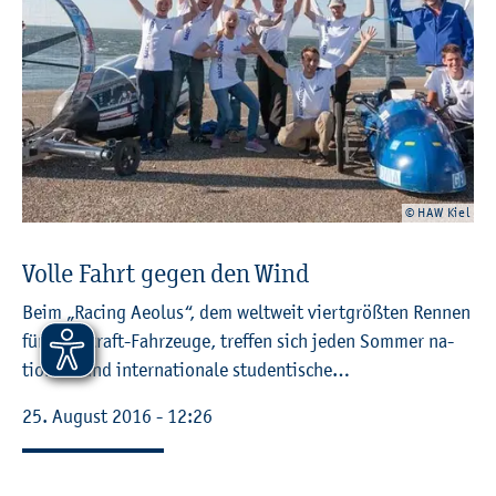
© HAW Kiel
Volle Fahrt gegen den Wind
Beim „Ra­cing Aeo­lus“, dem welt­weit viert­grö­ß­ten Ren­nen
für Wind­kraft-Fahr­zeu­ge, tref­fen sich jeden Som­mer na­
tio­na­le und in­ter­na­tio­na­le stu­den­ti­sche…
25. Au­gust 2016 - 12:26