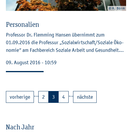
© H. Börm
Per­so­na­li­en
Pro­fes­sor Dr. Flem­ming Han­sen
über­nimmt zum
01.09.2016 die Pro­fes­sur „So­zi­al­wirt­schaft/So­zia­le Öko­
no­mie“ am Fach­be­reich So­zia­le Ar­beit und Ge­sund­heit…
09. Au­gust 2016 - 10:59
…
…
vor­he­ri­ge
2
3
4
nächs­te
Nach Jahr