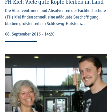
FH Kiel: Viele gute Köpfe blei­ben im Land
Die Ab­sol­ven­tin­nen und Ab­sol­ven­ten der Fach­hoch­schu­le
(FH) Kiel fin­den schnell eine ad­äqua­te Be­schäf­ti­gung,
blei­ben grö­ß­ten­teils in Schles­wig-Hol­stein…
08. Sep­tem­ber 2016 - 14:20