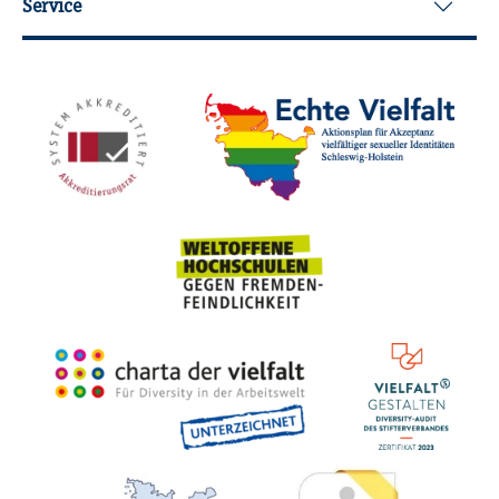
Service
Mit­glied­schaf­ten, Aus­zeich­nun­gen,