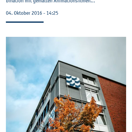
bi­na­ti­on mit ge­mal­ten Ani­ma­ti­ons­fil­men…
04. Ok­to­ber 2016 - 14:25