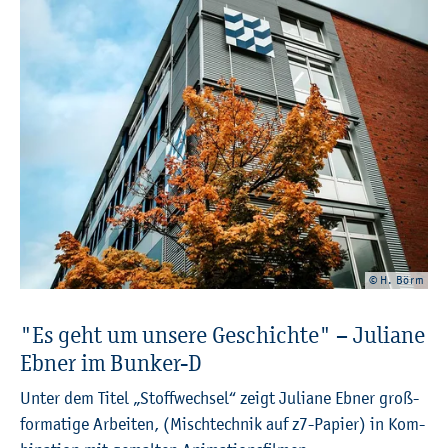
© H. Börm
"Es geht um un­se­re Ge­schich­te" – Ju­lia­ne
Ebner im Bun­ker-D
Unter dem Titel „Stoff­wech­sel“ zeigt Ju­lia­ne Ebner groß­
for­ma­ti­ge Ar­bei­ten, (Misch­tech­nik auf z7-Pa­pier) in Kom­