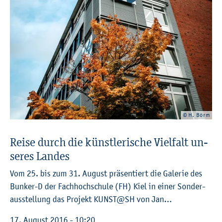
© H. Börm
Reise durch die künst­le­ri­sche Viel­falt un­
se­res Lan­des
Vom 25. bis zum 31. Au­gust prä­sen­tiert die Ga­le­rie des
Bun­ker-D der Fach­hoch­schu­le (FH) Kiel in einer Son­der­
aus­stel­lung das Pro­jekt KUNST@​SH von Jan…
17. Au­gust 2016 - 10:20