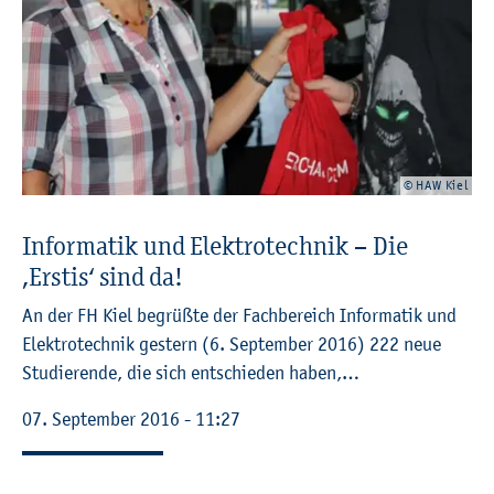
© HAW Kiel
In­for­ma­tik und Elek­tro­tech­nik – Die
‚Erstis‘ sind da!
An der FH Kiel be­grü­ß­te der Fach­be­reich In­for­ma­tik und
Elek­tro­tech­nik ges­tern (6. Sep­tem­ber 2016) 222 neue
Stu­die­ren­de, die sich ent­schie­den haben,…
07. Sep­tem­ber 2016 - 11:27