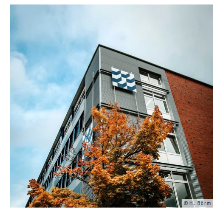
© H. Börm