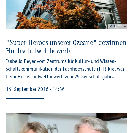
© H. Börm
"Super-He­roes un­se­rer Ozea­ne" ge­win­nen
Hoch­schul­wett­be­werb
Isa­bel­la Beyer vom Zen­trums für Kul­tur- und Wis­sen­
schafts­kom­mu­ni­ka­ti­on der Fach­hoch­schu­le (FH) Kiel war
beim Hoch­schul­wett­be­werb zum Wis­sen­schafts­jahr…
14. Sep­tem­ber 2016 - 14:36