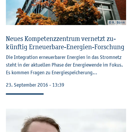
© H. Börm
Neues Kom­pe­tenz­zen­trum ver­netzt zu­
künf­tig Er­neu­er­ba­re-En­er­gi­en-For­schung
Die In­te­gra­ti­on er­neu­er­ba­rer En­er­gi­en in das Strom­netz
steht in der ak­tu­el­len Phase der En­er­gie­wen­de im Fokus.
Es kom­men Fra­gen zu En­er­gie­spei­che­rung…
23. Sep­tem­ber 2016 - 13:39